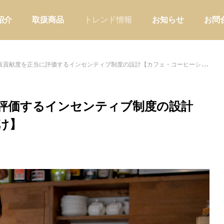
紹介
取扱商品
トレンド情報
お知らせ
お問
貢献度を正当に評価するインセンティブ制度の設計【カフェ・コーヒーショップ向け】
評価するインセンティブ制度の設計
け】
アウトドア
家庭用品・日
ーショップが自店の定番ブレン
バイヤーの商品選定に使う判断軸
わせて器具を選ぶ方法
｜EC・小売・メーカー業態別の
けと評価フレーム
店舗運営
バイヤー実務