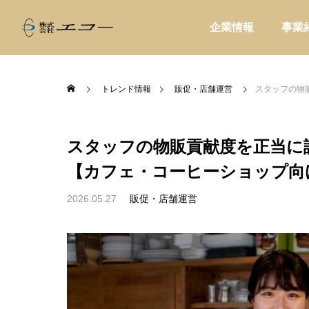
企業情報
事業
トレンド情報
販促・店舗運営
スタッフの物販
スタッフの物販貢献度を正当に
【カフェ・コーヒーショップ向
ALL
家庭用品

2026.05.27
販促・店舗運営
い。温浴施
商品を卸すだけで終わらない提案型営
コーヒ
と売店づく
業とは?小売店に喜ばれる進め方を解
ドに合
説
問屋提案
販促・
家電製品
業務用品