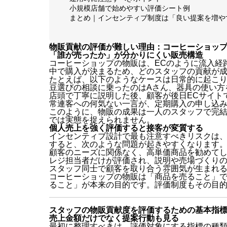
小規模店舗で始めやすい評価シート例
まとめ｜インセンティブ制度は「良い提案を増や
物販貢献の評価が難しい理由：コーヒーショッ
「誰が売ったか」が分かりにくい販売構造
コーヒーショップの物販は、ECのように流入経
中で購入が決まるため、どのスタッフの貢献が
たとえば、以下のようなケースは日常的に起こ
豆選びの相談に乗ったのはAさん、器具の使い方
店頭で丁寧に説明した後、顧客が後日ECサイト
常連客への何気ない一言が、定期購入の申し込
このように、物販の成果は一人のスタッフで完
では実態を捉えられません。
個人売上を強く評価すると接客が変質する
インセンティブ設計で最も注意すべきリスクは
すると、次のような問題が起きやすくなります
顧客のニーズに関係なく、高単価商品を勧めて
レジ担当者だけが評価され、説明や売場づくり
スタッフ同士で顧客を取り合う雰囲気が生まれ
コーヒーショップの物販は「商品を売ること」
ること」が本来の目的です。評価制度もその目
スタッフの物販貢献度を評価するための基本指
売上金額だけでなく提案行動も見る
最初に整理すべきは、評価対象にする指標の種