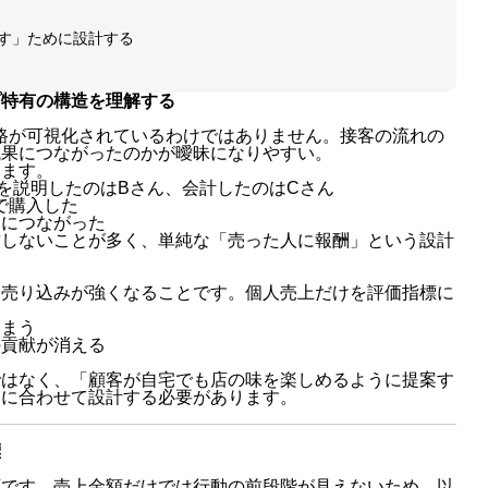
す」ために設計する
プ特有の構造を理解する
路が可視化されているわけではありません。接客の流れの
成果につながったのかが曖昧になりやすい。
ります。
を説明したのはBさん、会計したのはCさん
で購入した
みにつながった
結しないことが多く、単純な「売った人に報酬」という設計
、売り込みが強くなることです。個人売上だけを評価指標に
。
しまう
の貢献が消える
る
ではなく、「顧客が自宅でも店の味を楽しめるように提案す
的に合わせて設計する必要があります。
標
類です。売上金額だけでは行動の前段階が見えないため、以