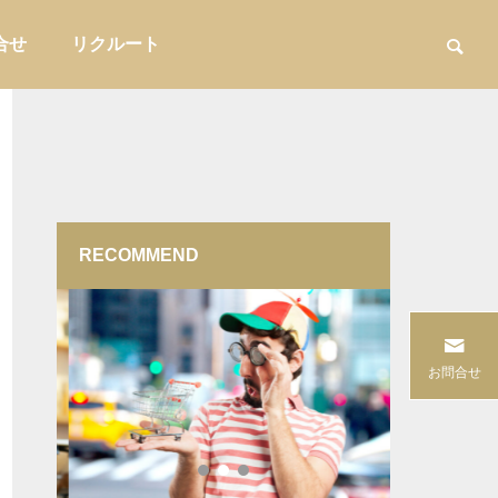
合せ
リクルート
RECOMMEND
用品
家具・インテリア収納

15選
「なんとなく仕入れ」を卒業する――
「酸味が苦
お問合せ
重みづ
バイヤーの意思決定を言語化する方法
未導入カフ
バイヤー実務
販促・店舗