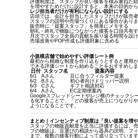
評価制度は、スタッフが良い接客を積み重ねた
を増やすためだけに設計すると、本来の目的か
レジ担当者だけが有利にならない設計にする
店頭では、会計を担当したスタッフだけが販売
スタッフの説明や売場づくりにある場合があり
販売時に「提案スタッフ」を簡単にメモする
朝礼・終礼で物販につながった接客を口頭共有
月次でスタッフ全員の貢献を振り返る時間を設
売場改善やPOP作成も評価対象に含める
小規模店舗で始めやすい評価シート例
最初から精緻な制度を作り込もうとすると運用
できる評価シートから始めることをおすすめし
日付
スタッフ名
提案内容
6/1
Aさん
豆に合うフィルター提案
6/2
Bさん
初心者向けドリッパー説明
6/3
Cさん
ギフト相談対応
6/4
Aさん
EC定期便案内
Googleスプレッドシートやレジ横のチェック
る化することで、「どの接客が売上につながり
ようになることです。
まとめ｜インセンティブ制度は「良い提案を増
スタッフの物販貢献度を正当に評価するには、
プの物販は、豆選びの相談から器具の説明、フィ
まで、複数の接客行動によって成り立っていま