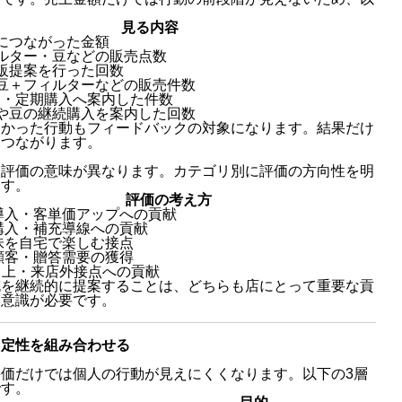
見る内容
につながった金額
ルター・豆などの販売点数
販提案を行った回数
豆＋フィルターなどの販売件数
C・定期購入へ案内した件数
や豆の継続購入を案内した回数
なかった行動もフィードバックの対象になります。結果だけ
につながります。
、評価の意味が異なります。カテゴリ別に評価の方向性を明
ます。
評価の考え方
導入・客単価アップへの貢献
購入・補充導線への貢献
味を自宅で楽しむ接点
顧客・贈答需要の獲得
V向上・来店外接点への貢献
充を継続的に提案することは、どちらも店にとって重要な貢
う意識が必要です。
・定性を組み合わせる
価だけでは個人の行動が見えにくくなります。以下の3層
です。