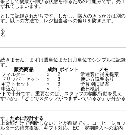
結果として物販が伸びる状態を作るための仕組みです。売上
らずれてしまいます。
者として記録されがちです。しかし、購入のきっかけは別の
ます。以下の方法で、レジ担当者への偏りを防ぎます。
する
ける
が続きません。まずは週単位または月単位でシンプルに記録
ます。
販売商品
成約
ポイント
メモ
フィルター
○
2
常連客に補充提案
ドリッパーセット
○
3
使い方説明あり
ギフトセット
○
3
予算別に提案
申込なし
×
1
後日検討
シートで十分です。重要なのは、スタッフの物販行動を見え
やすいか」「どこでスタッフがつまずいているか」が分かる
やす」ために設計する
売上金額だけで判断しないことが前提です。コーヒーショッ
ルターの補充提案、ギフト対応、EC・定期購入への案内
す。