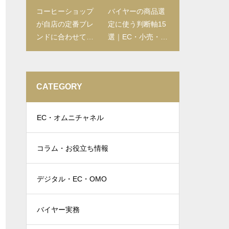
コーヒーショップ
バイヤーの商品選
が自店の定番ブレ
定に使う判断軸15
ンドに合わせて器
選｜EC・小売・メ
具を選ぶ方法
ーカー業態別の重
みづけと評価フレ
ーム
CATEGORY
EC・オムニチャネル
コラム・お役立ち情報
デジタル・EC・OMO
バイヤー実務