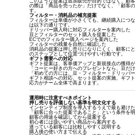
このような提案は追加販売が目的ではなく、顧
の際は「商品を売ったか」だけでなく、「顧客
す。
フィルター・消耗品の補充提案
フィルターは単価が小さくても、継続購入につ
は以下の通りです。
ドリッパー購入時に対応フィルターを案内した
豆とフィルターのセット購入を提案した
ECでのフィルター購入ページを案内した
フィルターの残量を自然に確認した
消耗品の提案は押し売りになりにくく、顧客に
のステップとして位置づけやすい行動です。
ギフト需要への対応
ギフト提案は、客単価アップと新規接点の獲得
「コーヒー好きの方へのプレゼントなら、豆だ
「初めての方には、豆・フィルター・ドリッパ
ギフト相談への対応、セット提案の実施、ギフ
応力がチーム全体で高まります。
運用時に注意すべきポイント
押し売りを評価しない基準を明文化する
インセンティブ制度を導入するうえで最も避け
「顧客に合った提案であること」という条件を
顧客の用途を確認してから提案する
初心者には扱いやすい商品から案内する
迷っている顧客には比較しやすく説明する
購入後の使い方まで伝える