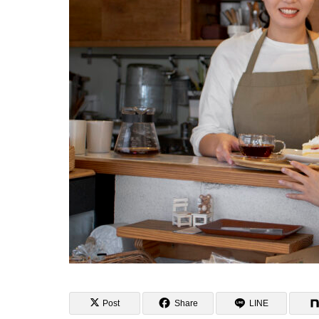
初心者雑貨
罠：3つの
Post
Share
LINE