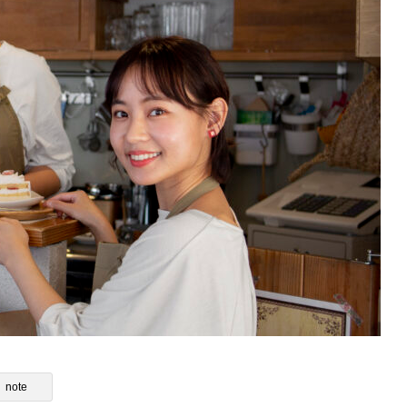
店バイヤーが陥る在庫過多の
コーヒーバッグ（ドリップバッグ）
典型的失敗事例と実践的対策
販の「撒き餌」にする集客戦略｜カ
の売上を広げる導線設計
note