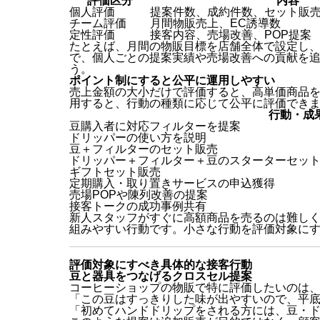
評価区分
内容
個人評価
提案件数、成約件数、セット販
チーム評価
月間物販売上、EC誘導数
定性評価
接客内容、売場改善、POP提案
たとえば、月間の物販目標を店舗全体で設定し
で、個人ごとの提案実績や売場改善への貢献を
う。
ポイント制にすると公平に運用しやすい
売上金額の大小だけで評価すると、高単価商品
用すると、行動の種類に応じて公平に評価でき
行動・成
豆購入者に対応フィルターを提案
ドリッパーの使い方を説明
豆＋フィルターのセット販売
ドリッパー＋フィルター＋豆のスターターセッ
ギフトセット販売
定期購入・取り置きサービスの申込獲得
売場POPや陳列改善の提案
接客トークの成功事例共有
新人スタッフがすぐに高額商品を売るのは難し
組みやすい行動です。小さな行動を評価対象に
評価対象にすべき具体的な接客行動
豆と器具をつなげるクロスセル提案
コーヒーショップの物販で特に評価したいのは
「この豆はすっきりした味が出やすいので、平
「初めてハンドドリップをされる方には、豆・