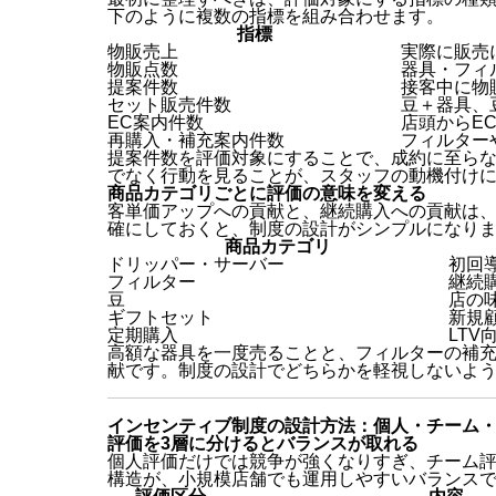
下のように複数の指標を組み合わせます。
指標
物販売上
実際に販売
物販点数
器具・フィ
提案件数
接客中に物
セット販売件数
豆＋器具、
EC案内件数
店頭からE
再購入・補充案内件数
フィルター
提案件数を評価対象にすることで、成約に至ら
でなく行動を見ることが、スタッフの動機付け
商品カテゴリごとに評価の意味を変える
客単価アップへの貢献と、継続購入への貢献は
確にしておくと、制度の設計がシンプルになり
商品カテゴリ
ドリッパー・サーバー
初回
フィルター
継続
豆
店の
ギフトセット
新規
定期購入
LT
高額な器具を一度売ることと、フィルターの補
献です。制度の設計でどちらかを軽視しないよ
インセンティブ制度の設計方法：個人・チーム
評価を3層に分けるとバランスが取れる
個人評価だけでは競争が強くなりすぎ、チーム評
構造が、小規模店舗でも運用しやすいバランス