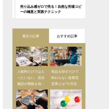
を物
売り込み感ゼロで売る！自然な売場コピ
初心者雑貨
フェ
ーの極意と実践テクニック
罠：3つの
最近の記事
おすすめ記事
入館料だけではも
【2025年版】日用
商品を卸すだけで
ったいない。温浴
品仕入れ完全ガイ
終わらない提案型
施設が物販を強化
ド｜初心者バイヤ
営業とは?小売店に
すべき理由と売店
ーが押さえるべき
喜ばれる進め方を
づくり
チェックリストと
解説
成功の秘訣