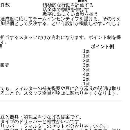
目的
売件数
積極的な行動を評価する
店全体で物販を伸ばす
数字に出にくい貢献を拾う
、達成度に応じてチームインセンティブを設ける。そのうえ
追加評価として反映する、という設計が機能しやすいでしょ
を担当するスタッフだけが有利になります。ポイント制を採
ます。
果
ポイント例
1pt
1pt
2pt
ト販売
3pt
3pt
4pt
2pt
1pt
くても、フィルターの補充提案や豆に合う器具の説明は取り
することで、スタッフ全員が物販に関わりやすくなります。
、豆と器具・消耗品をつなげる提案です。
底タイプのドリッパーと相性がいいです」
ドリッパー・フィルターのセットが分かりやすいです」