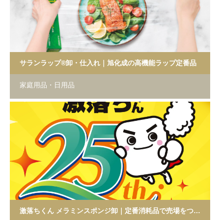
サランラップ®卸・仕入れ｜旭化成の高機能ラップ定番品
家庭用品・日用品
激落ちくん メラミンスポンジ卸｜定番消耗品で売場をつくる