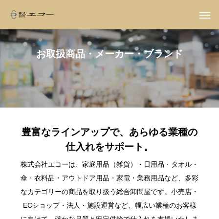
お
取
扱
商
品
・
メ
ー
カ
ー
・
ブ
ラ
ン
ド
豊富なラインアップで、あらゆる業種の
仕入れをサポート。
株式会社エコーは、家庭用品（雑貨）・日用品・タオル・
傘・衣料品・アウトドア用品・家電・業務用品など、多彩
なカテゴリーの商品を取り扱う総合卸問屋です。小売店・
ECショップ・法人・施設運営など、幅広い業種のお客様