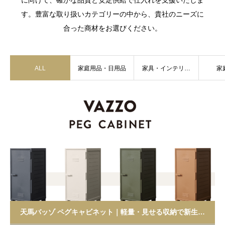
に向けて、確かな品質と安定供給で仕入れを支援いたしま
す。豊富な取り扱いカテゴリーの中から、貴社のニーズに
合った商材をお選びください。
ALL
家庭用品・日用品
家具・インテリア
家
収納
天馬バッゾ ペグキャビネット｜軽量・見せる収納で新生活提案