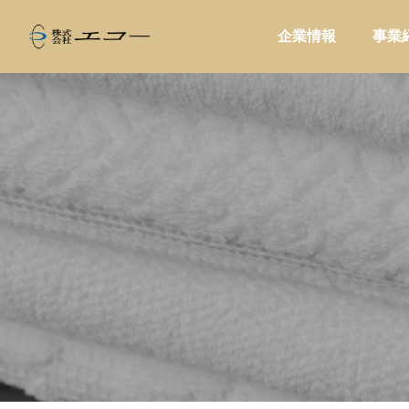
企業情報
事業
ALL
家庭用品

判断軸15選
ハンドドリップ初心者に高価格帯器具
初めて
態別の重みづ
を勧めてはいけない理由｜カフェ物販
ら、最
で失敗しない導入戦略
販促・店舗運営
販促・
家電製品
業務用品