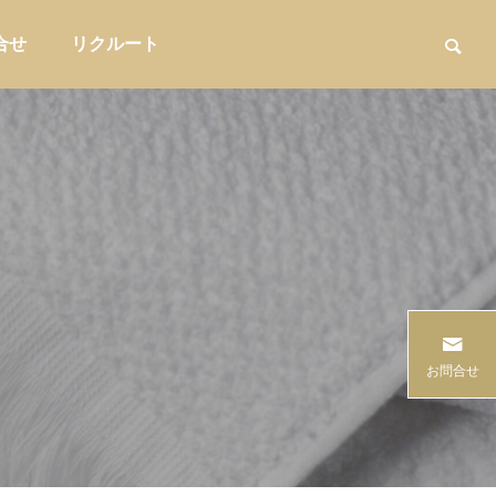
合せ
リクルート
用品
家具・インテリア収納

温浴施
商品を卸すだけで終わらない提案型営
コーヒーシ
お問合せ
店づく
業とは?小売店に喜ばれる進め方を解
ドに合わせ
説
問屋提案
販促・店舗