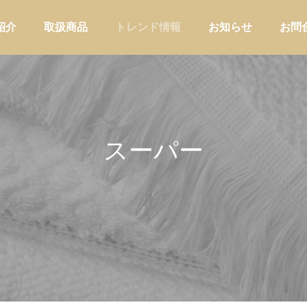
紹介
取扱商品
トレンド情報
お知らせ
お問
スーパー
アウトドア
家庭用品・日
ーショップが自店の定番ブレン
バイヤーの商品選定に使う判断軸
わせて器具を選ぶ方法
｜EC・小売・メーカー業態別の
けと評価フレーム
店舗運営
バイヤー実務