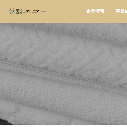
企業情報
事業
ALL
家庭用品

い。温浴施
商品を卸すだけで終わらない提案型営
コーヒ
と売店づく
業とは?小売店に喜ばれる進め方を解
ドに合
説
問屋提案
販促・
家電製品
業務用品