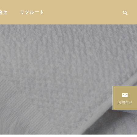
合せ
リクルート
用品
家具・インテリア収納

15選
「なんとなく仕入れ」を卒業する――
「酸味が苦
お問合せ
重みづ
バイヤーの意思決定を言語化する方法
未導入カフ
バイヤー実務
販促・店舗