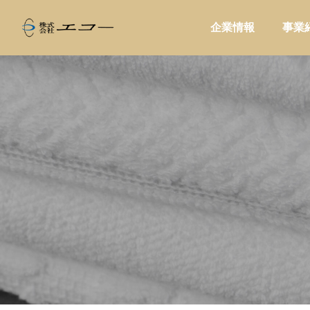
企業情報
事業
ALL
家庭用品

い。温浴施
商品を卸すだけで終わらない提案型営
コーヒ
と売店づく
業とは?小売店に喜ばれる進め方を解
ドに合
説
問屋提案
販促・
家電製品
業務用品