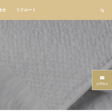
合せ
リクルート
用品
家具・インテリア収納

15選
「なんとなく仕入れ」を卒業する――
「酸味が苦
お問合せ
重みづ
バイヤーの意思決定を言語化する方法
未導入カフ
バイヤー実務
販促・店舗