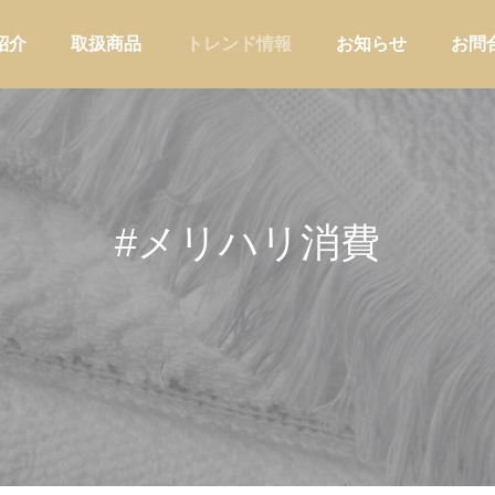
紹介
取扱商品
トレンド情報
お知らせ
お問
#メリハリ消費
アウトドア
家庭用品・日
ーショップが自店の定番ブレン
バイヤーの商品選定に使う判断軸
わせて器具を選ぶ方法
｜EC・小売・メーカー業態別の
けと評価フレーム
店舗運営
バイヤー実務