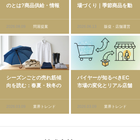
のとは?商品供給・情報
場づくり｜季節商品を動
提供・販促支援で変わる
かす重点ゾーン活用術
新しい役割
2026.08.09
問屋提案
2026.06.13
販促・店舗運営
シーズンごとの売れ筋傾
バイヤーが知るべきEC
向を読む：春夏・秋冬の
市場の変化とリアル店舗
仕入れトレンド完全ガイ
の共存戦略
ド
2026.03.09
業界トレンド
2026.03.09
業界トレンド