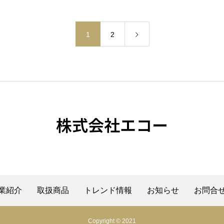
1
2
株式会社エコー
業紹介
取扱商品
トレンド情報
お知らせ
お問合
Copyright © 2021