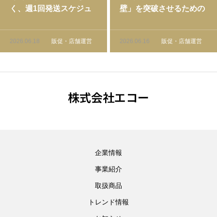
く、週1回発送スケジュ
壁」を突破させるための
ールの作り方【EC・定
「あと一品」の選び方
期便対応】
2026.06.18
販促・店舗運営
2026.06.16
販促・店舗運営
株式会社エコー
企業情報
事業紹介
取扱商品
トレンド情報