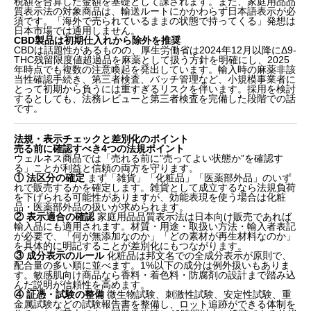
税額を合算した金額を基礎として課されます。また、家庭用品品
質表示法の対象商品は、輸送ルートにかかわらず日本語表示が必
なぜ今、ウェルネス日用品の仕入れ戦略が重要なのか
須です。「海外で売られているままの状態で持ってくる」発想は
ウェルネス日用品の市場動向と消費者セグメント
日本市場では通用しません。
CBD製品は初期仕入れから除外を推奨
有望カテゴリと商品ポートフォリオの設計
CBDは話題性があるものの、厚生労働省は2024年12月以降にΔ9-
仕入れチャネルの選び方と実務比較
THC残留限度値超過品を麻薬として扱う方針を明確にし、2025
年時点でも複数の注意喚起を発出しています。輸入時の麻薬非該
法規・表示チェックと差別化のポイント
当性確認手続き、第三者検査、バッチ管理など、小規模事業者に
価格設計と収益モデルの組み立て方
とって初期から負うには重すぎるリスクを伴います。採用を検討
実行ロードマップとKPI設計
するとしても、法務レビューと第三者検査を完備した段階での話
です。
立ち上げコストの概算と初期優先事項
まとめ：ウェルネス仕入れ戦略の要点と次のステップ
法規・表示チェックと差別化のポイント
売る前に確認すべき4つの法規ポイント
ウェルネス商品では「売れる前に”売ってよい状態か”を確認す
る」ことが利益と信頼の両方を守ります。
① 法区分の確定
まず「雑貨」「化粧品」「医薬部外品」のいず
れで販売するかを確定します。雑貨として成立するなら法規負荷
を下げられる可能性がありますが、効能表現を使う場合は化粧
品・医薬部外品の扱いが求められます。
② 表示適合の確認
家庭用品品質表示法は日本向け販売であれば
輸入品にも適用されます。材質・用途・取扱い方法・輸入者表記
が必要で、「何が無添加なのか」「どの素材が再生材料なのか」
を具体的に明記することが差別化にもつながります。
③ 成分表示のルール
化粧品は邦文名での全成分表示が原則で、
配合量の多い順に並べます。1%以下の成分は例外扱いもありま
す。敏感肌向け商品なら香料・着色料・防腐剤の設計まで踏み込
んだ説明が信頼性を高めます。
④ 証憑・試験の整備
微生物試験、刺激性試験、安定性試験、重
金属試験などの試験報告書を整備し、ロット追跡ができる体制を