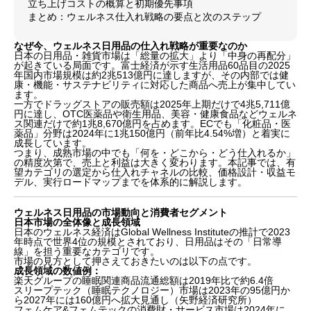
立ち上げコストの概算と初期優先事項
まとめ：ウェルネス仕入れ戦略の要点と次のステップ
なぜ今、ウェルネス日用品の仕入れ戦略が重要なのか
日本の日用品・雑貨市場は「総量の拡大」より「中身の再配分」
が起きている局面です。富士経済が示す生活用品60品目の2025
年国内市場規模は約2兆513億円に達しますが、その内部では健
康・機能・サステナビリティに対応した商品へ売上が集中してい
ます。
一方でドラッグストアの販売額は2025年上期だけで4兆5,711億
円に達し、OTC医薬品や衛生用品、美容・健康食品などウェルネ
ス関連だけで約1兆8,670億円を占めます。ECでも「化粧品・医
薬品」分野は2024年に1兆150億円（前年比4.54%増）と着実に
成長しています。
つまり、成熟市場の中でも「何を・どこから・どう仕入れるか」
の精度次第で、売上と利益は大きく変わります。本記事では、有
望カテゴリの選定から仕入れチャネルの比較、価格設計・収益モ
デル、実行ロードマップまでを体系的に解説します。
ウェルネス日用品の市場動向と消費者セグメント
日本市場の全体像と成長領域
日本のウェルネス経済はGlobal Wellness Instituteの推計で2023
年時点で世界4位の規模とされており、日用品はその「日常導
線」を担う重要なカテゴリです。
市場の見方として押さえておきたいのは以下の点です。
成長領域の数値例：
楽天グループの睡眠関連商品流通総額は2019年比で約6.4倍
スリープテック（睡眠テクノロジー）市場は2023年の95億円か
ら2027年には160億円へ拡大見通し（矢野経済研究所）
フェムケア&フェムテックの消費財・サービス市場は2024年に