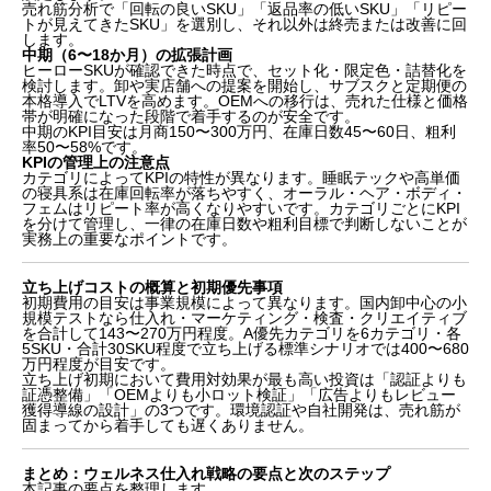
売れ筋分析で「回転の良いSKU」「返品率の低いSKU」「リピー
トが見えてきたSKU」を選別し、それ以外は終売または改善に回
します。
中期（6〜18か月）の拡張計画
ヒーローSKUが確認できた時点で、セット化・限定色・詰替化を
検討します。卸や実店舗への提案を開始し、サブスクと定期便の
本格導入でLTVを高めます。OEMへの移行は、売れた仕様と価格
帯が明確になった段階で着手するのが安全です。
中期のKPI目安は月商150〜300万円、在庫日数45〜60日、粗利
率50〜58%です。
KPIの管理上の注意点
カテゴリによってKPIの特性が異なります。睡眠テックや高単価
の寝具系は在庫回転率が落ちやすく、オーラル・ヘア・ボディ・
フェムはリピート率が高くなりやすいです。カテゴリごとにKPI
を分けて管理し、一律の在庫日数や粗利目標で判断しないことが
実務上の重要なポイントです。
立ち上げコストの概算と初期優先事項
初期費用の目安は事業規模によって異なります。国内卸中心の小
規模テストなら仕入れ・マーケティング・検査・クリエイティブ
を合計して143〜270万円程度。A優先カテゴリを6カテゴリ・各
5SKU・合計30SKU程度で立ち上げる標準シナリオでは400〜680
万円程度が目安です。
立ち上げ初期において費用対効果が最も高い投資は「認証よりも
証憑整備」「OEMよりも小ロット検証」「広告よりもレビュー
獲得導線の設計」の3つです。環境認証や自社開発は、売れ筋が
固まってから着手しても遅くありません。
まとめ：ウェルネス仕入れ戦略の要点と次のステップ
本記事の要点を整理します。