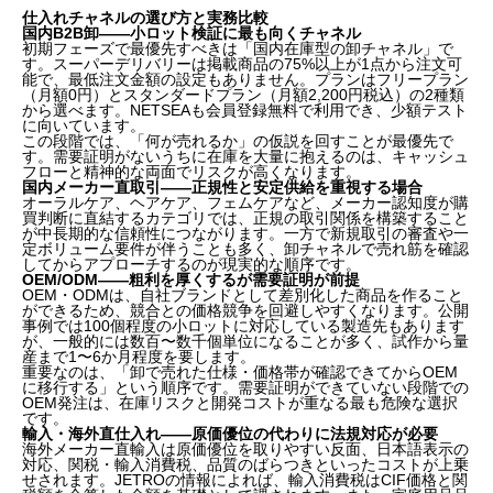
仕入れチャネルの選び方と実務比較
国内B2B卸——小ロット検証に最も向くチャネル
初期フェーズで最優先すべきは「国内在庫型の卸チャネル」で
す。スーパーデリバリーは掲載商品の75%以上が1点から注文可
能で、最低注文金額の設定もありません。プランはフリープラン
（月額0円）とスタンダードプラン（月額2,200円税込）の2種類
から選べます。NETSEAも会員登録無料で利用でき、少額テスト
に向いています。
この段階では、「何が売れるか」の仮説を回すことが最優先で
す。需要証明がないうちに在庫を大量に抱えるのは、キャッシュ
フローと精神的な両面でリスクが高くなります。
国内メーカー直取引——正規性と安定供給を重視する場合
オーラルケア、ヘアケア、フェムケアなど、メーカー認知度が購
買判断に直結するカテゴリでは、正規の取引関係を構築すること
が中長期的な信頼性につながります。一方で新規取引の審査や一
定ボリューム要件が伴うことも多く、卸チャネルで売れ筋を確認
してからアプローチするのが現実的な順序です。
OEM/ODM——粗利を厚くするが需要証明が前提
OEM・ODMは、自社ブランドとして差別化した商品を作ること
ができるため、競合との価格競争を回避しやすくなります。公開
事例では100個程度の小ロットに対応している製造先もあります
が、一般的には数百〜数千個単位になることが多く、試作から量
産まで1〜6か月程度を要します。
重要なのは、「卸で売れた仕様・価格帯が確認できてからOEM
に移行する」という順序です。需要証明ができていない段階での
OEM発注は、在庫リスクと開発コストが重なる最も危険な選択
です。
輸入・海外直仕入れ——原価優位の代わりに法規対応が必要
海外メーカー直輸入は原価優位を取りやすい反面、日本語表示の
対応、関税・輸入消費税、品質のばらつきといったコストが上乗
せされます。JETROの情報によれば、輸入消費税はCIF価格と関