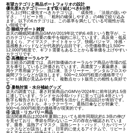
有望カテゴリと商品ポートフォリオの設計
優先度Aカテゴリ——まず取り組むべき6分野
立ち上げ時に優先すべきカテゴリは、「成長性」「法規の扱いや
すさ」「リピート性」「粗利の確保しやすさ」の4軸で絞り込み
ます。以下の6カテゴリは、この基準を満たしている可能性が高
い領域です。
① 睡眠サポート雑貨
楽天の睡眠関連商品GMVが2019年比で約6.4倍という数字が、こ
のカテゴリへの需要の集中を端的に示しています。高反発・低反
発まくら、アイマスク、ナイトキャップ、快眠パジャマ、冷感・
温感敷きパッドなどが代表的な品目です。小売価格帯は1,500〜
12,000円程度で、ギフト需要もあることから客単価を上げやすい
カテゴリです。
② 高機能オーラルケア
富士経済の調査では、高付加価値のオーラルケア商品が市場の拡
大を牽引していると評価されています。高濃度フッ素歯磨き、歯
周ケア専用歯ブラシ、洗口液、舌クリーナー、デンタルフロスや
歯間ブラシなどが該当します。500〜2,500円程度の価格帯でリ
ピート購買が見込みやすく、複数点セット販売との相性も良好で
す。
③ 暑熱対策・水分補給グッズ
楽天の調査では、暑さ対策商品のGMVが2024年に前年比約1.5倍
に達しています。ランドセル冷却パッドに至っては6.4倍という
数字も報告されており、季節性を活かした商品設計が有効です。
ステンレスボトル、ネッククーラー、遮熱日傘などが対象で、
900〜6,000円程度の価格帯が現実的です。
④ 温活・リカバリー用品
温活関連商品は2024年夏期においても前年同期比約1.3倍の伸び
を見せており、季節を問わないニーズの存在が確認されていま
す。腹巻、温熱アイマスク、温熱シート・パッド、リカバリーソ
ックスなどが該当します。日常的に使えるアイテムで、リピート