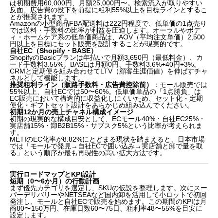
は初期費用60,000円、月額25,000円〜。検索流入が取りやすい
反面、広告費の投下を前提に粗利55%以上を目標ラインとするこ
とが推奨されます。
Amazonの小型商品FBA配送料は222円程度で、低単価の1点売り
では送料・手数料の比率が利益を圧迫します。オーラルやボデ
ィ・ホームケア系の低単価商品は、AOV（平均注文単価）2,500
円以上を目標にセット販売を設計することが現実的です。
自社EC（Shopify・BASE）
ShopifyのBasicプランは年払いで月額3,650円（最低料金）、カ
ード手数料3.55%。BASEは月額0円、手数料3.6%+40円+3%。
CRMと定期便を組み合わせてLTV（顧客生涯価値）を伸ばすチャ
ネルとして機能します。
推奨粗利ライン（販路手数料・広告費控除前）
：モール販売では
55%以上、自社ECでは50〜60%。低単価単品の「1点勝負」は
EC販売において構造的に収益化しにくいため、セット化・定期
便化・ギフトセット設計をあらかじめ組み込んでください。
初期12か月の売上チャネル構成イメージ
初期の現実的な構成目安として、ECモール40%・自社EC25%・
実店舗15%・卸B2B15%・サブスク5%という比率が考えられま
す。
METIのEC化率が8.82%にとどまる現状を踏まえると、日本市場
では「モールで発見→自社ECで囲い込み→実店舗と卸で量を取
る」という順序が最も再現性の高い拡大方法です。
実行ロードマップとKPI設計
短期（0〜6か月）の行動計画
まず優先カテゴリを選定し、SKUの仮説を整理します。次にスー
パーデリバリーやNETSEAなど国内卸を活用して小ロットで初回
発注し、モールと自社ECで販売を始めます。この期間のKPIは月
商80〜150万円、在庫日数60〜75日、粗利率48〜55%を目安に
設定します。