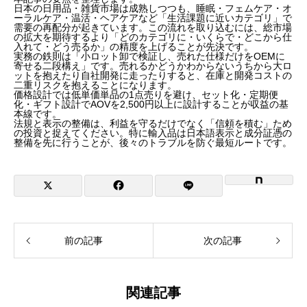
日本の日用品・雑貨市場は成熟しつつも、睡眠・フェムケア・オ
ーラルケア・温活・ヘアケアなど「生活課題に近いカテゴリ」で
需要の再配分が起きています。この流れを取り込むには、総市場
の拡大を期待するより「どのカテゴリに・いくらで・どこから仕
入れて・どう売るか」の精度を上げることが先決です。
実務の鉄則は「小ロット卸で検証し、売れた仕様だけをOEMに
寄せる二段構え」です。売れるかどうかわからないうちから大ロ
ットを抱えたり自社開発に走ったりすると、在庫と開発コストの
二重リスクを抱えることになります。
価格設計では低単価単品の1点売りを避け、セット化・定期便
化・ギフト設計でAOVを2,500円以上に設計することが収益の基
本線です。
法規と表示の整備は、利益を守るだけでなく「信頼を積む」ため
の投資と捉えてください。特に輸入品は日本語表示と成分証憑の
整備を先に行うことが、後々のトラブルを防ぐ最短ルートです。
前の記事
次の記事
関連記事