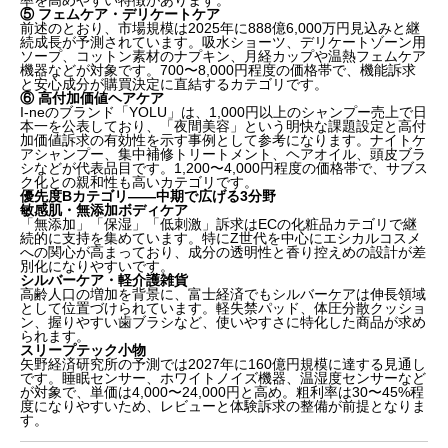
率を高めやすい特徴があります。
⑤ フェムケア・デリケートケア
前述のとおり、市場規模は2025年に888億6,000万円見込みと継
続成長が予測されています。吸水ショーツ、デリケートゾーン用
ソープ、コットン素材のナプキン、月経カップや温熱フェムケア
機器などが対象です。700〜8,000円程度の価格帯で、機能訴求
と安心成分が購買決定に直結するカテゴリです。
⑥ 高付加価値ヘアケア
I-neのブランド「YOLU」は、1,000円以上のシャンプー売上で日
本一を公表しており、「夜間美容」という明快な課題設定と高付
加価値訴求の有効性を示す事例として参考になります。ナイトケ
アシャンプー、集中補修トリートメント、ヘアオイル、頭皮ブラ
シなどが代表品目です。1,200〜4,000円程度の価格帯で、サブス
ク化との親和性も高いカテゴリです。
優先度Bカテゴリ——中期で広げる3分野
敏感肌・無添加ボディケア
「無添加」「保湿」「低刺激」訴求はECの化粧品カテゴリで継
続的に支持を集めています。特にZ世代を中心にエシカルコスメ
への関心が高まっており、成分の透明性と香り控えめの設計が差
別化になりやすいです。
シルバーケア・軽介護雑貨
高齢人口の増加を背景に、富士経済でもシルバーケアは伸長領域
として位置づけられています。軽失禁パッド、体圧分散クッショ
ン、握りやすい歯ブラシなど、使いやすさに特化した商品が求め
られます。
スリープテック小物
矢野経済研究所の予測では2027年に160億円規模に達する見通し
です。睡眠センサー、ホワイトノイズ機器、温湿度センサーなど
が対象で、単価は4,000〜24,000円と高め。粗利率は30〜45%程
度になりやすいため、レビューと体験訴求の整備が前提となりま
す。