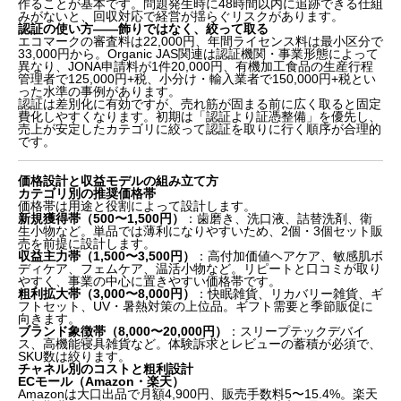
作ることが基本です。問題発生時に48時間以内に追跡できる仕組
みがないと、回収対応で経営が揺らぐリスクがあります。
認証の使い方——飾りではなく、絞って取る
エコマークの審査料は22,000円、年間ライセンス料は最小区分で
33,000円から。Organic JAS関連は認証機関・事業形態によって
異なり、JONA申請料が1件20,000円、有機加工食品の生産行程
管理者で125,000円+税、小分け・輸入業者で150,000円+税とい
った水準の事例があります。
認証は差別化に有効ですが、売れ筋が固まる前に広く取ると固定
費化しやすくなります。初期は「認証より証憑整備」を優先し、
売上が安定したカテゴリに絞って認証を取りに行く順序が合理的
です。
価格設計と収益モデルの組み立て方
カテゴリ別の推奨価格帯
価格帯は用途と役割によって設計します。
新規獲得帯（500〜1,500円）
：歯磨き、洗口液、詰替洗剤、衛
生小物など。単品では薄利になりやすいため、2個・3個セット販
売を前提に設計します。
収益主力帯（1,500〜3,500円）
：高付加価値ヘアケア、敏感肌ボ
ディケア、フェムケア、温活小物など。リピートと口コミが取り
やすく、事業の中心に置きやすい価格帯です。
粗利拡大帯（3,000〜8,000円）
：快眠雑貨、リカバリー雑貨、ギ
フトセット、UV・暑熱対策の上位品。ギフト需要と季節販促に
向きます。
ブランド象徴帯（8,000〜20,000円）
：スリープテックデバイ
ス、高機能寝具雑貨など。体験訴求とレビューの蓄積が必須で、
SKU数は絞ります。
チャネル別のコストと粗利設計
ECモール（Amazon・楽天）
Amazonは大口出品で月額4,900円、販売手数料5〜15.4%。楽天