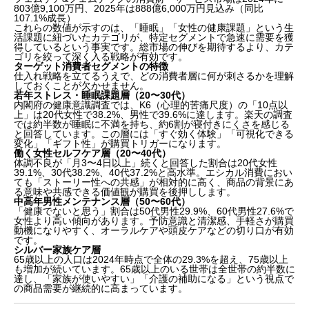
803億9,100万円、2025年は888億6,000万円見込み（同比
107.1%成長）
これらの数値が示すのは、「睡眠」「女性の健康課題」という生
活課題に紐づいたカテゴリが、特定セグメントで急速に需要を獲
得しているという事実です。総市場の伸びを期待するより、カテ
ゴリを絞って深く入る戦略が有効です。
ターゲット消費者セグメントの特徴
仕入れ戦略を立てるうえで、どの消費者層に何が刺さるかを理解
しておくことが欠かせません。
若年ストレス・睡眠課題層（20〜30代）
内閣府の健康意識調査では、K6（心理的苦痛尺度）の「10点以
上」は20代女性で38.2%、男性で39.6%に達します。楽天の調査
では約半数が睡眠に不満を持ち、約6割が寝付きにくさを感じる
と回答しています。この層には「すぐ効く体験」「可視化できる
変化」「ギフト性」が購買トリガーになります。
働く女性セルフケア層（20〜40代）
体調不良が「月3〜4日以上」続くと回答した割合は20代女性
39.1%、30代38.2%、40代37.2%と高水準。エシカル消費におい
ても「ストーリー性への共感」が相対的に高く、商品の背景にあ
る意味や共感できる価値観が購買を後押しします。
中高年男性メンテナンス層（50〜60代）
「健康でないと思う」割合は50代男性29.9%、60代男性27.6%で
女性より高い傾向があります。予防意識と清潔感、手軽さが購買
動機になりやすく、オーラルケアや頭皮ケアなどの切り口が有効
です。
シルバー家族ケア層
65歳以上の人口は2024年時点で全体の29.3%を超え、75歳以上
も増加が続いています。65歳以上のいる世帯は全世帯の約半数に
達し、「家族が使いやすい」「介護の補助になる」という視点で
の商品需要が継続的に高まっています。