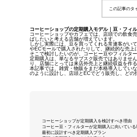
この記事のタ
コーヒーショップの定期購入モデル｜豆・フィ
コーヒーショップやカフェでは、店頭での飲食
ばしたいと考える店舗が増えています。
しかし実際には、豆を買ってくれる常連客がい
やECモールで購入されたりして、継続的な売上
そこで検討したいのが、コーヒー豆やフィルタ
定期購入は、単なるサブスク販売ではありませ
り、店舗にとっては来店外売上と継続収益を作
本記事では、雑貨・物販をまだ本格導入してい
のように設計し、店頭とECでどう販売し、どの
コーヒーショップが定期購入を検討すべき理由
コーヒー豆・フィルターが定期購入に向いている
最初に設計すべき定期購入プラン