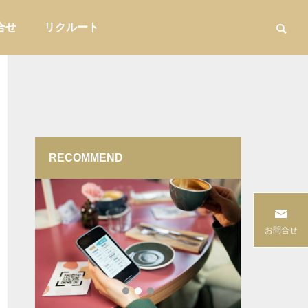
合せ
リクルート
RECOMMEND
用品
家具・インテリア収納

案型営
コーヒーショップが自店の定番ブレン
バイヤーの
お問合せ
方を解
ドに合わせて器具を選ぶ方法
｜EC・小
けと評価フ
販促・店舗運営
バイヤー実