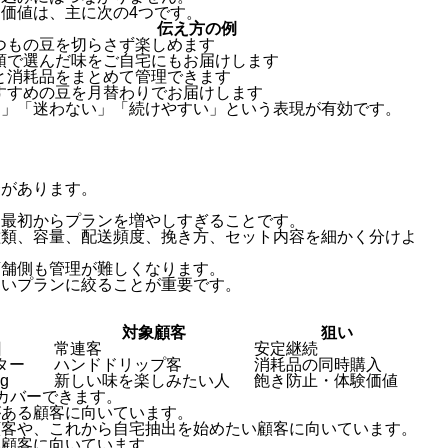
価値は、主に次の4つです。
伝え方の例
つもの豆を切らさず楽しめます
頭で選んだ味をご自宅にもお届けします
と消耗品をまとめて管理できます
すすめの豆を月替わりでお届けします
利」「迷わない」「続けやすい」という表現が有効です。
合があります。
、最初からプランを増やしすぎることです。
種類、容量、配送頻度、挽き方、セット内容を細かく分けよ
店舗側も管理が難しくなります。
すいプランに絞ることが重要です。
対象顧客
狙い
回
常連客
安定継続
ター
ハンドドリップ客
消耗品の同時購入
g
新しい味を楽しみたい人
飽き防止・体験価値
カバーできます。
がある顧客に向いています。
顧客や、これから自宅抽出を始めたい顧客に向いています。
い顧客に向いています。