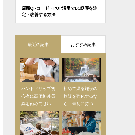
法｜
店頭QRコード・POP活用でEC誘導を測
お客様の「
定・改善する方法
てもらう高
ョップの器
最近の記事
おすすめ記事
ハンドドリップ初
【2025年版】日用
初めて温浴施設の
心者に高価格帯器
品仕入れ完全ガイ
物販を強化するな
具を勧めてはいけ
ド｜初心者バイヤ
ら、最初に持つべ
ない理由｜カフェ
ーが押さえるべき
き商品とは
物販で失敗しない
チェックリストと
導入戦略
成功の秘訣