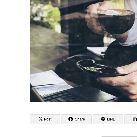
お客様の「
てもらう高
ョップの器
Post
Share
LINE