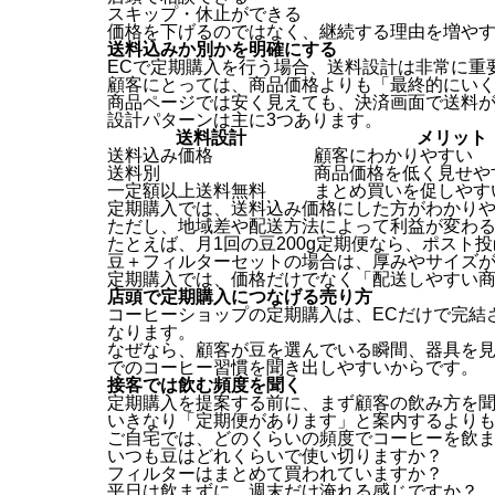
スキップ・休止ができる
価格を下げるのではなく、継続する理由を増や
送料込みか別かを明確にする
ECで定期購入を行う場合、送料設計は非常に重
顧客にとっては、商品価格よりも「最終的にい
商品ページでは安く見えても、決済画面で送料
設計パターンは主に3つあります。
送料設計
メリット
送料込み価格
顧客にわかりやすい
送料別
商品価格を低く見せや
一定額以上送料無料
まとめ買いを促しやす
定期購入では、送料込み価格にした方がわかり
ただし、地域差や配送方法によって利益が変わ
たとえば、月1回の豆200g定期便なら、ポスト
豆＋フィルターセットの場合は、厚みやサイズ
定期購入では、価格だけでなく「配送しやすい
店頭で定期購入につなげる売り方
コーヒーショップの定期購入は、ECだけで完結
なります。
なぜなら、顧客が豆を選んでいる瞬間、器具を
でのコーヒー習慣を聞き出しやすいからです。
接客では飲む頻度を聞く
定期購入を提案する前に、まず顧客の飲み方を
いきなり「定期便があります」と案内するより
ご自宅では、どのくらいの頻度でコーヒーを飲
いつも豆はどれくらいで使い切りますか？
フィルターはまとめて買われていますか？
平日は飲まずに、週末だけ淹れる感じですか？