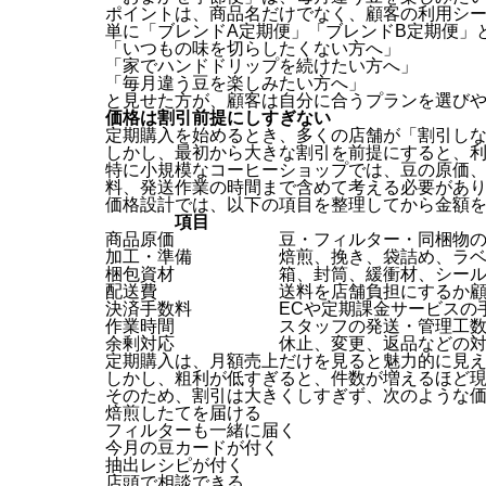
ポイントは、商品名だけでなく、顧客の利用シ
単に「ブレンドA定期便」「ブレンドB定期便」
「いつもの味を切らしたくない方へ」
「家でハンドドリップを続けたい方へ」
「毎月違う豆を楽しみたい方へ」
と見せた方が、顧客は自分に合うプランを選び
価格は割引前提にしすぎない
定期購入を始めるとき、多くの店舗が「割引し
しかし、最初から大きな割引を前提にすると、
特に小規模なコーヒーショップでは、豆の原価
料、発送作業の時間まで含めて考える必要があ
価格設計では、以下の項目を整理してから金額
項目
商品原価
豆・フィルター・同梱物
加工・準備
焙煎、挽き、袋詰め、ラ
梱包資材
箱、封筒、緩衝材、シー
配送費
送料を店舗負担にするか
決済手数料
ECや定期課金サービスの
作業時間
スタッフの発送・管理工
余剰対応
休止、変更、返品などの
定期購入は、月額売上だけを見ると魅力的に見
しかし、粗利が低すぎると、件数が増えるほど
そのため、割引は大きくしすぎず、次のような
焙煎したてを届ける
フィルターも一緒に届く
今月の豆カードが付く
抽出レシピが付く
店頭で相談できる