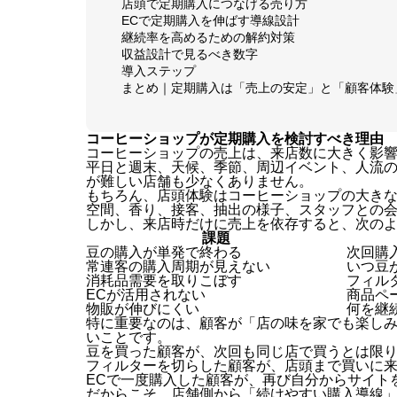
店頭で定期購入につなげる売り方
ECで定期購入を伸ばす導線設計
継続率を高めるための解約対策
収益設計で見るべき数字
導入ステップ
まとめ｜定期購入は「売上の安定」と「顧客体験
コーヒーショップが定期購入を検討すべき理由
コーヒーショップの売上は、来店数に大きく影
平日と週末、天候、季節、周辺イベント、人流
が難しい店舗も少なくありません。
もちろん、店頭体験はコーヒーショップの大き
空間、香り、接客、抽出の様子、スタッフとの会
しかし、来店時だけに売上を依存すると、次の
課題
豆の購入が単発で終わる
次回購
常連客の購入周期が見えない
いつ豆
消耗品需要を取りこぼす
フィル
ECが活用されない
商品ペ
物販が伸びにくい
何を継
特に重要なのは、顧客が「店の味を家でも楽し
いことです。
豆を買った顧客が、次回も同じ店で買うとは限
フィルターを切らした顧客が、店頭まで買いに
ECで一度購入した顧客が、再び自分からサイト
だからこそ、店舗側から「続けやすい購入導線