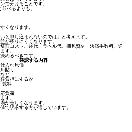
ーンで分けることです。
と並べるよりも、
やすくなります。
ないと申し込まれないのでは」と考えます。
利益が残りにくくなります。
、焙煎コスト、袋代、ラベル代、梱包資材、決済手数料、送
ります。
を決めるべきです。
確認する内容
の仕入れ原価
ベル貼り
ルなど
顧客負担にするか
手数料
数
対応負荷
えます。
現場が苦しくなります。
価値で訴求する方が適しています。