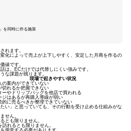
」を同時に作る施策
響されます。
の変化によって売上が上下しやすく、安定した月商を作るの
な価値です。
話は、ECだけでは代替しにくい強みです。
ような課題が残ります。
現場で起きやすい状況
入の案内ができていない
が切れるか把握できない
ターやドリップバッグを他店で買われる
ージはあるが再購入導線が弱い
続的に売るべきか整理できていない
みたい」と思っていても、その行動を受け止める仕組みがな
りません。
来るとも限りません。
を訪れるとも限りません。
」を用意する必要があります。