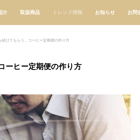
紹介
取扱商品
トレンド情報
お知らせ
お問
を続けてもらう、コーヒー定期便の作り方
コーヒー定期便の作り方
アウトドア
家庭用品・日
だけではもったいない。温浴施
商品を卸すだけで終わらない提
販を強化すべき理由と売店づく
業とは?小売店に喜ばれる進め
説
店舗運営
問屋提案