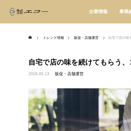
企業情報
事業
トレンド情報
販促・店舗運営
自宅で店の味
自宅で店の味を続けてもらう、
ALL
家庭用品
2026.05.13
販促・店舗運営

価格帯器具
初めて温浴施設の物販を強化するな
入館料
カフェ物販
ら、最初に持つべき商品とは
設が物
り
販促・店舗運営
販促・
家電製品
業務用品