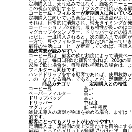
定期購入は、売り込みではなく、顧客のコーヒ
この視点で設計すると、サブスクに抵抗がある
コーヒー豆・フィルターが定期購入に向いてい
定期購入に向いている商品には、共通点があり
それは、日常的に消費され、補充タイミングが
コーヒーショップの場合、最も相性が良いのは
マグカップやタンブラー、ドリッパーなどの器
ただし、一度購入されると、次の購入まで期間
一方で、豆やフィルターは飲むたびに減ってい
顧客の生活にコーヒーが定着していれば、再購
継続需要が読みやすい
コーヒー豆は、顧客の飲む頻度によって消費ペ
たとえば、毎日1杯飲む顧客であれば、200gの
家族で飲む場合や、毎朝複数杯淹れる場合は、
フィルターも同様です。
ハンドドリップをする顧客であれば、使用枚数
この「なくなる商品」であることが、定期購入
商品カテゴリ
定期購入との相性
コーヒー豆
高い
ペーパーフィルター
高い
ドリップバッグ
高い
ドリッパー
中程度
マグカップ
低〜中程度
雑貨未導入の店舗が物販を始める場合、まずは
的です。
顧客にとってもメリットがわかりやすい
定期購入は、店舗側の売上安定だけを目的にす
顧客にとってのメリットが明確でなければ、申