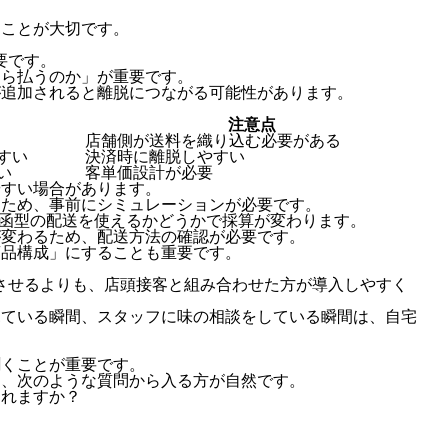
すことが大切です。
要です。
くら払うのか」が重要です。
が追加されると離脱につながる可能性があります。
注意点
店舗側が送料を織り込む必要がある
すい
決済時に離脱しやすい
い
客単価設計が必要
やすい場合があります。
るため、事前にシミュレーションが必要です。
投函型の配送を使えるかどうかで採算が変わります。
が変わるため、配送方法の確認が必要です。
商品構成」にすることも重要です。
させるよりも、店頭接客と組み合わせた方が導入しやすく
見ている瞬間、スタッフに味の相談をしている瞬間は、自宅
聞くことが重要です。
も、次のような質問から入る方が自然です。
まれますか？