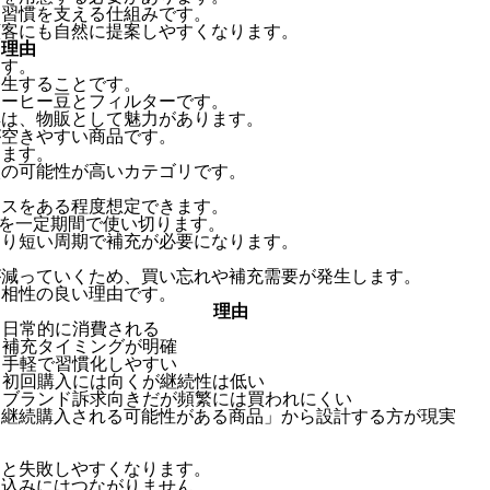
ー習慣を支える仕組みです。
顧客にも自然に提案しやすくなります。
る理由
ます。
発生することです。
コーヒー豆とフィルターです。
具は、物販として魅力があります。
が空きやすい商品です。
きます。
入の可能性が高いカテゴリです。
ースをある程度想定できます。
豆を一定期間で使い切ります。
より短い周期で補充が必要になります。
が減っていくため、買い忘れや補充需要が発生します。
と相性の良い理由です。
理由
日常的に消費される
補充タイミングが明確
手軽で習慣化しやすい
初回購入には向くが継続性は低い
ブランド訴求向きだが頻繁には買われにくい
「継続購入される可能性がある商品」から設計する方が現実
ると失敗しやすくなります。
し込みにはつながりません。