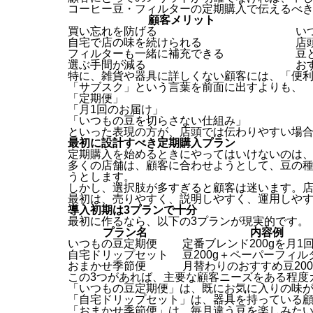
コーヒー豆・フィルターの定期購入で伝えるべき
顧客メリット
買い忘れを防げる
い
自宅で店の味を続けられる
店
フィルターも一緒に補充できる
豆
選ぶ手間が減る
お
特に、雑貨や器具に詳しくない顧客には、「便
「サブスク」という言葉を前面に出すよりも、
「定期便」
「月1回のお届け」
「いつもの豆を切らさない仕組み」
といった表現の方が、店頭では伝わりやすい場
最初に設計すべき定期購入プラン
定期購入を始めるときにやってはいけないのは
多くの店舗は、顧客に合わせようとして、豆の
うとします。
しかし、選択肢が多すぎると顧客は迷います。
最初は、売りやすく、説明しやすく、運用しや
導入初期は3プランで十分
最初に作るなら、以下の3プランが現実的です。
プラン名
内容例
いつもの豆定期便
定番ブレンド200gを月1
自宅ドリップセット
豆200g＋ペーパーフィル
おまかせ季節便
月替わりのおすすめ豆200
この3つがあれば、主要な顧客ニーズをある程度
「いつもの豆定期便」は、既にお気に入りの味
「自宅ドリップセット」は、器具を持っている
「おまかせ季節便」は、毎月違う豆を楽しみた