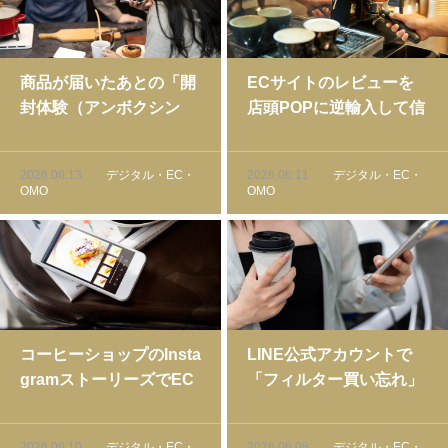
商品が届いたあとの「開
ECサイトのレビューを
封体験（アンボクシン
店頭POPに逆輸入して信
グ）」をデザインする重
頼性を高める方法｜コー
要性｜コーヒーショップ
ヒーショップの物販戦略
2026.06.13
デジタル・EC・
2026.06.11
デジタル・EC・
のEC戦略
OMO
OMO
コーヒーショップのInsta
LINE公式アカウントで
gramストーリーズでEC
「フィルター買い忘れ」
誘導率を上げる方法【実
を防ぐ通知術｜コーヒー
践コピー例付き】
ショップの消耗品売上を
2026.06.10
デジタル・EC・
2026.06.08
デジタル・EC・