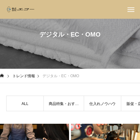
デジタル・EC・OMO
トレンド情報
デジタル・EC・OMO
ALL
商品特集・おすす
仕入れノウハウ
販促・
め