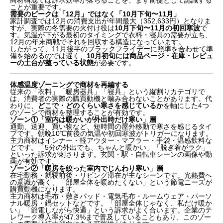
商材構成では訴求効率が落ちることを、まず前提として認識する
ことが重要です。
需要のピークは「12月」ではなく「10月下旬〜11月」
家計調査では12月の消費支出が年間最大（352,633円）となりま
すが、実際の冬需要の火付け役は
10月下旬〜11月の初回寒波
で
す。気温が下がる最初のタイミングで衣料・寝具の需要が立ち、
12月の年末商戦でそれを回収する構造になっています。
したがって、11月後半のブラックフライデーに照準を合わせて準
備を始めるのでは遅く、
10月初旬には商品ページ・在庫・レビュ
ーの土台が整っている状態
が必要です。
体感温度ゾーニングで商材を再編する
従来の「衣料」「暖房器具」「寝具」という縦割りカテゴリで
は、消費者の実際の購買動機と噛み合わないことがあります。代
わりに、
どこで・どのくらい寒さを感じているか
を軸にした4つ
のゾーンで商材を整理することが有効です。
ゾーン①「室内は暖かいが外出時だけ寒い」層
通勤、送迎、買い物など、短時間の屋外移動で寒さを感じるタイ
プです。朝晩10℃前後の気温や初回寒波がトリガーになります。
主力商材はインナー・軽アウター・マフラー・手袋・温感飲料な
どです。「5分の外出でも、ちゃんと暖かい」「脱ぎ着がラク」
といった訴求が刺さります。玄関・駅・自転車シーンの画像や動
画が有効です。
ゾーン②「暖房を絞った室内でじんわり寒い」層
在宅勤務・就寝前後・リビング滞在が主なシーンです。光熱費へ
の意識が高く、「部屋全体を暖めたくない」という節電ニーズが
購買動機になります。
主力商材は毛布・敷きパッド・電気毛布・ルームウェア・パーソ
ナル暖房・鍋セットなどです。「部屋全体じゃなく、私だけ暖か
い」「節電しながら快適」という訴求がよく合います。企業のテ
レワーク導入率が47.3%まで普及していることもあり、このゾー