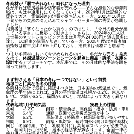
冬商材が「暦で売れない」時代になった理由
冬が来れば暖房器具や防寒着が売れる——そんな感覚的な季節商
戦は、もはや通用しにくくなっています。2024年1月は記録的な
暖冬でガス・電気関連の消費が落ち込んだ一方、2025年10月は
下旬からの突然の冷え込みでシャツ・セーター類の需要が急騰し
ました。
消費者は「寒くなったから買う」のではなく、「今日の自分が感
じている寒さ」に反応して動きます。さらに、2024年の二人以
上世帯のネットショッピング支出は月平均24,928円と過去最多に
達し、EC経由の購買が加速している一方、2025年度の消費者物
価指数は前年度比2.6%上昇しており、消費者は価格にも敏感で
す。
つまり冬商材において今求められるのは、「冬だから売る」発想
を捨て、
体感温度のゾーンとシーンを起点に商品・訴求・在庫を
設計する
アプローチです。本記事では、その具体的な手法を順を
追って解説します。
まず押さえる「日本の冬は一つではない」という前提
地域ごとに異なる冬の課題
冬商材の設計で最初に確認すべきは、日本国内の気温差です。気
象庁の平年値によれば、1月の平均気温は札幌が-3.2℃、東京が
5.4℃、大阪が6.2℃、福岡が6.9℃と、地域によって大きく異なり
ます。
代表地域
1月平均気温
実務上の課題
札幌
-3.2℃
耐寒・積雪前提。高保温・撥水・防風・車用品
東京
5.4℃
通勤・送迎での寒暖差対策が中心
大阪
6.2℃
重装備より軽防寒・体温調整型が売りやすい
福岡
6.9℃
雨寒・風対策、短時間外出向け即効性商材が有
同じ「冬物特集」でも、札幌向けには高耐寒スペックが必要であ
り、福岡向けには防風・撥水の軽防寒が刺さります。全国一律の