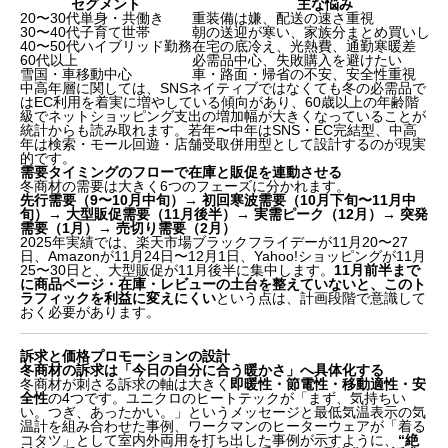
セグメント
主な悩み
20〜30代単身・共働き
重装備は嫌、配送の速さ重視
30〜40代子育て世帯
朝の送迎が寒い、家族分まとめ買いした
40〜50代ハイブリッド勤務
在宅の底冷え、光熱費、通勤寒暖差
60代以上
必需品中心、失敗購入を避けたい
雪国・車移動中心
車・路面・帰省の不安、安全性重視
中高年層に関しては、SNSネイティブではなくても冬の必需品で
はEC利用を着実に増やしている傾向があり、60歳以上の年齢階
級でネットショッピング支出の増加幅が大きくなっていることが
統計からも読み取れます。若年〜中年はSNS・EC完結型、中高
年は検索・モール回遊・店舗受取併用型として設計するのが現実
的です。
需要タイミングのフローで在庫と販促を連動させる
冬商材の需要は大きく6つのフェーズに分かれます。
先行需要（9〜10月中旬）→ 初回寒波需要（10月下旬〜11月中
旬）→ 大型販促需要（11月後半）→ 実需ピーク（12月）→ 突発
需要（1月）→ 売切り需要（2月）
2025年実績では、楽天市場ブラックフライデーが11月20〜27
日、Amazonが11月24日〜12月1日、Yahoo!ショッピングが11月
25〜30日と、大型販促が11月後半に集中します。
11月前半まで
に商品ページ・在庫・レビューの土台を整えていないと、このト
ラフィックを利益に変えにくい
という点は、計画段階で意識して
おく必要があります。
訴求と価格プロモーションの設計
冬商材の訴求は「今日の自分に合う暖かさ」へ具体化する
冬商材が刺さる訴求の軸は大きく
即暖性・節電性・移動適性・安
全性
の4つです。ユニクロのヒートテックが「まず、気持ちい
い。つぎ、あったかい。」というメッセージと最低気温表示の気
温計を組み合わせた事例、ワークマンのヒーターウェアが「着る
コタツ」として室内外両用を打ち出した事例が示すように、
“絶