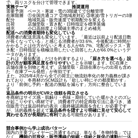
で、両リスクを分けて管理できます。
実務テーマ
推奨運用
需要予測
ベース・寒波・雪の3階建てで分離管理
在庫階層
①全国共通コア ②地域差対応 ③寒波/雪トリガーの3層
配分
地域気温・販売速度で初期配分を変える
出荷
店舗受取・置き配・日時指定を標準装備
補充
小口高頻度より閾値主導のまとめ補充
配送への消費者期待も変化している
消費者の配送意識も変化しています。「最近は以前より配送日数
が長くなっている」と感じる消費者が33.6%、今後配送に時間が
かかることは仕方がないと考える人が65.7%、宅配ボックス・置
き配・日時指定を積極活用したいと回答した人が66.0%というデ
ータがあります。
これは「最短配送」だけを約束するより、
「届き方を選べる」設
計の方が顧客満足度を作りやすい
ことを示唆します。EC在庫と
店舗在庫を別物と考えず、店舗受取・店頭在庫からの出荷も含め
た「在庫プール発想」が有効です。
また、2025年4月から全ての荷主に物流効率化の努力義務が課さ
れており、冬商材のSCM設計も「欲しい時にその都度動かす」
より「前倒し予約・配送の無駄を減らす」方向に整合していま
す。
返品条件の明示がCVRと信頼を両立させる
冬商材はサイズ感・肌触り・色味・期待していた暖かさとのズレ
が起こりやすい商材です。消費者庁の特定商取引法に基づき、通
信販売では返品特約の表示（最終確認画面を含む）が必要です
が、法的義務を超えて
返品条件を隠すより明確に見せて安心して
買わせる方が長期的に有利
である可能性があります。
競合事例から学ぶ成功パターン
国内の主要プレイヤーに共通するのは、単なる「冬物特集」では
なく、
機能の可視化・販売導線の短縮・供給と販促の連動
が一体