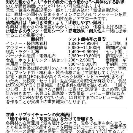
対的な暖かさ”より”今日の自分に合う暖かさ”へ具体化する訴求
の方が購買動機につながりやすい可能性があります。
天気・気温を商品説明の一部として組み込む「気温連動訴求」
は、商材への関心が高まるタイミングに合わせてメッセージを届
けられるため、冬商材との相性が高いアプローチです。
価格設計は「値引き深度」より「比較しやすい階段」
冬商材は暖かさの体感差がわかりにくいため、価格を上げる際に
は
暖かさのランク・使用シーン・節電効果・耐久性
を一緒に提示
することが重要です。
商材群
テスト価格帯の目安
相
冬商材が「暦で売れない」時代になった理由
インナー・軽防寒衣料
1,990〜4,990円
2点目割、ま
まず押さえる「日本の冬は一つではない」という前提
アウター・高機能防寒
5,990〜14,900円
期間限定値引
体感温度ゾーニングで商材を再編する
寝具・ラグ・毛布
1,490〜9,990円
セット割、送
パーソナル暖房・電気毛布
2,980〜19,800円
節電訴求、保
消費者セグメント別の攻め方
食品・ホットドリンク・鍋セット
298〜2,980円
定期便、ギフ
訴求と価格プロモーションの設計
車用品・雪対策
980〜49,800円
予約割、地域
在庫・サプライチェーンの実務設計
※上記価格帯は販売設計のたたき台となる仮説レンジです。実際
にはブランド力・粗利率・競合価格に応じて調整してください。
競合事例から学ぶ成功パターン
家電・寝具はEC化率が高くスペック比較・レビューが効きやす
チャネル横断のKPI設計と実行タイムライン
いため、比較表・セット割・返品保証の明確化が有効です。食品
はEC化率が低く日常頻度・配送条件の影響が強いため、「1回で
まとめ：「体感温度オーナー」を置くことが次の一手
少し得」よりも「続けると便利」に寄せた定期便・まとめ買い設
計が向きます。衣類は初回寒波・大型販促・レビュー蓄積の3点
セットでCVRが動きやすいため、11月前半までにレビュー母数
を作ることが実務上の重要施策になります。
在庫・サプライチェーンの実務設計
「暖冬余剰」と「寒波欠品」を分けて管理する
冬商材の在庫運用で最も避けるべきは、暖冬で在庫を余らせるこ
とと初回寒波で欠品することを同時に起こすことです。需要予測
を「ベース需要・寒波需要・雪需要」の3階建てで設計すること