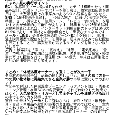
チャネル別の実行ポイント
EC：
体感温度ゾーン別のLPを作成し、カテゴリ横断のセット商
品を設計。気温トリガーでバナーを差し替え、検索連動広告を運
用する。大型販促期は在庫厚みのあるSKUへ送客を集中させる。
SNS：
15秒動画を量産し、「今日の寒さ」に紐づく短文訴求を
準備。セール訴求より「使用シーン」「レビュー切り抜き」を増
やす方向が効果的な可能性があります。総務省の令和6年通信利
用動向調査によれば、インターネット利用目的のトップはSNSの
81.9%であり、冬商材との接触機会として重要なチャネルです。
メール・LINE：
会員を体感温度ゾーン別にタグ付けし、地域・
過去購買履歴で配信を設計。初回寒波・週末冷え込みで自動配信
を設定することで、購買意欲が高まるタイミングを逃さない設計
にします。
広告：
検索語を「寒い」「底冷え」「通勤」「電気毛布」「雪
道」で整理。寒波地域には地域別配信、暖冬地域では節電・軽防
寒に寄せた配信を行う。販促期はROAS優先、年末は在庫消化と
粗利の均衡管理に切り替えます。
まとめ：「体感温度オーナー」を置くことが次の一手
冬商材の販売競争は、品番の良し悪しよりも、
寒さの感じ方を一
つの買い物体験に再編集できる企業が勝つ
市場に変わりつつあり
ます。
本記事で解説した体感温度ゾーニング・セグメント設計・需要タ
イミング管理・在庫SCMの各要素は、それぞれ独立した施策で
はなく、
天気変化をトリガーとして全チャネルを連動させる設計
の中で初めて力を発揮します。
実務上の最終的な一歩として有効なのは、衣料・寝具・暖房器
具・食品・車用品を縦割り部署のまま動かすのではなく、「室内
じんわり寒い人向け需要」「屋外寒暖差需要」「雪・車需要」と
いった需要単位で横串を通す**「体感温度オーナー」の設置**で