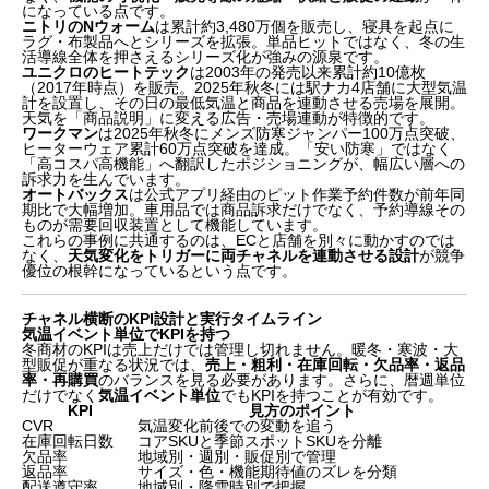
になっている点です。
ニトリのNウォーム
は累計約3,480万個を販売し、寝具を起点に
ラグ・布製品へとシリーズを拡張。単品ヒットではなく、冬の生
活導線全体を押さえるシリーズ化が強みの源泉です。
ユニクロのヒートテック
は2003年の発売以来累計約10億枚
（2017年時点）を販売。2025年秋冬には駅ナカ4店舗に大型気温
計を設置し、その日の最低気温と商品を連動させる売場を展開。
天気を「商品説明」に変える広告・売場連動が特徴的です。
ワークマン
は2025年秋冬にメンズ防寒ジャンパー100万点突破、
ヒーターウェア累計60万点突破を達成。「安い防寒」ではなく
「高コスパ高機能」へ翻訳したポジショニングが、幅広い層への
訴求力を生んでいます。
オートバックス
は公式アプリ経由のピット作業予約件数が前年同
期比で大幅増加。車用品では商品訴求だけでなく、予約導線その
ものが需要回収装置として機能しています。
これらの事例に共通するのは、ECと店舗を別々に動かすのでは
なく、
天気変化をトリガーに両チャネルを連動させる設計
が競争
優位の根幹になっているという点です。
チャネル横断のKPI設計と実行タイムライン
気温イベント単位でKPIを持つ
冬商材のKPIは売上だけでは管理し切れません。暖冬・寒波・大
型販促が重なる状況では、
売上・粗利・在庫回転・欠品率・返品
率・再購買
のバランスを見る必要があります。さらに、暦週単位
だけでなく
気温イベント単位
でもKPIを持つことが有効です。
KPI
見方のポイント
CVR
気温変化前後での変動を追う
在庫回転日数
コアSKUと季節スポットSKUを分離
欠品率
地域別・週別・販促別で管理
返品率
サイズ・色・機能期待値のズレを分類
配送遵守率
地域別・降雪時別で把握