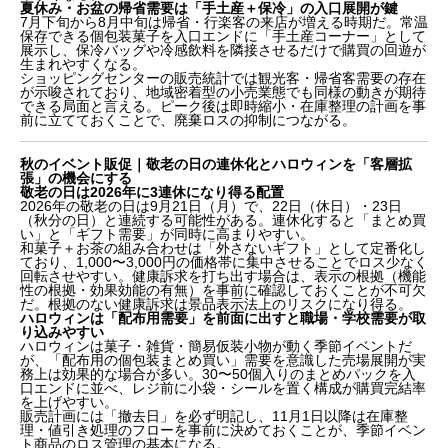
夏休み・お盆の帰省需要は「手土産＋保冷」の入口展開が鍵
7月下旬から8月中旬は帰省・行楽客の来店が増える時期だ。常温
保存できる個包装菓子を入口エンドに「手土産コーナー」として
展示し、保冷バッグや冷感飲料を隣接させるだけで購買の回遊が
生まれやすくなる。
ショッピングセンターの販売統計では観光客・帰省客需要の存在
が示唆されており、地域密着型の小売業態でも同様の動きが期待
できる局面と言える。ピーク後は即時縮小・在庫整理の計画を事
前に立てておくことで、廃棄ロスの抑制につながる。
秋のイベント販促｜敬老の日の連休化とハロウィンを「客層拡
張」の機会にする
敬老の日は2026年に3連休になり得る配置
2026年の敬老の日は9月21日（月）で、22日（休日）・23日
（秋分の日）と連続する可能性がある。連休化すると「まとめ買
い」と「ギフト需要」が同時に高まりやすい。
和菓子＋お茶の組み合わせは「外さないギフト」として定番化し
ており、1,000〜3,000円の価格帯に集中させることでロス少なく
なぜ「イベント×季節感」の販促設計が2026年の小売
回転させやすい。健康訴求を打ち出す場合は、表示の根拠（機能
に不可欠なのか
性の根拠・効果効能の有無）を事前に確認しておくことが不可欠
だ。根拠のない健康訴求は景品表示法上のリスクになり得る。
春のイベント販促｜年始からGW・母の日まで「ギフ
ハロウィンは「配布用需要」を前面に出すと職場・学校需要が取
ト連戦」を設計する
り込みやすい
夏のイベント販促｜父の日・お中元・帰省需要を「配
ハロウィンは菓子・雑貨・簡易仮装小物が動く季節イベントだ
が、「配布用の個包装まとめ買い」需要を意識した売場展開が実
送」で差別化する
務上は効果的な場合が多い。30〜50個入りのまとめパックを入
秋のイベント販促｜敬老の日の連休化とハロウィンを
口エンドに並べ、レジ前に小袋・シールを置く構成が購買完結率
「客層拡張」の機会にする
を上げやすい。
販売計画には「撤去日」を必ず明記し、11月1日以降は在庫整
冬のイベント販促｜クリスマス・お歳暮を「早期化」
理・値引き処理のフローを事前に決めておくことが、季節イベン
で競争優位に変える
ト商品のロス管理の基本になる。