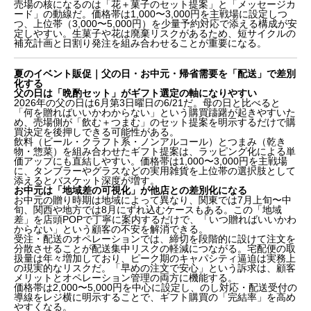
売場の核になるのは「花＋菓子のセット提案」と「メッセージカ
ード」の動線だ。価格帯は1,000〜3,000円を主戦場に設定しつ
つ、上位帯（3,000〜5,000円）を少量予約対応で添える構成が安
定しやすい。生菓子や花は廃棄リスクがあるため、短サイクルの
補充計画と日割り発注を組み合わせることが重要になる。
夏のイベント販促｜父の日・お中元・帰省需要を「配送」で差別
化する
父の日は「晩酌セット」がギフト選定の軸になりやすい
2026年の父の日は6月第3日曜日の6/21だ。母の日と比べると
「何を贈ればいいかわからない」という購買躊躇が起きやすいた
め、売場側が「飲む＋つまむ」のセット提案を明示するだけで購
買決定を後押しできる可能性がある。
飲料（ビール・クラフト系・ノンアルコール）とつまみ（乾き
物・惣菜）を組み合わせたギフト提案は、ラッピング化による単
価アップにも直結しやすい。価格帯は1,000〜3,000円を主戦場
に、タンブラーやグラスなどの実用雑貨を上位帯の選択肢として
添えるとバスケット深度が増す。
お中元は「地域差の可視化」が他店との差別化になる
お中元の贈り時期は地域によって異なり、関東では7月上旬〜中
旬、関西や地方では8月にずれ込むケースもある。この「地域
差」を店頭POPで丁寧に案内するだけで、「いつ贈ればいいかわ
からない」という顧客の不安を解消できる。
受注・配送のオペレーションでは、締切を段階的に設けて注文を
分散させることが配送集中リスクの軽減につながる。宅配便の取
扱量は年々増加しており、ピーク期のキャパシティ逼迫は実務上
の現実的なリスクだ。「早めの注文で安心」という訴求は、顧客
メリットとオペレーション管理の両方に機能する。
価格帯は2,000〜5,000円を中心に設定し、のし対応・配送受付の
導線をレジ横に明示することで、ギフト購買の「完結率」を高め
やすくなる。