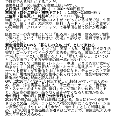
で維持できる設計にすることだ。
価格帯は以下の3階建てが実務上扱いやすい。
入口価格（配布・試し買い）：
300〜800円程度
主戦場（自分ご褒美・標準ギフト）：
1,000〜2,500円程度
上位帯（指名買い・特別ギフト）：
3,000円以上
物価上昇によって菓子類のコストが上がっている状況では、中価
格帯の「量より質」の訴求や、飲料・カード・ラッピング資材と
の同時購買（クロスマーチャン）で客単価を補う設計が現実的
だ。
販促コピーの方向性としては「配る用・自分用・贈る用を3段階
で選べる」という「迷わせない売場」の訴求が、購買行動を後押
ししやすい。
新生活需要とGWを「暮らしの立ち上げ」として束ねる
3月下旬から5月上旬にかけては、卒業・入学・引越に伴う新生活
需要とゴールデンウィークの行楽需要が重なる。業態によっては
2つを別テーマとして展開するより、「新しい暮らし」というひ
とつの文脈でくくる方が売場の統一感が出やすい。
食品カテゴリでは簡便食（レトルト・冷凍）とまとめ買い飲料が
動きやすく、雑貨では収納・洗剤・キッチン消耗品の「スタータ
ーセット提案」が客単価を上げる機会になる。チェーンストア統
計でも日用雑貨品は堅調な推移が見られており、食品×雑貨の横
断訴求が有効な局面と読み取れる。
GWは2026年が4/29〜5/6付近で祝日が連続しやすい年回りのた
め、行楽・帰省需要を見越した「手土産コーナー」と「携行飲
料・スナックのまとめ買い陳列」をレジ前に近い位置に設ける
と、来店客の最後の一品を取り込みやすくなる可能性がある。
母の日は「母の月」発想で分散来店を作る
2026年の母の日は5月第2日曜日にあたる。単日にピークを集中
させると欠品・廃棄・ラッピング対応の集中によるオペレーショ
ン負荷が高まりやすい。4月末から「母の月」として展開を始
め、5月第3週まで販売機会を引き延ばすことで、在庫回転と人件
費の平準化が見込める。