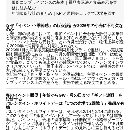
販促コンプライアンスの基本｜景品表示法と食品表示を実
務に組み込む
年間販促設計のまとめ｜KPIと運用チェックで現場を回す
なぜ「イベント×季節感」の販促設計が2026年の小売に不可欠な
のか
小売・卸の現場において、季節イベントに合わせた販促は客単価
と来店動機の両方を同時に引き上げられる数少ない手段だ。しか
し「イベントだから売れる」という発想だけでは、物価上昇が続
く2026年の消費環境に対応しきれない。
2026年1月の商業販売額は前年同月比プラスで推移し、小売販売
額も回復基調にある一方、同月の消費者物価指数（CPI）は総合
で前年同月比プラスを記録している。菓子類やチョコレートを含
む食品カテゴリでも値上がりが確認されており、バレンタインや
クリスマスといった「菓子主役」のイベントでは、値頃感の作り
方が以前よりも重要になっている。
本記事では「春・夏・秋・冬」の季節別に、主要イベントの販促
テーマ・仕入れ逆算スケジュール・売場レイアウトの考え方・コ
ンプライアンス上の注意点を、実務で使える粒度でまとめる。
春のイベント販促｜年始からGW・母の日まで「ギフト連戦」を
設計する
バレンタイン・ホワイトデーは「1つの売場で2回戦う」発想が有
効
バレンタインとホワイトデーは、それぞれ2/14と3/14に訪れる。
この2つを別々の販促イベントとして一から立ち上げるのは非効
率だ。ポイントは、売場の基本構造（什器配置・価格帯ゾーニン
グ・ラッピング導線）をバレンタイン仕様で作り込み、2/15以降
は「お返しギフト（ホワイトデー）」の見出しに差し替えるだけ