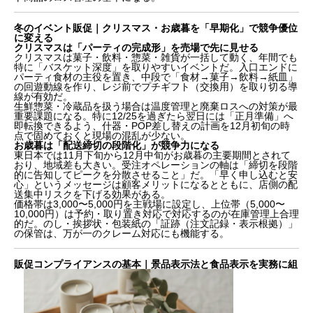
販促コンプライアンスの基本｜景品表示法と食品表示
を実務に組み込む
冬のイベント販促｜クリスマス・お歳暮を「早期化」で競争優位
年間販促設計のまとめ｜KPIと運用チェックで現場を
に変える
回す
クリスマスは「パーティの完成形」を売場で先に見せる
クリスマスは菓子・飲料・惣菜・雑貨が一括して動く、年間でも
特に「バスケット深度」を取りやすいイベントだ。入口エンドに
パーティ食材の主役を置き、中段で「食材→菓子→飲料→紙皿」
の回遊動線を作り、レジ前でプチギフト（交換用）を取り切る導
線が有効だ。
生鮮惣菜・冷蔵品を扱う場合は温度管理と廃棄ロスへの対策が最
重要課題になる。特に12/25を過ぎたら翌日には「正月準備」へ
即転換できるよう、什器・POP差し替えの計画を12月初旬の時
点で固めておくと現場の混乱が少ない。
お歳暮は「配送締切の段階化」が競争力になる
東日本では11月下旬から12月中旬がお歳暮の主要期間とされて
おり、地域差も大きい。受注オペレーションの軸は「締切を段階
的に告知してピークを分散させること」だ。「早く申し込むと安
心」というメッセージは顧客メリットになるとともに、店側の配
送集中リスクを下げる効果がある。
価格帯は3,000〜5,000円を主戦場に設定し、上位帯（5,000〜
10,000円）は予約・取り置き対応で対応するのが在庫管理上合理
的だ。のし・挨拶状・包装紙の「証跡（注文記録・表示根拠）」
の保管は、万が一のクレーム対応にも機能する。
販促コンプライアンスの基本｜景品表示法と食品表示を実務に組