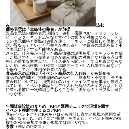
み
込む
価格表示は「全媒体の整合」が前提
景品表示法の価格表示規制は、値札・店頭POP・チラシ・テレ
ビ・インターネット広告などすべての媒体が対象になる。「チラ
シの表示価格と実際の値札が違う」「ネットに掲載した価格と店
頭が異なる」といった不整合が生じると、消費者の誤認を招く不
当表示に該当する可能性がある。
さらに、仕入先から誤った商品情報の説明を受けてチラシを作成
した場合でも、小売業者自身が表示規制の対象となり得る点は実
務上の重要な留意点だ。「仕入先から聞いた」では免責にならな
いため、表示根拠（仕様書・試験データ・仕入れ単価記録など）
を保存しておく運用が必要になる。
食品表示の点検は「イベント商品の仕入れ時」から始める
食品の消費期限・賞味期限の表示や、「無添加・不使用」等の訴
求表現については、消費者庁のガイドラインで留意事項が整理さ
れている。イベント商品として仕入れた商品の表示内容は、店頭
に並べる前に一次確認しておくことが、後からのトラブル回避に
つながる。
年間販促設計のまとめ｜KPIと運用チェックで現場を回す
イベント横断で使えるコアKPI
季節イベントごとにKPIをゼロから設計し直すと現場の運用負荷
が高くなる。以下の「コア7指標」を固定し、イベント固有の指
標を2〜3個追加する形が現場では回しやすい。
客数
（来店の絶対量）