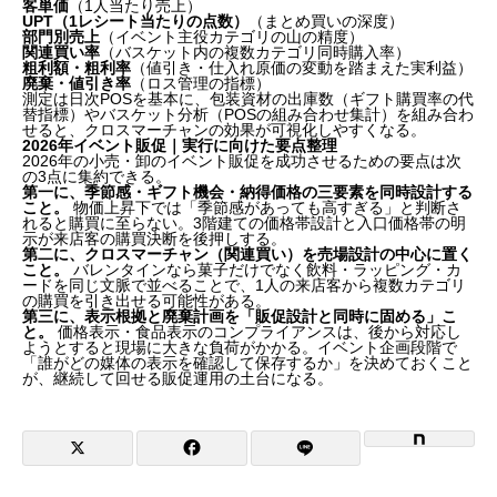
客単価
（1人当たり売上）
UPT（1レシート当たりの点数）
（まとめ買いの深度）
部門別売上
（イベント主役カテゴリの山の精度）
関連買い率
（バスケット内の複数カテゴリ同時購入率）
粗利額・粗利率
（値引き・仕入れ原価の変動を踏まえた実利益）
廃棄・値引き率
（ロス管理の指標）
測定は日次POSを基本に、包装資材の出庫数（ギフト購買率の代
替指標）やバスケット分析（POSの組み合わせ集計）を組み合わ
せると、クロスマーチャンの効果が可視化しやすくなる。
2026年イベント販促｜実行に向けた要点整理
2026年の小売・卸のイベント販促を成功させるための要点は次
の3点に集約できる。
第一に、季節感・ギフト機会・納得価格の三要素を同時設計する
こと。
物価上昇下では「季節感があっても高すぎる」と判断さ
れると購買に至らない。3階建ての価格帯設計と入口価格帯の明
示が来店客の購買決断を後押しする。
第二に、クロスマーチャン（関連買い）を売場設計の中心に置く
こと。
バレンタインなら菓子だけでなく飲料・ラッピング・カ
ードを同じ文脈で並べることで、1人の来店客から複数カテゴリ
の購買を引き出せる可能性がある。
第三に、表示根拠と廃棄計画を「販促設計と同時に固める」こ
と。
価格表示・食品表示のコンプライアンスは、後から対応し
ようとすると現場に大きな負荷がかかる。イベント企画段階で
「誰がどの媒体の表示を確認して保存するか」を決めておくこと
が、継続して回せる販促運用の土台になる。