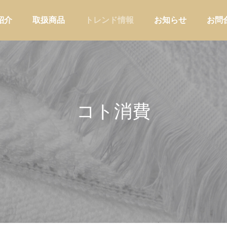
紹介
取扱商品
トレンド情報
お知らせ
お問
コト消費
アウトドア
家庭用品・日
ーの商品選定に使う判断軸15選
「なんとなく仕入れ」を卒業す
・小売・メーカー業態別の重みづ
バイヤーの意思決定を言語化す
価フレーム
ー実務
バイヤー実務