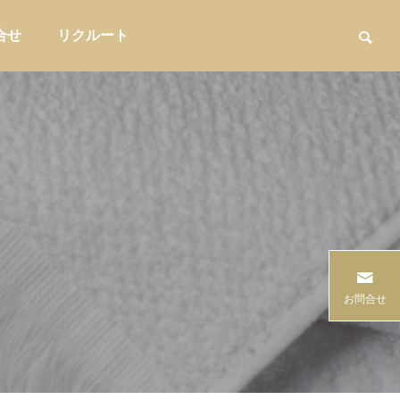
合せ
リクルート
用品
家具・インテリア収納

る――
「酸味が苦手」を物販の入口にする｜
仕入れ失敗
お問合せ
る方法
未導入カフェのための抽出器具提案術
｜実務で使
販促・店舗運営
バイヤー実