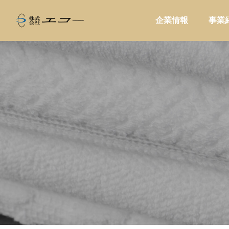
企業情報
事業
ALL
家庭用品

ー器具の提
コーヒーショップが自店の定番ブレン
バイヤ
ドに合わせて器具を選ぶ方法
｜EC
けと評
販促・店舗運営
バイヤ
家電製品
業務用品