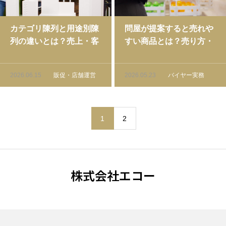
カテゴリ陳列と用途別陳
問屋が提案すると売れや
列の違いとは？売上・客
すい商品とは？売り方・
単価を上げる棚づくり戦
業種別の条件と実践ガイ
略ガイド
ド
2026.06.15
販促・店舗運営
2026.05.23
バイヤー実務
1
2
株式会社エコー