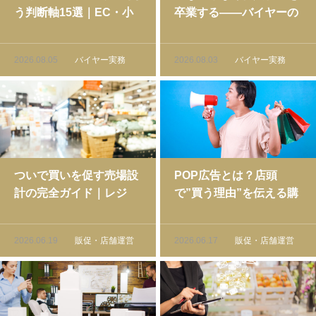
う判断軸15選｜EC・小
卒業する――バイヤーの
売・メーカー業態別の重
意思決定を言語化する方
みづけと評価フレーム
法
2026.08.05
バイヤー実務
2026.08.03
バイヤー実務
ついで買いを促す売場設
POP広告とは？店頭
計の完全ガイド｜レジ
で”買う理由”を伝える購
前・動線・関連陳列の実
買時点広告の基本と実践
践手法
2026.06.19
販促・店舗運営
2026.06.17
販促・店舗運営