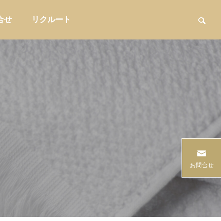
合せ
リクルート
用品
家具・インテリア収納

15選
ハンドドリップ初心者に高価格帯器具
初めて温浴
お問合せ
重みづ
を勧めてはいけない理由｜カフェ物販
ら、最初に
で失敗しない導入戦略
販促・店舗運営
販促・店舗