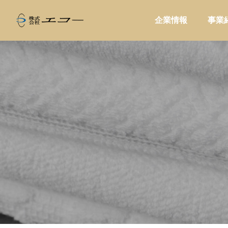
企業情報
事業
ALL
家庭用品

い。温浴施
商品を卸すだけで終わらない提案型営
コーヒ
と売店づく
業とは?小売店に喜ばれる進め方を解
ドに合
説
問屋提案
販促・
家電製品
業務用品