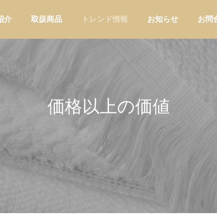
紹介
取扱商品
トレンド情報
お知らせ
お問
価格以上の価値
アウトドア
家庭用品・日
ーショップが自店の定番ブレン
バイヤーの商品選定に使う判断軸
わせて器具を選ぶ方法
｜EC・小売・メーカー業態別の
けと評価フレーム
店舗運営
バイヤー実務