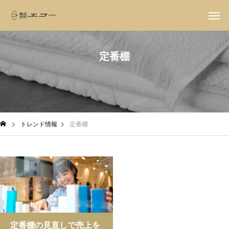
定番棚
トレンド情報
定番棚
定番棚の見直しで売上を