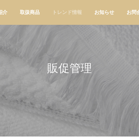
紹介
取扱商品
トレンド情報
お知らせ
お問
販促管理
アウトドア
家庭用品・日
ドリップ初心者に高価格帯器具
初めて温浴施設の物販を強化す
てはいけない理由｜カフェ物販
ら、最初に持つべき商品とは
しない導入戦略
店舗運営
販促・店舗運営