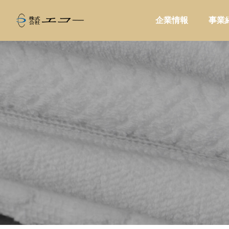
企業情報
事業
ALL
家庭用品

定番ブレン
小売店が問屋に求めるものとは?商品
ハンド
法
供給・情報提供・販促支援で変わる新
を勧め
しい役割
で失敗
問屋提案
販促・
家電製品
業務用品