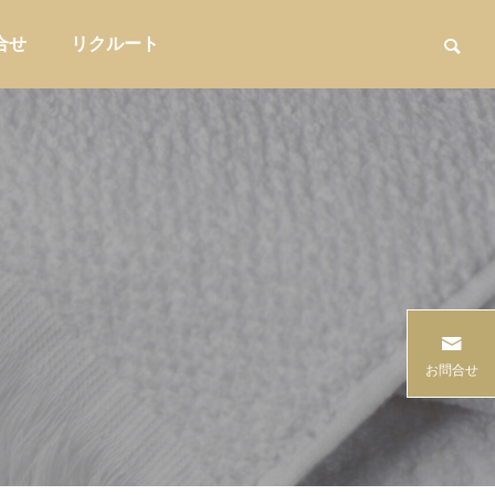
合せ
リクルート
用品
家具・インテリア収納

るな
入館料だけではもったいない。温浴施
商品を卸す
お問合せ
設が物販を強化すべき理由と売店づく
業とは?小
り
説
販促・店舗運営
問屋提案