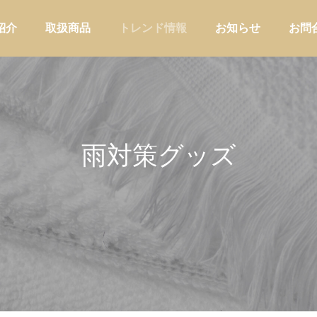
紹介
取扱商品
トレンド情報
お知らせ
お問
雨対策グッズ
アウトドア
家庭用品・日
リップ初心者に高価格帯器具
初めて温浴施設の物販を強化する
はいけない理由｜カフェ物販
ら、最初に持つべき商品とは
ない導入戦略
舗運営
販促・店舗運営