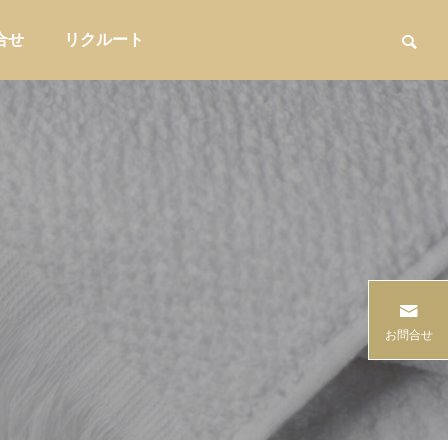
合せ
リクルート
用品
家具・インテリア収納

な
入館料だけではもったいない。温浴施
商品を卸すだ
お問合せ
設が物販を強化すべき理由と売店づく
業とは?小売
り
説
販促・店舗運営
問屋提案