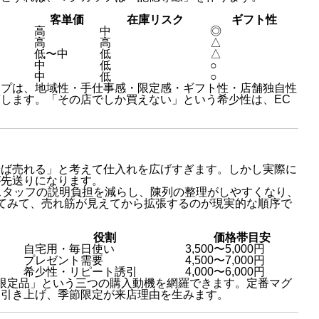
客単価
在庫リスク
ギフト性
高
中
◎
高
高
△
低〜中
低
△
中
低
○
中
低
○
ップは、地域性・手仕事感・限定感・ギフト性・店舗独自性
します。「その店でしか買えない」という希少性は、EC
せば売れる」と考えて仕入れを広げすぎます。しかし実際に
が先送りになります。
スタッフの説明負担を減らし、陳列の整理がしやすくなり、
てみて、売れ筋が見えてから拡張するのが現実的な順序で
役割
価格帯目安
自宅用・毎日使い
3,500〜5,000円
プレゼント需要
4,500〜7,000円
希少性・リピート誘引
4,000〜6,000円
限定品」という三つの購入動機を網羅できます。定番マグ
を引き上げ、季節限定が来店理由を生みます。