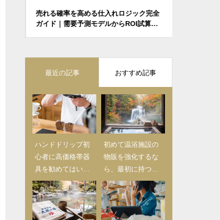
春
売れる確率を高める仕入れロジック完全
ECサイト
ド
ガイド｜需要予測モデルからROI試算ま
見極める方
で
ト付き
最近の記事
おすすめ記事
ハンドドリップ初
【2025年版】日用
初めて温浴施設の
心者に高価格帯器
品仕入れ完全ガイ
物販を強化するな
具を勧めてはいけ
ド｜初心者バイヤ
ら、最初に持つべ
ない理由｜カフェ
ーが押さえるべき
き商品とは
物販で失敗しない
チェックリストと
導入戦略
成功の秘訣