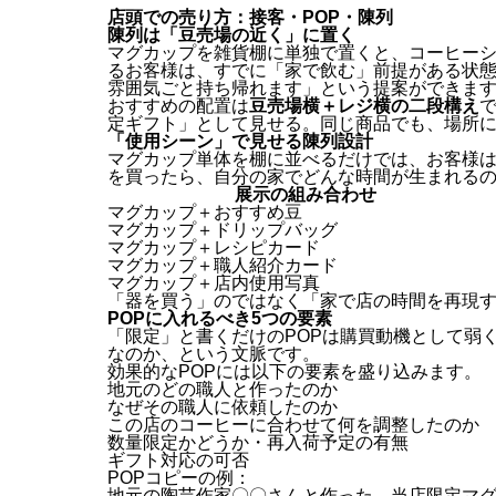
店頭での売り方：接客・POP・陳列
陳列は「豆売場の近く」に置く
マグカップを雑貨棚に単独で置くと、コーヒー
るお客様は、すでに「家で飲む」前提がある状
雰囲気ごと持ち帰れます」という提案ができま
おすすめの配置は
豆売場横＋レジ横の二段構え
定ギフト」として見せる。同じ商品でも、場所
「使用シーン」で見せる陳列設計
マグカップ単体を棚に並べるだけでは、お客様
を買ったら、自分の家でどんな時間が生まれる
展示の組み合わせ
マグカップ＋おすすめ豆
マグカップ＋ドリップバッグ
マグカップ＋レシピカード
マグカップ＋職人紹介カード
マグカップ＋店内使用写真
「器を買う」のではなく「家で店の時間を再現
POPに入れるべき5つの要素
「限定」と書くだけのPOPは購買動機として弱
なのか、という文脈です。
効果的なPOPには以下の要素を盛り込みます。
地元のどの職人と作ったのか
なぜその職人に依頼したのか
この店のコーヒーに合わせて何を調整したのか
数量限定かどうか・再入荷予定の有無
ギフト対応の可否
POPコピーの例：
地元の陶芸作家〇〇さんと作った、当店限定マ