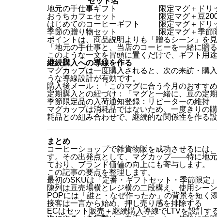
セット名
地元の手仕事ギフト
限定マグ＋ドリ
おうちカフェセット
限定マグ＋豆200
はじめてのコーヒーギフト
限定マグ＋ドリ
季節の贈り物セット
限定マグ＋季節
ポイントは、商品説明よりも「贈るシーン」を
「地元の手仕事と、当店のコーヒーを一緒に贈
このような一文を冒頭に置くだけで、ギフト用
継続購入への導線を作る
マグカップは一度購入されると、次の来訪・購入
うな導線設計が有効です。
購入後メール：「このマグに合う今月のおすす
定期購入との紐づけ：「マグと一緒に、豆の定
季節限定品の入荷通知登録：リピーターの維持
マグカップは消耗品ではないため、一度きりの
耗品との組み合わせで、継続的な関係性を作る
まとめ
コーヒーショップで雑貨物販を成功させるには、
す。その出発点として、マグカップ——特に地
ており、ブランド価値の向上にも寄与します。
この記事の要点を整理します。
最初のSKUは「定番・ギフトセット・季節限定
陳列は豆売場横とレジ横の二段構え、使用シー
POPには「誰と・なぜ作ったか」の背景を短く
接客は一言から始め、押し売り感を排除する
ECはセット販売＋継続購入導線でLTVを設計す