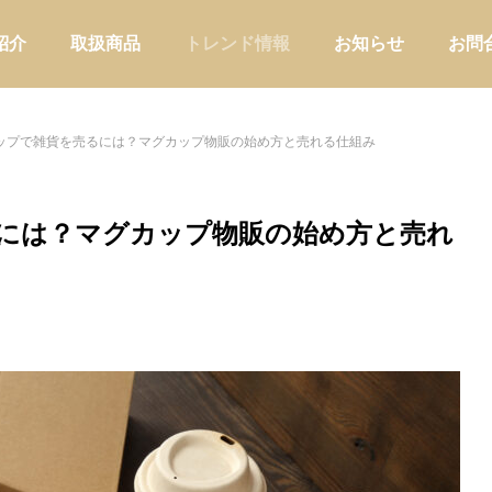
紹介
取扱商品
トレンド情報
お知らせ
お問
ップで雑貨を売るには？マグカップ物販の始め方と売れる仕組み
には？マグカップ物販の始め方と売れ
アウトドア
家庭用品・日
だけではもったいない。温浴施
商品を卸すだけで終わらない提
販を強化すべき理由と売店づく
業とは?小売店に喜ばれる進め
説
店舗運営
問屋提案