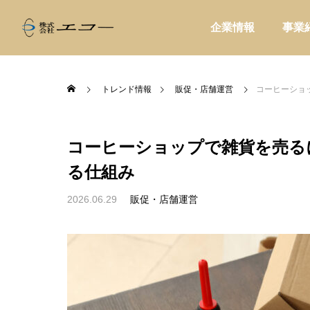
企業情報
事業
トレンド情報
販促・店舗運営
コーヒーショ
コーヒーショップで雑貨を売る
る仕組み
ALL
家庭用品

2026.06.29
販促・店舗運営
価格帯器具
初めて温浴施設の物販を強化するな
入館料
カフェ物販
ら、最初に持つべき商品とは
設が物
り
販促・店舗運営
販促・
家電製品
業務用品