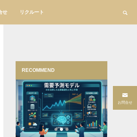
合せ
リクルート
RECOMMEND
用品
家具・インテリア収納

案型営
コーヒーショップが自店の定番ブレン
バイヤーの
お問合せ
方を解
ドに合わせて器具を選ぶ方法
｜EC・小
けと評価フ
販促・店舗運営
バイヤー実