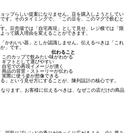
ショップらしい提案になりません。豆を購入しようとしてい
態です。そのタイミングで、「この豆を、このマグで飲むと
す。
です。豆売場では「自宅再現」として見せ、レジ横では「限
によって購入理由を変えることができます。
は「かわいい器」としか認識しません。伝えるべきは「これ
のか」です。
伝わること
このカップで飲みたい味がわかる
ギフトとして選びやすい
自宅での再現イメージが湧く
商品の背景・ストーリーが伝わる
実際に使う姿が想像できる
する」という見せ方にすることが、陳列設計の核心です。
くなります。お客様に伝えるべきは、なぜこの店だけの商品
グ。深煎りブレンドの香りがゆっくり広がるよう、少し厚み