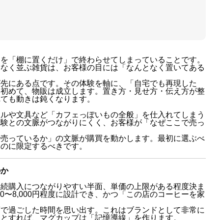
る
品を「棚に置くだけ」で終わらせてしまっていることです。
絡なく並ぶ雑貨は、お客様の目には「なんとなく置いてある
が先にある点です。その体験を軸に、「自宅でも再現した
て初めて、物販は成立します。置き方・見せ方・伝え方が整
れても動きは鈍くなります。
レルや文具など「カフェっぽいもの全般」を仕入れてしまう
体験との文脈がつながりにくく、お客様が「なぜここで売っ
で売っているか」の文脈が購買を動かします。最初に選ぶべ
ものに限定するべきです。
のか
継続購入につながりやすい半面、単価の上限がある程度決ま
0〜8,000円程度に設計でき、かつ「この店のコーヒーを家
店で過ごした時間を思い出す。これはブランドとして非常に
るとすれば、マグカップは「記憶導線」を作ります。