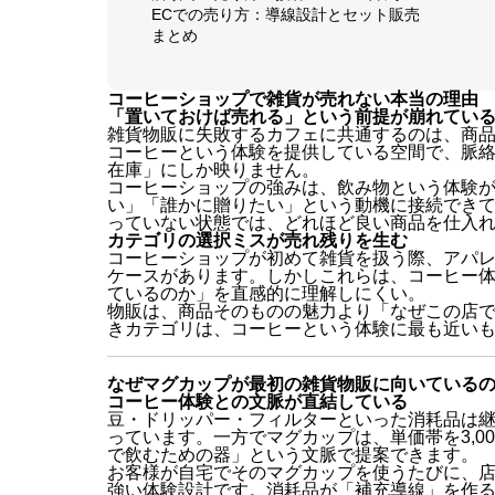
ECでの売り方：導線設計とセット販売
まとめ
コーヒーショップで雑貨が売れない本当の理由
「置いておけば売れる」という前提が崩れてい
雑貨物販に失敗するカフェに共通するのは、商
コーヒーという体験を提供している空間で、脈
在庫」にしか映りません。
コーヒーショップの強みは、飲み物という体験
い」「誰かに贈りたい」という動機に接続でき
っていない状態では、どれほど良い商品を仕入
カテゴリの選択ミスが売れ残りを生む
コーヒーショップが初めて雑貨を扱う際、アパ
ケースがあります。しかしこれらは、コーヒー
ているのか」を直感的に理解しにくい。
物販は、商品そのものの魅力より「なぜこの店
きカテゴリは、コーヒーという体験に最も近い
なぜマグカップが最初の雑貨物販に向いている
コーヒー体験との文脈が直結している
豆・ドリッパー・フィルターといった消耗品は
っています。一方でマグカップは、単価帯を3,00
で飲むための器」という文脈で提案できます。
お客様が自宅でそのマグカップを使うたびに、
強い体験設計です。消耗品が「補充導線」を作