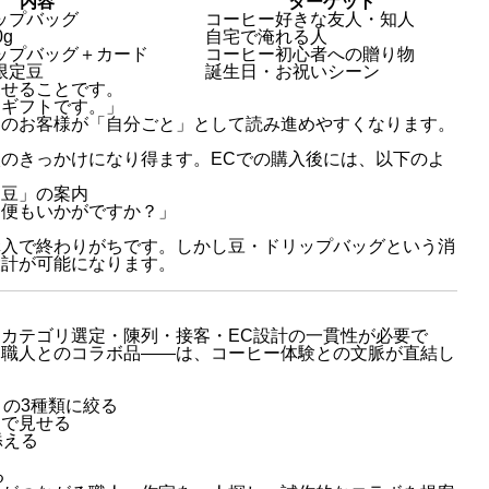
内容
ターゲット
ップバッグ
コーヒー好きな友人・知人
g
自宅で淹れる人
ップバッグ＋カード
コーヒー初心者への贈り物
限定豆
誕生日・お祝いシーン
見せることです。
るギフトです。」
途のお客様が「自分ごと」として読み進めやすくなります。
のきっかけになり得ます。ECでの購入後には、以下のよ
め豆」の案内
期便もいかがですか？」
購入で終わりがちです。しかし豆・ドリップバッグという消
設計が可能になります。
カテゴリ選定・陳列・接客・EC設計の一貫性が必要で
元職人とのコラボ品——は、コーヒー体験との文脈が直結し
」の3種類に絞る
ンで見せる
添える
る