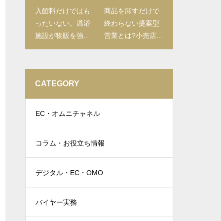
入館料だけではも
商品を卸すだけで
ったいない。温浴
終わらない提案型
施設が物販を強化
営業とは?小売店に
すべき理由と売店
喜ばれる進め方を
づくり
解説
CATEGORY
EC・オムニチャネル
コラム・お役立ち情報
デジタル・EC・OMO
バイヤー実務