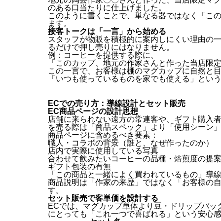
のある口当たりに仕上げました。
このように書くことで、単なる器ではなく「こ
ます。
接客トークは「一言」から始める
スタッフが物販を積極的に案内しにくい理由の
るだけで押し売りにはなりません。
例：コーヒーを提供する際に、
「このカップ、地元の作家さんと作った当店限
この一言で、お客様は棚のマグカップに自然と
「いつも使っているものを家でも使える」とい
ECでの売り方：導線設計とセット販売
EC商品ページの設計思想
店舗に来られない遠方の常連客や、ギフト購入者
を売る際は「商品スペック」より「使用シーン
商品ページに含めるべき要素：
職人・コラボの背景（誰と、なぜ作ったのか）
店内で実際に使用している写真
合わせて飲みたいコーヒーの品種・焙煎度の提
ギフト包装の有無
「この商品と一緒によく買われているもの」導
商品説明は「作家の来歴」ではなく「お客様の
す。
セット販売で客単価を設計する
ECでは、マグカップ単体より豆・ドリップバッ
にとっても「これ一つで喜ばれる」という安心