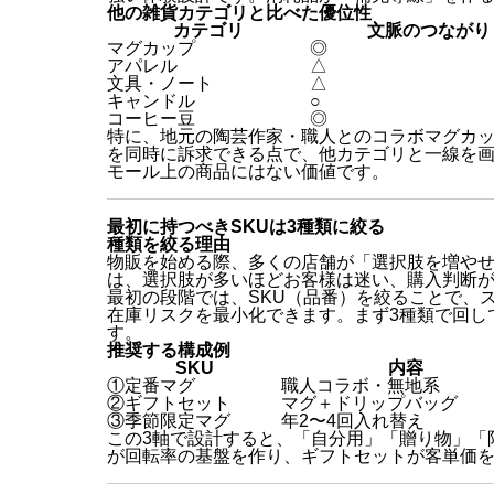
他の雑貨カテゴリと比べた優位性
カテゴリ
文脈のつながり
マグカップ
◎
アパレル
△
文具・ノート
△
キャンドル
○
コーヒー豆
◎
特に、地元の陶芸作家・職人とのコラボマグカ
を同時に訴求できる点で、他カテゴリと一線を画
モール上の商品にはない価値です。
最初に持つべきSKUは3種類に絞る
種類を絞る理由
物販を始める際、多くの店舗が「選択肢を増や
は、選択肢が多いほどお客様は迷い、購入判断
最初の段階では、SKU（品番）を絞ることで、
在庫リスクを最小化できます。まず3種類で回し
す。
推奨する構成例
SKU
内容
①定番マグ
職人コラボ・無地系
②ギフトセット
マグ＋ドリップバッグ
③季節限定マグ
年2〜4回入れ替え
この3軸で設計すると、「自分用」「贈り物」「
が回転率の基盤を作り、ギフトセットが客単価