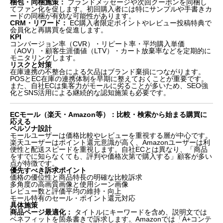
梱包・同梱施策：
ブランドメッセージや次回クーポンを同梱し
てファン化を促します。初回購入者には特にサンプルや手書きカ
ードの同梱が有効な可能性があります。
CRM・リワード：
EC購入者限定ポイントやレビュー投稿特典で
会員化と再購買を促進します。
KPI
コンバージョン率（CVR）・リピート率・平均購入単価
（AOV）・顧客生涯価値（LTV）・カート放棄率などを定期的に
モニタリングします。
リスクと対策
在庫連携の不整合による欠品はブランド棄損につながります。
POSとEC在庫の連携体制を早期に整えておくことが重要です。
また、自社ECは集客力がモールに劣ることが多いため、SEO強
化とSNS活用による継続的な認知施策も必要です。
ECモール（楽天・Amazon等）：比較・検索から始まる購買に
応える
ペルソナ設計
モールユーザーは価格比較やレビューを重視する層が中心です。
楽天ユーザーはポイント還元意識が高く、Amazonユーザーは利
便性と配送スピードを重視します。自社ECとは異なり、「商品
をすでに知らなくても、評判や価格次第で購入する」顧客が多い
点が特徴です。
優先すべき訴求ポイント
価格の優位性と商品特長の明確な比較訴求
多角度の高画質画像と使用シーン画像
レビュー数と評価平均の維持・向上
モール特有のセール・ポイント還元対応
具体施策
商品ページ最適化：
タイトルにキーワードを含め、説明文では
ベネフィットを箇条書きで訴求します。Amazonでは「A+コンテ