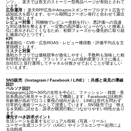
ンツ」、楽天では長文のストーリー型商品ページが有効とされて
います。
広告運用：
楽天RPP広告やAmazonスポンサープロダクト広告で
認知拡大を図ります。セール期間はクーポン発行と合わせて露出
を最大化します。
レビュー対策：
同梱物でレビュー依頼を行い、悪評価への迅速
な対応体制を整えます。一定数の高評価レビューがないと検索上
位に表示されにくくなるため、初期フェーズから優先的に取り組
む施策のひとつです。
KPI
検索順位・CVR・広告ROAS・レビュー獲得数・評価平均点を主
要指標とします。
リスクと対策
激戦カテゴリでは価格競争が激化しやすく、手数料も加味した粗
利管理が必須です。プラットフォームの規約変更リスクに備え、
自社ECと並行運用してチャネル分散させておくことが望ましい
といえます。
SNS販売（Instagram / Facebook / LINE）：共感と発見の導線
設計
ペルソナ設計
Instagramは20〜30代の女性を中心に、ファッション・雑貨・美
容系商品の発見チャネルとして機能します。Facebookは比較的
年齢層が高めで口コミ重視の傾向があり、LINEは世代を問わず
日常的な連絡ツールとして浸透しています。SNS販売では「映え
る＆気軽に試せる」訴求が購買行動につながりやすい特性があり
ます。
優先すべき訴求ポイント
生活シーンを提案するビジュアル投稿（写真・リール）
ユーザー生成コンテンツ（UGC）やインフルエンサー起用によ
る信頼感