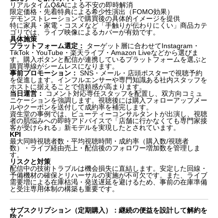
リアルタイムQ&Aによる不安の即時解消
まとめ：販路別の「顧客理解」が転用成功の鍵
限定価格・先着特典による希少性演出（FOMO効果）
デモンストレーションで購買後の具体的イメージを提供
特に家具・家電・コスメなど「手触りが伝わりにくい」商品カテ
ゴリでは、ライブ映像によるカバーが有効です。
具体施策
プラットフォーム選定：
ターゲット層に合わせてInstagram・
TikTok・YouTube・楽天ライブ・Amazon Liveなどから選びま
す。購入ボタンと配信が連携しているプラットフォームを選ぶと
購買導線がシームレスになります。
事前プロモーション：
SNS・メール・店頭ポスターで視聴予約
を促進します。インフルエンサーや専門知識ある社内スタッフを
ホストに据えることで信頼感が高まります。
当日運営：
コメント対応専任スタッフを配置し、双方向コミュ
ニケーションを強調します。視聴後には購入フォローアップメー
ルやクーポンを送付して成約率を補完します。
資生堂の事例では、ビューティーコンサルタントが出演し、視聴
者の肌悩みへの即時アドバイスで「店舗に行かなくても専門家接
客が受けられる」新モデルを実現したとされています。
KPI
最大同時視聴者数・平均視聴時間・成約率（購入数/視聴者
数）・ライブ経由売上・配信後のフォロワー増加数を管理しま
す。
リスクと対策
配信中の技術トラブルは機会損失に直結します。安定した回線・
予備機材の確保とリハーサルの実施が不可欠です。また、ライブ
需要増による在庫枯渇・発送遅延を避けるため、事前の在庫準備
と受注専用体制の構築も重要です。
サブスクリプション（定期購入）：継続の便益を設計して解約を
防ぐ