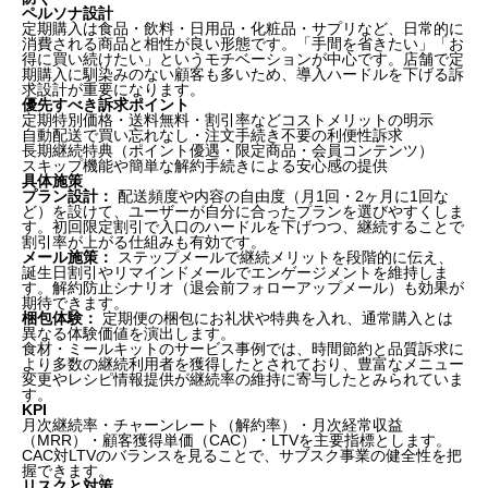
ペルソナ設計
定期購入は食品・飲料・日用品・化粧品・サプリなど、日常的に
消費される商品と相性が良い形態です。「手間を省きたい」「お
得に買い続けたい」というモチベーションが中心です。店舗で定
期購入に馴染みのない顧客も多いため、導入ハードルを下げる訴
求設計が重要になります。
優先すべき訴求ポイント
定期特別価格・送料無料・割引率などコストメリットの明示
自動配送で買い忘れなし・注文手続き不要の利便性訴求
長期継続特典（ポイント優遇・限定商品・会員コンテンツ）
スキップ機能や簡単な解約手続きによる安心感の提供
具体施策
プラン設計：
配送頻度や内容の自由度（月1回・2ヶ月に1回な
ど）を設けて、ユーザーが自分に合ったプランを選びやすくしま
す。初回限定割引で入口のハードルを下げつつ、継続することで
割引率が上がる仕組みも有効です。
メール施策：
ステップメールで継続メリットを段階的に伝え、
誕生日割引やリマインドメールでエンゲージメントを維持しま
す。解約防止シナリオ（退会前フォローアップメール）も効果が
期待できます。
梱包体験：
定期便の梱包にお礼状や特典を入れ、通常購入とは
異なる体験価値を演出します。
食材・ミールキットのサービス事例では、時間節約と品質訴求に
より多数の継続利用者を獲得したとされており、豊富なメニュー
変更やレシピ情報提供が継続率の維持に寄与したとみられていま
す。
KPI
月次継続率・チャーンレート（解約率）・月次経常収益
（MRR）・顧客獲得単価（CAC）・LTVを主要指標とします。
CAC対LTVのバランスを見ることで、サブスク事業の健全性を把
握できます。
リスクと対策