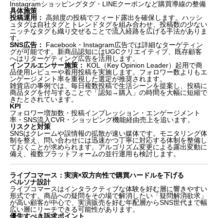
Instagramショッピングタグ・LINEクーポンなど購買導線の整備
具体施策
投稿運用：
高頻度の投稿でフィード露出を確保します。ハッシ
ュタグは自社タグとトレンドタグを組み合わせ、投稿数の少ない
ニッチなタグも織り交ぜることで流入経路を広げる手法がありま
す。
SNS広告：
Facebook・Instagram広告では詳細なターゲティン
グが可能です。新商品認知にはUGCクリエイティブ、既存顧客
へはリターゲティング広告を活用します。
インフルエンサー施策：
KOL（Key Opinion Leader）起用で商
品使用レビューや着用投稿を実施します。フォロワー数よりもエ
はじめに：「売れる店舗商品」がECで売れるとは限
ンゲージメント率を重視した選定が推奨されます。
雑貨店の事例では、毎日複数投稿で生活シーンを提案し、投稿に
らない理由
商品タグを付与することで「認知→購入」の時間を大幅に短縮で
最初の一手：店舗データを分析して「誰に売るか」を
きたとされています。
KPI
決める
フォロワー増加数・投稿インプレッション・エンゲージメント
自社ECサイト：ブランドファンを育てる「世界観の
率・SNS流入CVR・ショッピング機能経由売上を追います。
場」
リスクと対策
SNSはクレームや誤情報の拡散が速い媒体です。モニタリング体
ECモール（楽天・Amazon等）：比較・検索から始ま
制を整え、問い合わせには迅速かつ丁寧に対応する体制を整備し
る購買に応える
ておくことが求められます。アルゴリズム変更による露出変動に
SNS販売（Instagram / Facebook / LINE）：共感と発
備え、複数プラットフォームの並行運用も検討します。
見の導線設計
ライブコマース：実演×双方向性で購買ハードルを下
ライブコマース：実演×双方向性で購買ハードルを下げる
げる
ペルソナ設計
ライブコマースはインタラクティブな体験を好む層に響きやすい
サブスクリプション（定期購入）：継続の便益を設計
形式です。商品への疑問をその場で解消したい「疑問解消欲求」
して解約を防ぐ
が高い顧客が中心で、実演販売を好む年配層からSNS世代まで幅
販路別まとめ：チャネルの特性と施策の全体像
広い層にリーチできる可能性があります。
優先すべき訴求ポイント
短中長期ロードマップの考え方