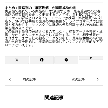
まとめ：販路別の「顧客理解」が転用成功の鍵
実店舗で売れている商品をECに展開する際、最も重要なのは各
販路の顧客特性を正しく把握することです。自社ECではブラン
ドファンの育成とLTV向上を、モールでは検索・比較購買への対
応を、SNSでは共感と発見の導線整備を、ライブコマースでは実
演と双方向性を、サブスクでは継続の便益設計をそれぞれ軸に施
策を組み立てます。
どの販路も単独で完結させるのではなく、顧客データを共有・連
携しながらオムニチャネルとして設計することで、相乗効果が生
まれます。まず自社の顧客データを分析し、最も親和性の高い販
路から施策を開始し、段階的に拡張していくことが現実的なアプ
ローチといえます。
前の記事
次の記事
関連記事