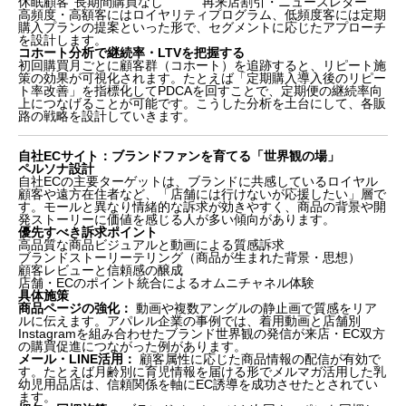
休眠顧客
長期間購買なし
再来店割引・ニュースレター
高頻度・高額客にはロイヤリティプログラム、低頻度客には定期
購入プランの提案といった形で、セグメントに応じたアプローチ
を設計します。
コホート分析で継続率・LTVを把握する
初回購買月ごとに顧客群（コホート）を追跡すると、リピート施
策の効果が可視化されます。たとえば「定期購入導入後のリピー
ト率改善」を指標化してPDCAを回すことで、定期便の継続率向
上につなげることが可能です。こうした分析を土台にして、各販
路の戦略を設計していきます。
自社ECサイト：ブランドファンを育てる「世界観の場」
ペルソナ設計
自社ECの主要ターゲットは、ブランドに共感しているロイヤル
顧客や遠方在住者など、「店舗には行けないが応援したい」層で
す。モールと異なり情緒的な訴求が効きやすく、商品の背景や開
発ストーリーに価値を感じる人が多い傾向があります。
優先すべき訴求ポイント
高品質な商品ビジュアルと動画による質感訴求
ブランドストーリーテリング（商品が生まれた背景・思想）
顧客レビューと信頼感の醸成
店舗・ECのポイント統合によるオムニチャネル体験
具体施策
商品ページの強化：
動画や複数アングルの静止画で質感をリア
ルに伝えます。アパレル企業の事例では、着用動画と店舗別
Instagramを組み合わせたブランド世界観の発信が来店・EC双方
の購買促進につながった例があります。
メール・LINE活用：
顧客属性に応じた商品情報の配信が有効で
す。たとえば月齢別に育児情報を届ける形でメルマガ活用した乳
幼児用品店は、信頼関係を軸にEC誘導を成功させたとされてい
ます。