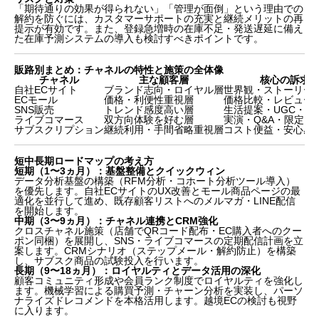
「期待通りの効果が得られない」「管理が面倒」という理由での
解約を防ぐには、カスタマーサポートの充実と継続メリットの再
提示が有効です。また、登録急増時の在庫不足・発送遅延に備え
た在庫予測システムの導入も検討すべきポイントです。
販路別まとめ：チャネルの特性と施策の全体像
チャネル
主な顧客層
核心の訴求
自社ECサイト
ブランド志向・ロイヤル層
世界観・ストーリー
ECモール
価格・利便性重視層
価格比較・レビュー
SNS販売
トレンド感度高い層
生活提案・UGC・タ
ライブコマース
双方向体験を好む層
実演・Q&A・限定オ
サブスクリプション
継続利用・手間省略重視層
コスト便益・安心感
短中長期ロードマップの考え方
短期（1〜3ヵ月）：基盤整備とクイックウィン
データ分析基盤の構築（RFM分析・コホート分析ツール導入）
を優先します。自社ECサイトのUX改善とモール商品ページの最
適化を並行して進め、既存顧客リストへのメルマガ・LINE配信
を開始します。
中期（3〜9ヵ月）：チャネル連携とCRM強化
クロスチャネル施策（店舗でQRコード配布・EC購入者へのクー
ポン同梱）を展開し、SNS・ライブコマースの定期配信計画を立
案します。CRMシナリオ（ステップメール・解約防止）を構築
し、サブスク商品の試験投入を行います。
長期（9〜18ヵ月）：ロイヤルティとデータ活用の深化
顧客コミュニティ形成や会員ランク制度でロイヤルティを強化し
ます。機械学習による購買予測・チャーン分析を実装し、パーソ
ナライズドレコメンドを本格活用します。越境ECの検討も視野
に入ります。