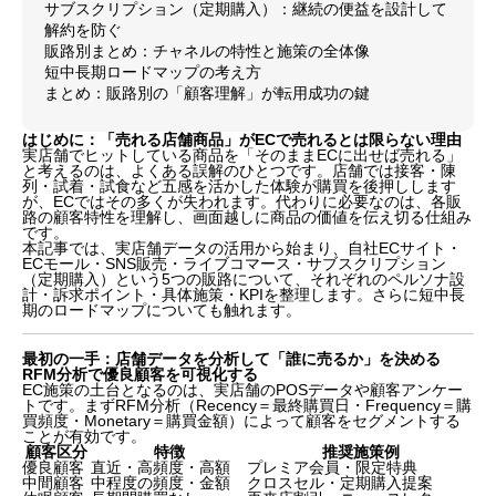
サブスクリプション（定期購入）：継続の便益を設計して
解約を防ぐ
販路別まとめ：チャネルの特性と施策の全体像
短中長期ロードマップの考え方
まとめ：販路別の「顧客理解」が転用成功の鍵
はじめに：「売れる店舗商品」がECで売れるとは限らない理由
実店舗でヒットしている商品を「そのままECに出せば売れる」
と考えるのは、よくある誤解のひとつです。店舗では接客・陳
列・試着・試食など五感を活かした体験が購買を後押しします
が、ECではその多くが失われます。代わりに必要なのは、各販
路の顧客特性を理解し、画面越しに商品の価値を伝え切る仕組み
です。
本記事では、実店舗データの活用から始まり、自社ECサイト・
ECモール・SNS販売・ライブコマース・サブスクリプション
（定期購入）という5つの販路について、それぞれのペルソナ設
計・訴求ポイント・具体施策・KPIを整理します。さらに短中長
期のロードマップについても触れます。
最初の一手：店舗データを分析して「誰に売るか」を決める
RFM分析で優良顧客を可視化する
EC施策の土台となるのは、実店舗のPOSデータや顧客アンケー
トです。まずRFM分析（Recency＝最終購買日・Frequency＝購
買頻度・Monetary＝購買金額）によって顧客をセグメントする
ことが有効です。
顧客区分
特徴
推奨施策例
優良顧客
直近・高頻度・高額
プレミア会員・限定特典
中間顧客
中程度の頻度・金額
クロスセル・定期購入提案