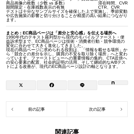
商品画像の枚数（少数 vs 多数）
滞在時間、CVR
期間限定・在庫残数表示の有無
CTR、CVR
テストは十分なサンプルサイズを確保した上で実施し、季節変動
や広告施策の影響と切り分けることが精度の高い結果につながり
ます。
まとめ：EC商品ページは「差分と安心感」を伝える場所へ
1990年代のテキスト羅列型から現代のモバイルファースト・便
益訴求型まで、EC商品ページは技術・消費者行動・競争環境の
変化に合わせて大きく進化してきました。
現在の商品ページに求められる役割は、「情報を載せる場所」か
ら「競合との差分を示し、購買の不安を取り除く場所」へと変わ
っています。ファーストビューへの重要情報の集約、CTA近傍へ
の安心要素の配置、社会的証明の活用、そして継続的なA/Bテス
トによる改善が、現代のEC商品ページ設計の軸となります。
前の記事
次の記事
関連記事