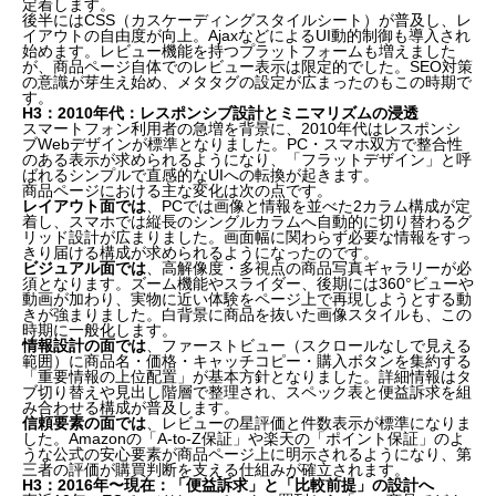
定着します。
後半にはCSS（カスケーディングスタイルシート）が普及し、レ
イアウトの自由度が向上。AjaxなどによるUI動的制御も導入され
始めます。レビュー機能を持つプラットフォームも増えました
が、商品ページ自体でのレビュー表示は限定的でした。SEO対策
の意識が芽生え始め、メタタグの設定が広まったのもこの時期で
す。
H3：2010年代：レスポンシブ設計とミニマリズムの浸透
スマートフォン利用者の急増を背景に、2010年代はレスポンシ
ブWebデザインが標準となりました。PC・スマホ双方で整合性
のある表示が求められるようになり、「フラットデザイン」と呼
ばれるシンプルで直感的なUIへの転換が起きます。
商品ページにおける主な変化は次の点です。
レイアウト面では
、PCでは画像と情報を並べた2カラム構成が定
着し、スマホでは縦長のシングルカラムへ自動的に切り替わるグ
リッド設計が広まりました。画面幅に関わらず必要な情報をすっ
きり届ける構成が求められるようになったのです。
ビジュアル面では
、高解像度・多視点の商品写真ギャラリーが必
須となります。ズーム機能やスライダー、後期には360°ビューや
動画が加わり、実物に近い体験をページ上で再現しようとする動
きが強まりました。白背景に商品を抜いた画像スタイルも、この
時期に一般化します。
情報設計の面では
、ファーストビュー（スクロールなしで見える
範囲）に商品名・価格・キャッチコピー・購入ボタンを集約する
「重要情報の上位配置」が基本方針となりました。詳細情報はタ
ブ切り替えや見出し階層で整理され、スペック表と便益訴求を組
み合わせる構成が普及します。
信頼要素の面では
、レビューの星評価と件数表示が標準になりま
した。Amazonの「A-to-Z保証」や楽天の「ポイント保証」のよ
うな公式の安心要素が商品ページ上に明示されるようになり、第
三者の評価が購買判断を支える仕組みが確立されます。
H3：2016年〜現在：「便益訴求」と「比較前提」の設計へ