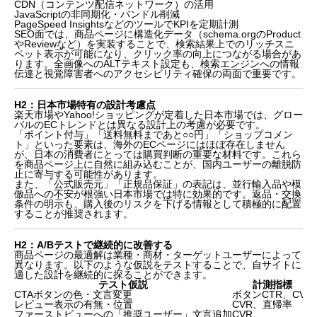
CDN（コンテンツ配信ネットワーク）の活用
JavaScriptの非同期化・バンドル削減
PageSpeed InsightsなどのツールでKPIを定期計測
SEO面では、商品ページに構造化データ（schema.orgのProduct
やReviewなど）を実装することで、検索結果上でのリッチスニ
ペット表示が可能になり、クリック率の向上につながる場合があ
ります。全画像へのALTテキスト設定も、検索エンジンへの情報
伝達と視覚障害者へのアクセシビリティ確保の両面で重要です。
H2：日本市場特有の設計考慮点
楽天市場やYahoo!ショッピングが定着した日本市場では、グロー
バルのECトレンドとは異なる設計上の考慮が必要です。
「ポイント付与」「送料無料まであと○○円」「ショップコメン
ト」といった要素は、海外のECページにはほぼ存在しません
が、日本の消費者にとっては購買判断の重要な材料です。これら
を商品ページ上に自然に組み込むことが、国内ユーザーの離脱防
止に寄与する可能性があります。
また、「公式販売元」「正規品保証」の表記は、並行輸入品や模
倣品への不安が根強い日本市場では特に効果的です。返品・交換
条件の明示も、購入後のリスクを下げる情報として積極的に配置
することが推奨されます。
H2：A/Bテストで継続的に改善する
商品ページの最適解は業種・商材・ターゲットユーザーによって
異なります。以下のような仮説をテストすることで、自サイトに
適した設計を継続的に探ることができます。
テスト仮説
計測指標
CTAボタンの色・文言変更
ボタンCTR、CVR
レビュー表示の有無・位置
CVR、直帰率
ファーストビューへの「推奨ユーザー」文言追加
CVR