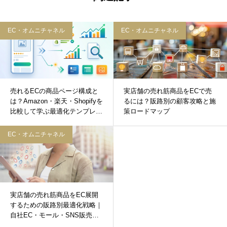
EC・オムニチャネル
EC・オムニチャネル
売れるECの商品ページ構成と
実店舗の売れ筋商品をECで売
は？Amazon・楽天・Shopifyを
るには？販路別の顧客攻略と施
比較して学ぶ最適化テンプレー
策ロードマップ
ト
EC・オムニチャネル
実店舗の売れ筋商品をEC展開
するための販路別最適化戦略｜
自社EC・モール・SNS販売の
使い分けと成功ロードマップ