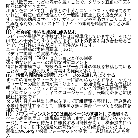
「公式販売元」などの表示を置くことで、クリック直前の不安を
即座に解消できます。
ボタン色については、背景との十分なコントラストが確保できて
なぜ今、EC商品ページの設計を見直す必要があるの
いれば、特定の色が優位という一般論は慎重に扱う必要がありま
す。実際の効果はサイトのデザイントーンや商品カテゴリによっ
か
て異なるため、A/Bテストで自サイトの傾向を確認することが重
H2：年代別に見るEC商品ページの変遷
要です。
H2：現代のEC商品ページに求められる設計原則
H3：社会的証明を効果的に組み込む
レビューの星評価と件数は現在ほぼ標準化していますが、それだ
H2：日本市場特有の設計考慮点
けでは不十分になりつつあります。以下の要素を組み合わせるこ
H2：A/Bテストで継続的に改善する
とで、信頼性の厚みが増す可能性があります。
まとめ：EC商品ページは「差分と安心感」を伝える
ユーザー投稿の実使用写真（UGC）
メディア掲載・受賞歴の表示
場所へ
よくある質問（FAQ）セクションとその回答
否定的なレビューへの適切な対応コメント
特に日本市場では、複数のユーザーが共通の体験を投稿している
ことが、安心感の形成に寄与する傾向があります。
H3：情報を段階的に開示してページの見通しをよくする
すべての情報をファーストビューに詰め込もうとすると、かえっ
てユーザーの認知負荷が高まります。「必須情報→主要な便益説
明→詳細スペック→レビュー→FAQ」という段階的な情報開示
（プログレッシブ・ディスクロージャー）が、長時間滞在と離脱
防止に有効です。
タブ切り替えや見出し構成を使って詳細情報を整理し、読み進め
る動線を設計することで、情報量が多い商品ページでも視認性を
維持できます。
H3：パフォーマンスとSEOは商品ページの基盤として機能する
ページ表示速度は、離脱率に直結します。表示に時間がかかるペ
ージはユーザーが待たずに離脱する可能性が高く、機会損失につ
ながります。以下の最適化は商品ページの前提条件といえます。
画像はWebPなど軽量フォーマットで提供し、遅延読み込みを導
入