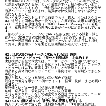
直近10年のECページは、スペックの羅列から「この商品でどん
な課題が解決できるか」という便益訴求へと軸が移っています。
「こんな人におすすめ」「他社製品との比較表」といった要素が
商品ページ上に盛り込まれ、消費者が比較検討しやすい設計が主
流になりました。
モバイルファーストはすでに前提であり、購入ボタンはスクロー
ルに追従する固定表示が一般的です。在庫残数の表示や期間限定
バナーによる希少性演出（FOMO：Fear Of Missing Out）も広
まり、意思決定を促す心理的な工夫がページに組み込まれていま
す。
一部のプラットフォームではAR（拡張現実）による試着・試し
置きや、3Dモデルの閲覧機能が実装され始めています。また、
ユーザー投稿画像（UGC）を商品ページに組み込む手法も増え
ており、実使用シーンを通じた信頼構築が進んでいます。
H2：現代のEC商品ページに求められる設計原則
H3：ファーストビューに「差分と判断材料」を集約する
比較検討が前提の環境では、ユーザーがページを開いた瞬間に
「なぜこれを選ぶべきか」を伝えられるかが勝負です。ファース
トビューには以下の要素を盛り込むことが推奨されます。
商品名と具体的なキャッチコピー（誰向けか・何が解決できるか
を明示）
価格と購入ボタン（視認性の高い配色で強調）
競合との差分を示す3〜5個のポイント（軽量・抗菌・まとめ買い
割引など）
星評価・レビュー件数（信頼の量的根拠）
送料・返品条件・最短発送日などの安心要素
これらをスクロールなしで確認できる設計にすることで、ユーザ
ーが迷う前に「次のアクション」へ誘導できます。
H3：CTA（購入ボタン）近傍に安心要素を配置する
購入ボタンのすぐ近くに「送料無料条件」「30日間返品保証」