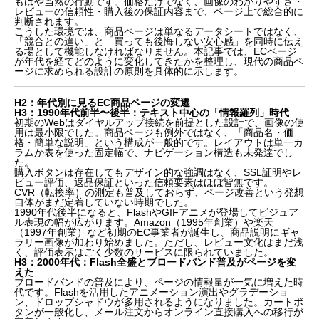
もはや当然の行動です。価格だけでなく、画像のわかりやすさ・
レビューの信頼性・購入後の保証内容まで、ページ上で総合的に
判断されます。
こうした環境では、商品ページは単なるデータシートではなく、
「競合との違い」と「買っても後悔しない安心感」を同時に伝え
る場として機能しなければなりません。本記事では、ECページ
が年代を経てどのように変化してきたかを整理し、現代の商品ペ
ージに求められる設計の原則を具体的に示します。
H2：年代別に見るEC商品ページの変遷
H3：1990年代前半〜後半：テキスト中心の「情報羅列」時代
初期のWebはダイヤルアップ接続を前提とした設計で、画像の使
用は最小限でした。商品ページも例外ではなく、「商品名・価
格・簡単な説明」という構成が一般的です。レイアウトは単一カ
ラムか表を使った固定幅で、ナビゲーション構造も未発達でし
た。
購入ボタンは存在してもデザイン的な強調はなく、SSL証明やレ
ビュー評価、返品保証といった信頼要素はほぼ皆無です。
CVR（転換率）の測定も普及しておらず、ページ改善という発想
自体がまだ定着していない時期でした。
1990年代後半になると、FlashやGIFアニメが登場してビジュア
ル表現の幅が広がります。Amazon（1995年創業）や楽天
（1997年創業）など初期のEC事業者が誕生し、商品説明にギャ
ラリー画像が加わり始めました。ただし、レビュー文化はまだ浅
く、評価表示はごく少数のサービスに限られていました。
H3：2000年代：Flash全盛とブロードバンド普及がページを変
えた
ブロードバンドの普及により、ページの情報量が一気に増えた時
代です。Flashを活用したアニメーション演出やグラデーショ
ン、ドロップシャドウが多用されるようになりました。カートボ
タンが一般化し、メール注文からオンライン直接購入への移行が