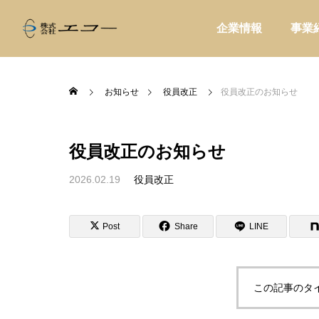
企業情報
事業
お知らせ
役員改正
役員改正のお知らせ
役員改正のお知らせ
ALL
家庭用品
2026.02.19
役員改正

判断軸15選
ハンドドリップ初心者に高価格帯器具
初めて
Post
Share
LINE
態別の重みづ
を勧めてはいけない理由｜カフェ物販
ら、最
で失敗しない導入戦略
この記事のタ
販促・店舗運営
販促・
家電製品
業務用品