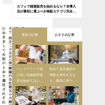
ら、
カフェで雑貨販売を始めるなら？未導入
LINE公
店が最初に選ぶべき物販カテゴリ完全ガ
忘れ」を防
イド
の消耗品売
最近の記事
おすすめ記事
ハンドドリップ初
【2025年版】日用
初めて温浴施設の
心者に高価格帯器
品仕入れ完全ガイ
物販を強化するな
具を勧めてはいけ
ド｜初心者バイヤ
ら、最初に持つべ
ない理由｜カフェ
ーが押さえるべき
き商品とは
物販で失敗しない
チェックリストと
導入戦略
成功の秘訣