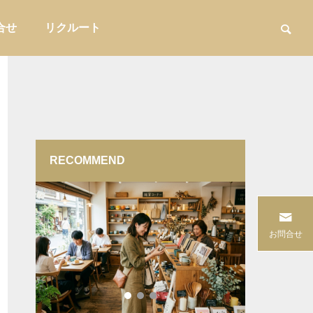
合せ
リクルート
RECOMMEND
用品
家具・インテリア収納

温浴施
商品を卸すだけで終わらない提案型営
コーヒーシ
お問合せ
店づく
業とは?小売店に喜ばれる進め方を解
ドに合わせ
説
問屋提案
販促・店舗