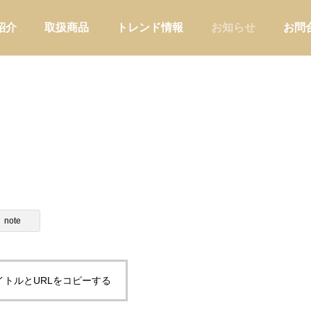
紹介
取扱商品
トレンド情報
お知らせ
お問
アウトドア
家庭用品・日
温浴施設の物販を強化するな
入館料だけではもったいない。
note
初に持つべき商品とは
設が物販を強化すべき理由と売
り
イトルとURLをコピーする
店舗運営
販促・店舗運営