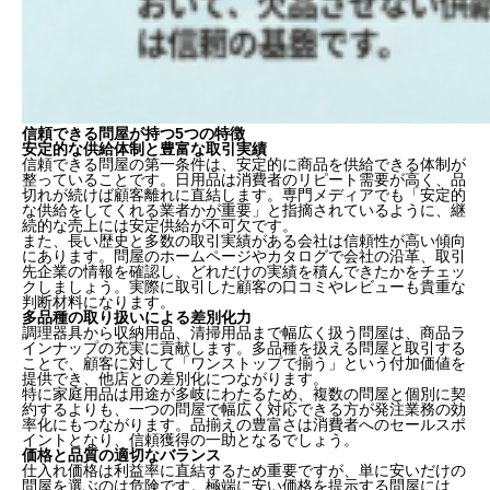
信頼できる問屋が持つ5つの特徴
安定的な供給体制と豊富な取引実績
信頼できる問屋の第一条件は、安定的に商品を供給できる体制が
整っていることです。日用品は消費者のリピート需要が高く、品
切れが続けば顧客離れに直結します。専門メディアでも「安定的
な供給をしてくれる業者かが重要」と指摘されているように、継
続的な売上には安定供給が不可欠です。
また、長い歴史と多数の取引実績がある会社は信頼性が高い傾向
にあります。問屋のホームページやカタログで会社の沿革、取引
先企業の情報を確認し、どれだけの実績を積んできたかをチェッ
クしましょう。実際に取引した顧客の口コミやレビューも貴重な
判断材料になります。
多品種の取り扱いによる差別化力
調理器具から収納用品、清掃用品まで幅広く扱う問屋は、商品ラ
インナップの充実に貢献します。多品種を扱える問屋と取引する
ことで、顧客に対して「ワンストップで揃う」という付加価値を
提供でき、他店との差別化につながります。
特に家庭用品は用途が多岐にわたるため、複数の問屋と個別に契
約するよりも、一つの問屋で幅広く対応できる方が発注業務の効
率化にもつながります。品揃えの豊富さは消費者へのセールスポ
イントとなり、信頼獲得の一助となるでしょう。
価格と品質の適切なバランス
仕入れ価格は利益率に直結するため重要ですが、単に安いだけの
問屋を選ぶのは危険です。極端に安い価格を提示する問屋には、