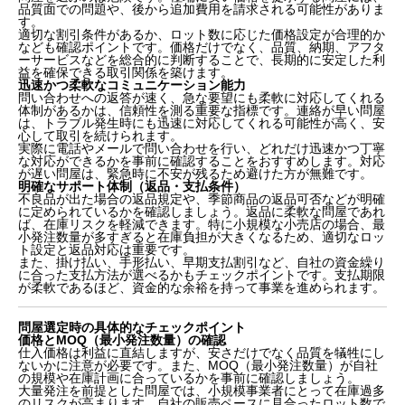
品質面での問題や、後から追加費用を請求される可能性がありま
す。
適切な割引条件があるか、ロット数に応じた価格設定が合理的か
なども確認ポイントです。価格だけでなく、品質、納期、アフタ
ーサービスなどを総合的に判断することで、長期的に安定した利
益を確保できる取引関係を築けます。
迅速かつ柔軟なコミュニケーション能力
問い合わせへの返答が速く、急な要望にも柔軟に対応してくれる
体制があるかは、信頼性を測る重要な指標です。連絡が早い問屋
は、トラブル発生時にも迅速に対応してくれる可能性が高く、安
心して取引を続けられます。
実際に電話やメールで問い合わせを行い、どれだけ迅速かつ丁寧
な対応ができるかを事前に確認することをおすすめします。対応
が遅い問屋は、緊急時に不安が残るため避けた方が無難です。
明確なサポート体制（返品・支払条件）
不良品が出た場合の返品規定や、季節商品の返品可否などが明確
に定められているかを確認しましょう。返品に柔軟な問屋であれ
ば、在庫リスクを軽減できます。特に小規模な小売店の場合、最
小発注数量が多すぎると在庫負担が大きくなるため、適切なロッ
ト設定と返品対応は重要です。
また、掛け払い、手形払い、早期支払割引など、自社の資金繰り
に合った支払方法が選べるかもチェックポイントです。支払期限
が柔軟であるほど、資金的な余裕を持って事業を進められます。
問屋選定時の具体的なチェックポイント
価格とMOQ（最小発注数量）の確認
仕入価格は利益に直結しますが、安さだけでなく品質を犠牲にし
ないかに注意が必要です。また、MOQ（最小発注数量）が自社
の規模や在庫計画に合っているかを事前に確認しましょう。
大量発注を前提とした問屋では、小規模事業者にとって在庫過多
のリスクが高まります。自社の販売ペースに見合ったロット数で