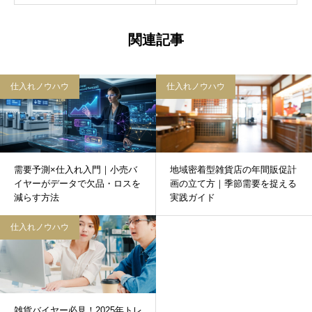
関連記事
仕入れノウハウ
仕入れノウハウ
需要予測×仕入れ入門｜小売バ
地域密着型雑貨店の年間販促計
イヤーがデータで欠品・ロスを
画の立て方｜季節需要を捉える
減らす方法
実践ガイド
仕入れノウハウ
雑貨バイヤー必見！2025年トレ