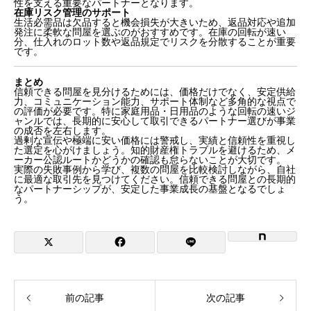
性を支える重要なパートナーとなります。
在庫リスク管理のサポート
生活必需品は欠品すると機会損失が大きいため、返品対応や追加
発注に柔軟な問屋を選ぶのがおすすめです。在庫の回転が速い
分、仕入れのロット数や返品規定でリスクを分散することが重要
です。
まとめ
信頼できる問屋を見分けるためには、価格だけでなく、安定供給
力、コミュニケーション能力、サポート体制など多角的な視点で
の評価が必要です。特に家庭用品・日用品のような回転の速いジ
ャンルでは、長期的に安心して取引できるパートナー選びが事業
の成否を左右します。
過剰な宣伝や極端に安い価格には警戒し、実績と信頼性を重視し
た選定を心がけましょう。知的財産権トラブルを避けるため、メ
ーカー公認ルートかどうかの確認も怠らないことが大切です。
実際の失敗事例から学び、複数の問屋を比較検討しながら、自社
に最適な取引先を見つけてください。信頼できる問屋との長期的
なパートナーシップが、安定した事業成長の基盤となるでしょ
う。
前の記事
次の記事