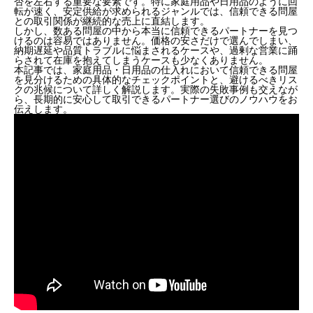
否を左右する重要な要素です。特に家庭用品や日用品のように回
転が速く、安定供給が求められるジャンルでは、信頼できる問屋
との取引関係が継続的な売上に直結します。
しかし、数ある問屋の中から本当に信頼できるパートナーを見つ
けるのは容易ではありません。価格の安さだけで選んでしまい、
納期遅延や品質トラブルに悩まされるケースや、過剰な営業に踊
らされて在庫を抱えてしまうケースも少なくありません。
本記事では、家庭用品・日用品の仕入れにおいて信頼できる問屋
を見分けるための具体的なチェックポイントと、避けるべきリス
クの兆候について詳しく解説します。実際の失敗事例も交えなが
ら、長期的に安心して取引できるパートナー選びのノウハウをお
伝えします。