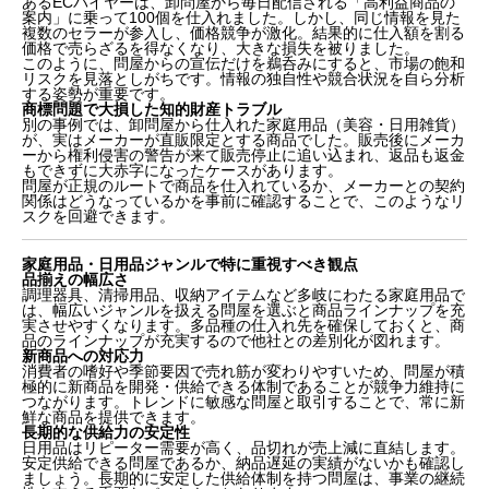
あるECバイヤーは、卸問屋から毎日配信される「高利益商品の
案内」に乗って100個を仕入れました。しかし、同じ情報を見た
複数のセラーが参入し、価格競争が激化。結果的に仕入額を割る
価格で売らざるを得なくなり、大きな損失を被りました。
このように、問屋からの宣伝だけを鵜呑みにすると、市場の飽和
リスクを見落としがちです。情報の独自性や競合状況を自ら分析
する姿勢が重要です。
商標問題で大損した知的財産トラブル
別の事例では、卸問屋から仕入れた家庭用品（美容・日用雑貨）
が、実はメーカーが直販限定とする商品でした。販売後にメーカ
ーから権利侵害の警告が来て販売停止に追い込まれ、返品も返金
もできずに大赤字になったケースがあります。
問屋が正規のルートで商品を仕入れているか、メーカーとの契約
関係はどうなっているかを事前に確認することで、このようなリ
スクを回避できます。
家庭用品・日用品ジャンルで特に重視すべき観点
品揃えの幅広さ
調理器具、清掃用品、収納アイテムなど多岐にわたる家庭用品で
は、幅広いジャンルを扱える問屋を選ぶと商品ラインナップを充
実させやすくなります。多品種の仕入れ先を確保しておくと、商
品のラインナップが充実するので他社との差別化が図れます。
新商品への対応力
消費者の嗜好や季節要因で売れ筋が変わりやすいため、問屋が積
極的に新商品を開発・供給できる体制であることが競争力維持に
つながります。トレンドに敏感な問屋と取引することで、常に新
鮮な商品を提供できます。
長期的な供給力の安定性
日用品はリピーター需要が高く、品切れが売上減に直結します。
安定供給できる問屋であるか、納品遅延の実績がないかも確認し
ましょう。長期的に安定した供給体制を持つ問屋は、事業の継続