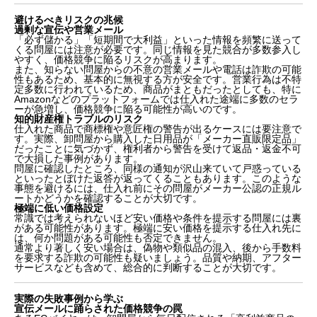
避けるべきリスクの兆候
過剰な宣伝や営業メール
「必ず儲かる」「短期間で大利益」といった情報を頻繁に送って
くる問屋には注意が必要です。同じ情報を見た競合が多数参入し
やすく、価格競争に陥るリスクが高まります。
また、知らない問屋からの不意の営業メールや電話は詐欺の可能
性もあるため、基本的に無視する方が安全です。営業行為は不特
定多数に行われているため、商品がまともだったとしても、特に
Amazonなどのプラットフォームでは仕入れた途端に多数のセラ
ーが急増し、価格競争に陥る可能性が高いのです。
知的財産権トラブルのリスク
仕入れた商品で商標権や意匠権の警告が出るケースには要注意で
す。実際、卸問屋から購入した日用品が「メーカー直販限定品」
だったことに気づかず、権利者から警告を受けて返品・返金不可
で大損した事例があります。
問屋に確認したところ、同様の通知が沢山来ていて戸惑っている
といったとぼけた返答が返ってくることもあります。このような
事態を避けるには、仕入れ前にその問屋がメーカー公認の正規ル
ートかどうかを確認することが大切です。
極端に低い価格設定
常識では考えられないほど安い価格や条件を提示する問屋には裏
がある可能性があります。極端に安い価格を提示する仕入れ先に
は、何か問題がある可能性も否定できません。
通常より著しく安い場合は、偽物や類似品の混入、後から手数料
を要求する詐欺の可能性も疑いましょう。品質や納期、アフター
サービスなども含めて、総合的に判断することが大切です。
実際の失敗事例から学ぶ
宣伝メールに踊らされた価格競争の罠