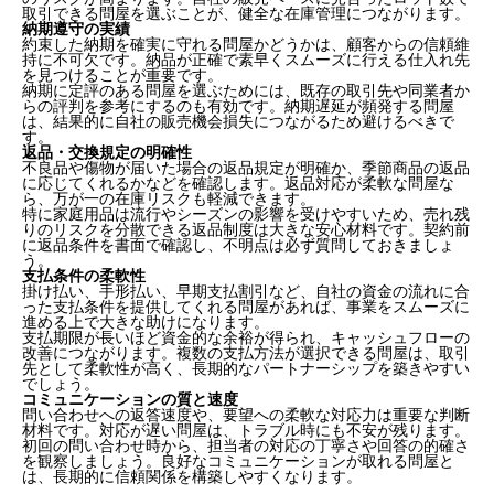
取引できる問屋を選ぶことが、健全な在庫管理につながります。
納期遵守の実績
約束した納期を確実に守れる問屋かどうかは、顧客からの信頼維
持に不可欠です。納品が正確で素早くスムーズに行える仕入れ先
を見つけることが重要です。
納期に定評のある問屋を選ぶためには、既存の取引先や同業者か
らの評判を参考にするのも有効です。納期遅延が頻発する問屋
は、結果的に自社の販売機会損失につながるため避けるべきで
す。
返品・交換規定の明確性
不良品や傷物が届いた場合の返品規定が明確か、季節商品の返品
に応じてくれるかなどを確認します。返品対応が柔軟な問屋な
ら、万が一の在庫リスクも軽減できます。
特に家庭用品は流行やシーズンの影響を受けやすいため、売れ残
りのリスクを分散できる返品制度は大きな安心材料です。契約前
に返品条件を書面で確認し、不明点は必ず質問しておきましょ
う。
支払条件の柔軟性
掛け払い、手形払い、早期支払割引など、自社の資金の流れに合
った支払条件を提供してくれる問屋があれば、事業をスムーズに
進める上で大きな助けになります。
支払期限が長いほど資金的な余裕が得られ、キャッシュフローの
改善につながります。複数の支払方法が選択できる問屋は、取引
先として柔軟性が高く、長期的なパートナーシップを築きやすい
でしょう。
コミュニケーションの質と速度
問い合わせへの返答速度や、要望への柔軟な対応力は重要な判断
材料です。対応が遅い問屋は、トラブル時にも不安が残ります。
初回の問い合わせ時から、担当者の対応の丁寧さや回答の的確さ
を観察しましょう。良好なコミュニケーションが取れる問屋と
は、長期的に信頼関係を構築しやすくなります。