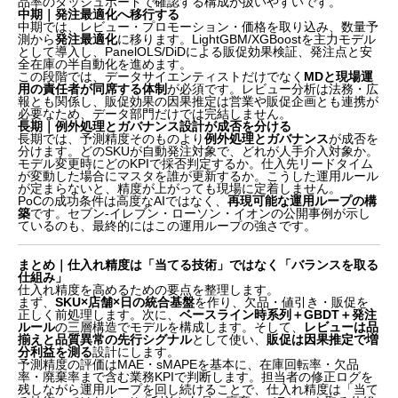
品率のダッシュボードで確認する構成が扱いやすいです。
中期｜発注最適化へ移行する
中期では、レビュー・プロモーション・価格を取り込み、数量予
測から
発注最適化
に移ります。LightGBM/XGBoostを主力モデル
として導入し、PanelOLS/DiDによる販促効果検証、発注点と安
全在庫の半自動化を進めます。
この段階では、データサイエンティストだけでなく
MDと現場運
用の責任者が同席する体制
が必須です。レビュー分析は法務・広
報とも関係し、販促効果の因果推定は営業や販促企画とも連携が
必要なため、データ部門だけでは完結しません。
長期｜例外処理とガバナンス設計が成否を分ける
長期では、予測精度そのものより
例外処理とガバナンス
が成否を
分けます。どのSKUが自動発注対象で、どれが人手介入対象か。
モデル変更時にどのKPIで採否判定するか。仕入先リードタイム
が変動した場合にマスタを誰が更新するか。こうした運用ルール
が定まらないと、精度が上がっても現場に定着しません。
PoCの成功条件は高度なAIではなく、
再現可能な運用ループの構
築
です。セブン‐イレブン・ローソン・イオンの公開事例が示し
ているのも、最終的にはこの運用ループの強さです。
まとめ｜仕入れ精度は「当てる技術」ではなく「バランスを取る
仕組み」
仕入れ精度を高めるための要点を整理します。
まず、
SKU×店舗×日の統合基盤
を作り、欠品・値引き・販促を
正しく前処理します。次に、
ベースライン時系列＋GBDT＋発注
ルール
の三層構造でモデルを構成します。そして、
レビューは品
揃えと品質異常の先行シグナル
として使い、
販促は因果推定で増
分利益を測る
設計にします。
予測精度の評価はMAE・sMAPEを基本に、在庫回転率・欠品
率・廃棄率まで含む業務KPIで判断します。担当者の修正ログを
残しながら運用ループを回し続けることで、仕入れ精度は「当て