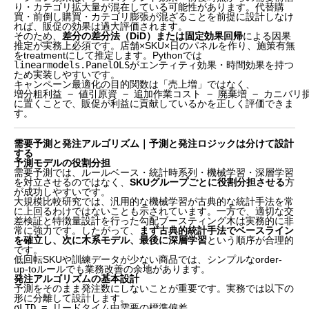
り・カテゴリ拡大量が混在している可能性があります。代替購
買・前倒し購買・カテゴリ膨張が混ざることを前提に設計しなけ
れば、販促の効果は過大評価されます。
そのため、
差分の差分法（DiD）または固定効果回帰
による因果
推定が実務上必須です。店舗×SKU×日のパネルを作り、施策有無
をtreatmentにして推定します。Pythonでは
linearmodels.PanelOLS
がエンティティ効果・時間効果を持つ
ため実装しやすいです。
キャンペーン最適化の目的関数は「売上増」ではなく、
増分粗利益 − 値引原資 − 追加作業コスト − 廃棄増 − カニバリ
に置くことで、販促が利益に貢献しているかを正しく評価できま
す。
需要予測と発注アルゴリズム｜予測と発注ロジックは分けて設計
する
予測モデルの役割分担
需要予測では、ルールベース・統計時系列・機械学習・深層学習
を対立させるのではなく、
SKUグループごとに役割分担させる
方
が成功しやすいです。
大規模比較研究では、汎用的な機械学習が古典的な統計手法を常
に上回るわけではないことも示されています。一方で、適切な交
差検証と特徴量設計を行った勾配ブースティング木は実務的に非
常に強力です。したがって、
まず古典的統計手法でベースライン
を確立し、次に木系モデル、最後に深層学習
という順序が合理的
です。
低回転SKUや訓練データが少ない商品では、シンプルなorder-
up-toルールでも業務改善の余地があります。
発注アルゴリズムの基本設計
予測をそのまま発注数にしないことが重要です。実務では以下の
形に分離して設計します。
σLTD = リードタイム中需要の標準偏差
