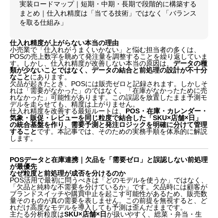
実装ロードマップ｜短期・中期・長期で段階的に構築する
まとめ｜仕入れ精度は「当てる技術」ではなく「バランス
を取る仕組み」
仕入れ精度が上がらない本当の理由
小売業で「仕入れがうまくいかない」と悩む担当者の多くは、
POSの売上数字を眺めて発注量を調整することを繰り返していま
す。しかし、仕入れ精度が改善しない本当の原因は、
データの種
類が少ないことではなく、データの結合と前処理の設計が不十分
なこと
にあります。
欠品が起きたとき、POSには販売ゼロと記録されます。しかしそ
れは「需要がなかった」のではなく、「在庫がなかったために売
れなかった」可能性があります。この誤認を放置したまま予測モ
デルを走らせても、精度は上がりません。
仕入れ精度を改善する最短ルートは、
POS・在庫・カレンダー・
気象・販促・レビューを同じ粒度で結合した「SKU×店舗×日」
の統合基盤を作り、需要予測と発注ロジックを明確に分けて管理
すること
です。本記事では、そのための実務手順を体系的に解説
します。
POSデータと在庫連携｜欠品を「需要ゼロ」と誤認しない前処理
が最優先
なぜ粒度と前処理が成否を分けるのか
POS活用で最初に問うべきは「どのモデルを使うか」ではなく、
「欠品と純粋な不需要を分けているか」です。欠品時には顧客が
ブランドスイッチや購買中止を起こす可能性があるため、販売数
量そのものが真の需要を表しません。この前提を無視すると、ど
れだけ高度なモデルを導入しても予測は歪んだままです。
主たる分析粒度は
SKU×店舗×日
が扱いやすく、総菜・弁当・生