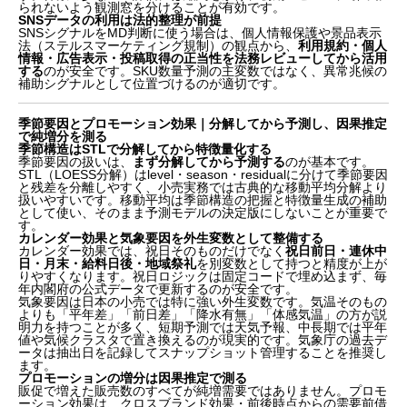
られないよう観測窓を分けることが有効です。
SNSデータの利用は法的整理が前提
SNSシグナルをMD判断に使う場合は、個人情報保護や景品表示
法（ステルスマーケティング規制）の観点から、
利用規約・個人
情報・広告表示・投稿取得の正当性を法務レビューしてから活用
する
のが安全です。SKU数量予測の主変数ではなく、異常兆候の
補助シグナルとして位置づけるのが適切です。
季節要因とプロモーション効果｜分解してから予測し、因果推定
で純増分を測る
季節構造はSTLで分解してから特徴量化する
季節要因の扱いは、
まず分解してから予測する
のが基本です。
STL（LOESS分解）はlevel・season・residualに分けて季節要因
と残差を分離しやすく、小売実務では古典的な移動平均分解より
扱いやすいです。移動平均は季節構造の把握と特徴量生成の補助
として使い、そのまま予測モデルの決定版にしないことが重要で
す。
カレンダー効果と気象要因を外生変数として整備する
カレンダー効果では、祝日そのものだけでなく
祝日前日・連休中
日・月末・給料日後・地域祭礼
を別変数として持つと精度が上が
りやすくなります。祝日ロジックは固定コードで埋め込まず、毎
年内閣府の公式データで更新するのが安全です。
気象要因は日本の小売では特に強い外生変数です。気温そのもの
よりも「平年差」「前日差」「降水有無」「体感気温」の方が説
明力を持つことが多く、短期予測では天気予報、中長期では平年
値や気候クラスタで置き換えるのが現実的です。気象庁の過去デ
ータは抽出日を記録してスナップショット管理することを推奨し
ます。
プロモーションの増分は因果推定で測る
販促で増えた販売数のすべてが純増需要ではありません。プロモ
ーション効果は、クロスブランド効果・前後時点からの需要前借