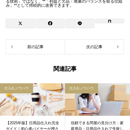
る技術」ではなく、**「利益と欠品・廃棄のバランスを取る仕組
み」**として持続的に改善できます。
前の記事
次の記事
関連記事
仕入れノウハウ
仕入れノウハウ
【2025年版】日用品仕入れ完全
信頼できる問屋の見分け方：家
ガイド｜初心者バイヤーが押さ
庭用品・日用品仕入れで失敗し