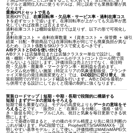
予測はhorizonごとに評価することも大切です。翌日発注に使う
モデルと週間仕入れに使うモデルは、同じ誤差でも業務影響が異
レビューと顧客フィードバック｜品揃えと品質異常の
なります。
「先行シグナル」として活用する
業務KPIとセットで見る
季節要因とプロモーション効果｜分解してから予測
業務KPIでは、
在庫回転率・欠品率・サービス率・過剰在庫コス
ト
を必ずセットで追います。在庫回転率が上がっても欠品率が悪
し、因果推定で純増分を測る
化していれば改善とは言えません。
需要予測と発注アルゴリズム｜予測と発注ロジックは
過剰在庫コストは棚卸金額だけでは足りず、以下の形で可視化し
分けて設計する
ます。
過剰在庫コスト = 余剰在庫数量 × (資本コスト + 保管費 + 値引
KPIと評価設計｜精度指標だけで勝敗を決めない
総菜・日配・季節商品では在庫回転率が同じでも廃棄負担が異な
実装ロードマップ｜短期・中期・長期で段階的に構築
るため、コスト係数をSKUクラスで変えるべきです。
する
A/BテストとDiDを使い分ける
A/Bテストは店舗単位または店舗クラスター単位で設計し、価
まとめ｜仕入れ精度は「当てる技術」ではなく「バラ
格・棚割・POP・欠品補充ルールがテスト/コントロール間で混
ンスを取る仕組み」
ざらないよう設計します。評価項目は売上だけでなく、発注時
間・欠品率・廃棄率・マークダウン率・粗利益を含めます。
ランダム化が難しい施策（特定エリアの気象連動販促、フランチ
ャイズ単位の発注画面変更など）では、
DiD設計に切り替え
、施
策前期間での平行トレンド確認を行います。A/BとDiDを最初か
ら併用できる設計にしておくと現場の制約に強くなります。
実装ロードマップ｜短期・中期・長期で段階的に構築する
短期｜まずデータの意味をそろえる
短期で最も重要なのは、モデルの高度化よりも
データの意味をそ
ろえること
です。「販売0」と「在庫0」を分離し、価格・値引
き・販促を同じテーブルに入れ、祝日と気象を毎日更新できる状
態にします。
ここで基礎が固まると、その後のモデル精度より先に発注判断の
ぶれが減ります。PoC段階では、Prophet/ETS/SARIMAXを「説
明しやすい基準モデル」として使い、評価指標はMAE/sMAPE/欠