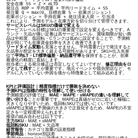
安全在庫 SS = Z × σLTD

発注点 ROP = 平均需要 × 平均リードタイム + SS

発注量 Q = max(0, 目標在庫 S − 在庫ポジション)

在庫ポジション = 手持在庫 + 発注済未入荷 − 引当済
これにより、予測モデルと在庫方針を切り分けて管理できます。
サービスレベルはSKUの価値で変える
サービスレベル目標はSKUの重要度で設定を変えるべきです。A
ランク・欠品が痛い定番は高サービスレベル、賞味期限が短い商
品は中程度、低回転・Cランクは低めに設定することで、予測精
度が同じでも在庫資金効率を大きく改善できます。
リードタイム変動
も見落とせません。平均需要だけで発注すると
欠品率が想定を大きく超える可能性があります。SKU×仕入先単
位で
平均LT・LT標準偏差・納品遵守率
を保持することが、在庫
最適化の精度に直結します。
担当者による発注修正は否定しなくてよいですが、
修正理由をロ
グとして残す
ことが重要です。地元イベントや競合閉店など、モ
デルに入っていない外因を後から特徴量として組み込めます。
KPIと評価設計｜精度指標だけで勝敗を決めない
予測KPIは指標の特性を理解して使い分ける
予測精度の評価では、
MAE・MAPE・sMAPEの違いを理解して
使い分ける
ことが重要です。MAPEは真値がゼロに近いと極端に
大きくなりやすいため、低回転SKUでは使いにくいです。
sMAPEは実績と予測値の大きさで正規化するため、MAPEの不安
定さを一定程度抑えられます。
推奨の組み合わせは以下です。
主力SKU
：MAE + sMAPE
低回転SKU
：MAE + 欠品率
仕入れ精度が上がらない本当の理由
経営報告
：カテゴリ加重の誤差指標
POSデータと在庫連携｜欠品を「需要ゼロ」と誤認
季節商品
：horizon別誤差
ない前処理が最優先