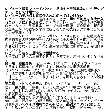
レビューと顧客フィードバック｜品揃えと品質異常の「先行シグ
ナル」として活用する
レビューの平均点を直接仕入れに使ってはいけない
レビュー活用で最初に意識すべきことは、
星の平均点を直接仕入
れロジックに組み込まない
ことです。レビューは数量予測の主変
数というより、品質異常・サイズや味の問題・競合変化・新商品
の立ち上がりの強弱を早期に捉えるための
先行シグナル
として使
うのが実務的です。
オンラインレビューには自己選択バイアスがあり、初期購買者と
後期購買者の嗜好差が評価の時系列に歪みを生む可能性がありま
す。また早いレビューほど「役に立った」票を集めやすく、平均
評価だけでなくレビューの分散が購買意図に影響するとも指摘さ
れています。
レビュー分析を三層構造で設計する
実務では、以下の三層で分析を組み立てると運用しやすくなりま
す。
第一層：感情分析
レビューをポジティブ・ネガティブ・ニュー
トラルや感情極性に変換します。日本語では形態素解析
（GiNZA、Sudachi系）と日本語BERTモデルが主要な選択肢で
す。否定表現と比較表現を落とすと意味が逆転しやすいため、
「甘い」「甘くない」「前より甘い」を区別できるトークン設計
が必要です。
第二層：トピックモデル
LDAを用いて「味」「サイズ」「配
送」「耐久性」「接客」といった論点をSKU単位で可視化しま
す。同じ3.8点の商品でも、単なる好みの分かれなのか、致命的
な品質問題なのかを区別できます。
第三層：スコアリング
星評価だけでなく、レビュー件数・
helpful率・投稿からの経過日数・購入確認済みフラグ・レビュー
分散を用いて
ベイズ縮約つきのレビュー品質スコア
に変換しま
す。件数の少ない星評価には縮約をかけ、初期レビューに引っ張