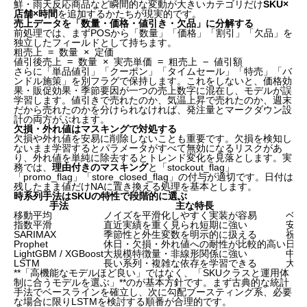
鮮・雨天反応商品など瞬間的な変動が大きいカテゴリだけ
SKU×
店舗×時間
を追加するかたちが現実的です。
売上データを「数量・価格・値引き・欠品」に分解する
前処理では、まずPOSから「数量」「価格」「割引」「欠品」を
独立したフィールドとして持ちます。
粗売上 = 数量 × 定価

値引後売上 = 数量 × 実売単価 = 粗売上 − 値引額
さらに「単品値引」「クーポン」「タイムセール」「特売」「バ
ンドル施策」を別フラグで保持します。これをしないと、価格効
果・販促効果・季節要因が一つの売上数字に混在し、モデルが誤
学習します。値引きで売れたのか、気温上昇で売れたのか、週末
だから売れたのかを分けられなければ、発注量とマークダウン設
計の両方がぶれます。
欠損・外れ値はマスキングで対処する
欠損や外れ値を安易に削除しないことも重要です。欠損を検知し
ないまま学習するとパラメータがすべて無効になるリスクがあ
り、外れ値を単純に除去するとトレンド変化を見落とします。実
務では、
理由付きのマスキング
と「stockout_flag」
「promo_flag」「store_closed_flag」の付与が適切です。日付は
残したまま値だけNAに置き換える処理を基本とします。
時系列手法はSKUの特性で段階的に選ぶ
手法
主な特長
移動平均
ノイズを平滑化しやすく実装が容易
ベー
指数平滑
直近実績を重く見られ短期に強い
安定
SARIMAX
季節性と外生変数を明示的に扱える
祝日
Prophet
休日・欠損・外れ値への耐性が比較的高い
日次
LightGBM / XGBoost
大規模特徴量・非線形関係に強い
中高
LSTM
長い系列・複雑な依存を学習できる
大量
**「高機能なモデルほど良い」ではなく、「SKUクラスと運用体
制に合うモデルを選ぶ」**のが基本方針です。まず古典的な統計
手法でベースラインを確立し、次に勾配ブースティング系、必要
な場合に限りLSTMを検討する順番が合理的です。