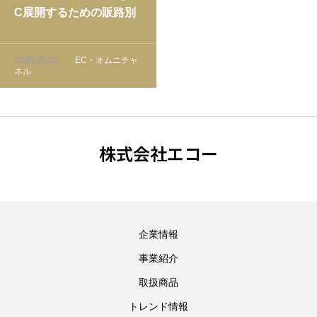
C展開するための販路別
最適化戦略｜自社EC・
モール・SNS販売の使い
2026.05.20
EC・オムニチャ
分けと成功ロードマップ
ネル
株式会社エコー
企業情報
事業紹介
取扱商品
トレンド情報