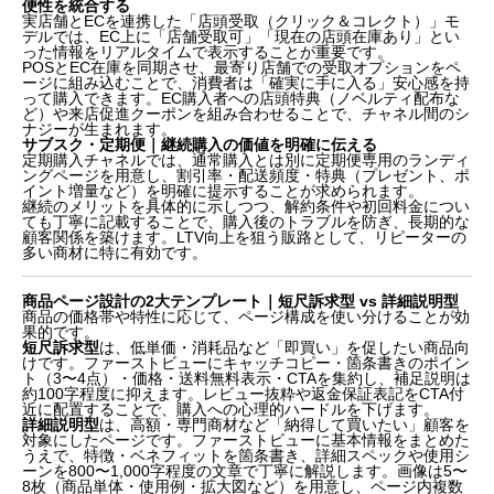
便性を統合する
実店舗とECを連携した「店頭受取（クリック＆コレクト）」モ
デルでは、EC上に「店舗受取可」「現在の店頭在庫あり」とい
った情報をリアルタイムで表示することが重要です。
POSとEC在庫を同期させ、最寄り店舗での受取オプションをペ
ージに組み込むことで、消費者は「確実に手に入る」安心感を持
って購入できます。EC購入者への店頭特典（ノベルティ配布な
ど）や来店促進クーポンを組み合わせることで、チャネル間のシ
ナジーが生まれます。
サブスク・定期便｜継続購入の価値を明確に伝える
定期購入チャネルでは、通常購入とは別に定期便専用のランディ
ングページを用意し、割引率・配送頻度・特典（プレゼント、ポ
イント増量など）を明確に提示することが求められます。
継続のメリットを具体的に示しつつ、解約条件や初回料金につい
ても丁寧に記載することで、購入後のトラブルを防ぎ、長期的な
顧客関係を築けます。LTV向上を狙う販路として、リピーターの
多い商材に特に有効です。
商品ページ設計の2大テンプレート｜短尺訴求型 vs 詳細説明型
商品の価格帯や特性に応じて、ページ構成を使い分けることが効
果的です。
短尺訴求型
は、低単価・消耗品など「即買い」を促したい商品向
けです。ファーストビューにキャッチコピー・箇条書きのポイン
ト（3〜4点）・価格・送料無料表示・CTAを集約し、補足説明は
約100字程度に抑えます。レビュー抜粋や返金保証表記をCTA付
近に配置することで、購入への心理的ハードルを下げます。
詳細説明型
は、高額・専門商材など「納得して買いたい」顧客を
対象にしたページです。ファーストビューに基本情報をまとめた
うえで、特徴・ベネフィットを箇条書き、詳細スペックや使用シ
ーンを800〜1,000字程度の文章で丁寧に解説します。画像は5〜
8枚（商品単体・使用例・拡大図など）を用意し、ページ内複数