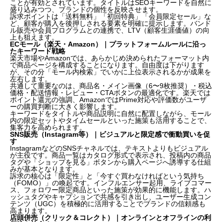
ことが有効とされています。タイトルはSEOキーワードを自然に
盛り込みつつ、ブランドの個性を反映させます。
訴求ポイントは「送料無料」「初回特典」「会員限定セール」な
ど、顧客が購入を後押しされる要素を明確に提示します。バンド
ル販売や会員プログラムとの連携で、LTV（顧客生涯価値）の向
上も狙えます。
ECモール（楽天・Amazon）｜プラットフォームルールに沿っ
たキーワード戦略
楽天市場やAmazonでは、あらかじめ決められたフォーマット内
で商品ページを構成することになります。自由度は下がります
が、その分「モール内検索」でいかに上位表示されるかが成果を
左右します。
共通して重要なのは、商品名・メイン画像（6〜9枚推奨）・税込
価格・配送情報・レビュー・CTAボタンの最適化です。楽天では
ポイント還元の強調、AmazonではPrime対応や評価数がユーザ
ーの購買判断に大きく影響します。
キーワードをタイトルや商品説明に自然に配置しながら、モール
内の限定セットやタイムセールといった施策も活用することで、
集客力を高められます。
SNS販売（Instagram等）｜ビジュアルと限定感で衝動買いを促
す
InstagramなどのSNSチャネルでは、テキストよりもビジュアル
が主役です。商品一覧はカタログ形式で表示され、投稿内の商品
タグや「ショップを見る」ボタンから購入ページへ誘導する仕組
みが基本となります。
訴求の核心は「限定性」と「今すぐ買わなければという気持ち
（FOMO）」の喚起です。インフルエンサー起用、ライブコマー
ス、フォロワー限定商品といった施策が効果的に機能します。ハ
ッシュタグやキャプションで共感を引き出し、ユーザー生成コン
テンツ（UGC）を積極的に活用することでブランドの信頼感も
高まります。
店頭併売（クリック＆コレクト）｜オンラインとオフラインの利