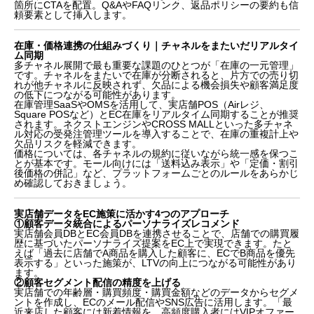
箇所にCTAを配置。Q&AやFAQリンク、返品ポリシーの要約も信
頼要素として挿入します。
在庫・価格連携の仕組みづくり｜チャネルをまたいだリアルタイ
ム同期
多チャネル展開で最も重要な課題のひとつが「在庫の一元管理」
です。チャネルをまたいで在庫が分断されると、片方での売り切
れが他チャネルに反映されず、欠品による機会損失や顧客満足度
の低下につながる可能性があります。
在庫管理SaaSやOMSを活用して、実店舗POS（Airレジ、
Square POSなど）とEC在庫をリアルタイム同期することが推奨
されます。ネクストエンジンやCROSS MALLといった多チャネ
ル対応の受発注管理ツールを導入することで、在庫の重複計上や
欠品リスクを軽減できます。
価格については、各チャネルの規約に従いながら統一感を保つこ
とが基本です。モール向けには「送料込み表示」や「定価・割引
後価格の併記」など、プラットフォームごとのルールをあらかじ
め確認しておきましょう。
実店舗データをEC施策に活かす4つのアプローチ
①顧客データ統合によるパーソナライズレコメンド
実店舗会員DBとEC会員DBを連携させることで、店舗での購買履
歴に基づいたパーソナライズ提案をEC上で実現できます。たと
えば「過去に店舗でA商品を購入した顧客に、ECでB商品を優先
実店舗の売れ筋をECで活かすには「販路の使い分
表示する」といった施策が、LTVの向上につながる可能性があり
ます。
け」が鍵
②顧客セグメント配信の精度を上げる
販路別に異なる「商品ページ設計」の考え方
実店舗での年齢層・購買頻度・購買金額などのデータからセグメ
ントを作成し、ECのメール配信やSNS広告に活用します。「最
商品ページ設計の2大テンプレート｜短尺訴求型 vs 詳
近来店した顧客には新着情報を、高頻度購入者にはVIPオファー