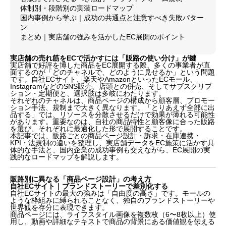
体制別・段階別の実装ロードマップ
国内事例から学ぶ｜成功の共通点と注意すべき失敗パター
ン
まとめ｜実店舗の強みを活かしたEC展開のポイント
実店舗の売れ筋をECで活かすには「販路の使い分け」が鍵
実店舗で好評を博した商品をEC展開する際、多くの事業者が直
面するのが「どのチャネルで、どのように見せるか」という問題
です。自社ECサイト、楽天やAmazonといったECモール、
InstagramなどのSNS販売、店頭との併売、そしてサブスクリプ
ション・定期便と、選択肢は多岐にわたります。
それぞれのチャネルは、商品ページの構成から顧客層、プロモー
ション手法、規制まで大きく異なります。「とりあえず全部に出
品する」では、リソースを分散させるだけで効果が薄れる可能性
があります。重要なのは、自社の商品特性と顧客像に合った販路
を選び、それぞれに最適化した形で展開することです。
本記事では、販路ごとの商品ページ設計・訴求・在庫連携・
KPI・法規制の違いを整理し、実店舗データをEC施策に活かす具
体的な手法と、国内企業の成功事例も交えながら、EC展開の実
践的なロードマップを解説します。
販路別に異なる「商品ページ設計」の考え方
自社ECサイト｜ブランドストーリーで差別化する
自社ECサイトの最大の強みは「自由度の高さ」です。モールの
ような枠組みに縛られることなく、独自のブランドストーリーや
世界観を存分に表現できます。
商品ページには、ライフスタイル画像を複数枚（6〜8枚以上）使
用し、動画や詳細なテキストで商品の背景にある価値観を伝える