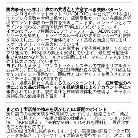
国内事例から学ぶ｜成功の共通点と注意すべき失敗パターン
ユニクロ
はAIチャットボット「UNIQLO IQ」や公式アプリを通じ
てアプリ会員数を大幅に拡大し、店頭受取サービスと在庫統合管
理でブランド体験の一貫性を実現しています。オンラインとオフ
ラインを問わない購買体験がLTV向上につながっています。
イオン
はグループ横断のECプラットフォーム（AEON.com）に
リソースを集約し、ドライブスルー受取や専用ロッカーで利便性
を高めました。グループ全体のポイント基盤と物流共有により、
スケールメリットを最大化しています。
ビックカメラ
はリアルタイム在庫共有（電子棚札連動）と公式ア
プリ連携で、EC化率の向上を実現しています。最短翌日配送体
制とAmazonなど他モールとの連携により、マルチチャネルでの
売上拡大につなげています。
ヨドバシカメラ
は「ワンストック」システムで在庫をリアルタイ
ム共有し、EC注文に対して最短1時間配送を実現。アプリ経由注
文でのポイント優遇など、即時性とロイヤリティを両立させたオ
ムニチャネル施策が特徴です。
一方、規模を問わず共通する失敗パターンとして、
在庫管理の不
備による欠品の頻発
や、
モール規約違反によるアカウント停止
が
報告されています。規約遵守と在庫管理体制の整備は、チャネル
展開以前の必須条件と言えます。
まとめ｜実店舗の強みを活かしたEC展開のポイント
実店舗での販売実績をEC展開で活かすには、販路ごとの「商品
ページの見せ方」「在庫と価格の仕組み」「プロモーションの手
法」「KPIの設定」「法的な制約」それぞれを理解し、最適化す
ることが不可欠です。
成功の鍵は3点に集約されます。まず、実店舗の顧客データとEC
データを統合してパーソナライズ施策を実行すること。次に、体