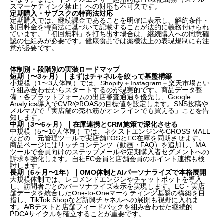
スマーケティング禁止）への対応も不可欠です。
定期購入・サブスクの特商法対応
定期購入では、継続課金であることを明確に表示し、解約条件・
初回料金を特商法に基づいて記載することが法的に義務付けられ
ています。「初回無料」を打ち出す場合は、継続購入への同意確
認の仕組みが必要です。健康食品では薬機法上の表現規制にも注
意が必要です。
体制別・段階別の実装ロードマップ
短期（〜3ヶ月）｜まずはチャネルを絞って基盤構築
小規模（1〜3人体制）では、Shopify＋Instagram＋楽天市場とい
う組み合わせからスタートするのが現実的です。商品データ整
備・各プラットフォームの出店審査通過を優先し、Google
Analytics導入でCVRやROASの目標値を設定します。SNS投稿や
メルマガで「実店舗の売れ筋がオンラインでも買える」ことを告
知します。
中期（3〜6ヶ月）｜在庫連携とCRM施策で深化させる
中規模（5〜10人体制）では、ネクストエンジンやCROSS MALL
などの一元管理ツールで実店舗POSとEC在庫を同期させます。
商品ページにはリッチコンテンツ（動画・FAQ）を追加し、MA
ツールで会員向けのステップメールや定期購入者セグメントへの
訴求を強化します。自社EC会員と店舗会員のポイント連携も検
討します。
長期（6ヶ月〜1年）｜OMO体制とAIパーソナライズで本格展開
大規模体制では、レコメンドエンジンやチャットボットを導入
し、訪問者ごとのパーソナライズ表示を実現します。EC・実店
舗データを統合したOne-to-Oneマーケティング基盤の構築を目
指し、TikTok Shopなど新興チャネルへの展開も視野に入れま
す。A/Bテストと店舗フィードバックを組み合わせた継続的
PDCAサイクルを確立することが重要です。