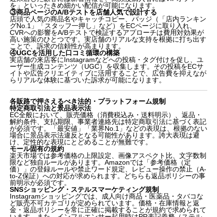
細説明型
を」といったきめ細かい配信が可能になります。
在庫・価格連携の仕組みづくり｜チャネルをまたいだ
③商品ページのA/Bテストを店舗人気で設計する
店頭で人気の商品名やキャッチコピー、バッジ（「店内ランキン
リアルタイム同期
グNo.1」「スタッフ一押し」など）をECページに取り入れ、
実店舗データをEC施策に活かす4つのアプローチ
CVRへの影響をA/Bテストで検証するアプローチは費用対効果が
各販路で押さえるべき法的・プラットフォーム規制
高い施策のひとつです。実店舗のリアルな支持を根拠に打ち出す
ことで、訴求の信頼性が高まります。
体制別・段階別の実装ロードマップ
④UGCを活用した口コミ循環の構築
国内事例から学ぶ｜成功の共通点と注意すべき失敗パ
実店舗の来店客にInstagramなどへの投稿・タグ付けを促し、ユ
ターン
ーザー生成コンテンツ（UGC）を収集します。その投稿をECサ
イトや広告クリエイティブに活用することで、広告費を抑えなが
まとめ｜実店舗の強みを活かしたEC展開のポイント
らリアルな体験に基づいた訴求が可能になります。
各販路で押さえるべき法的・プラットフォーム規制
特定商取引法と景品表示法
EC全般において、販売価格（消費税込み・送料明示）、返品・
解約条件、支払期限、事業者連絡先は特定商取引法に基づく表記
が必須です。「最安値」「業界No.1」などの表現は、根拠のない
場合に景品表示法違反となる可能性があります。誇大表現は避
け、定性的な表現にとどめることが無難です。
モール固有の規約
楽天市場では参考価格の上限設定、画像アスペクト比、文字数制
限など独自ルールがあります。Amazonでは「参考価格（定
価）」の登録ルールや禁止ワード規定、レビュー操作の禁止（A-
to-Z保証）への対応が求められます。どちらも返品ポリシーの事
前明示が必須です。
SNSショッピング・ステルスマーケティング規制
Instagramショッピングでは、成人向け商品・医薬品・タバコな
ど販売不可カテゴリが定められています。価格・在庫情報と返
金・返品ポリシーを常に正確に掲載することが規約で求められて
います。また、インフルエンサー起用時はPR表記義務（ステル