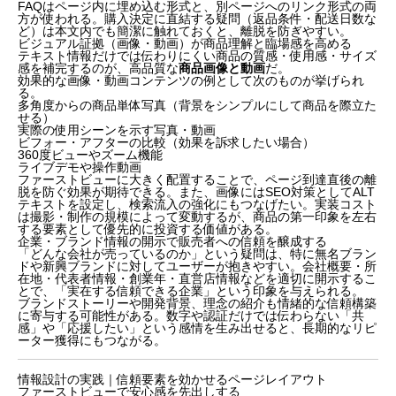
FAQはページ内に埋め込む形式と、別ページへのリンク形式の両
方が使われる。購入決定に直結する疑問（返品条件・配送日数な
ど）は本文内でも簡潔に触れておくと、離脱を防ぎやすい。
ビジュアル証拠（画像・動画）が商品理解と臨場感を高める
テキスト情報だけでは伝わりにくい商品の質感・使用感・サイズ
感を補完するのが、高品質な
商品画像と動画
だ。
効果的な画像・動画コンテンツの例として次のものが挙げられ
る。
多角度からの商品単体写真（背景をシンプルにして商品を際立た
せる）
実際の使用シーンを示す写真・動画
ビフォー・アフターの比較（効果を訴求したい場合）
360度ビューやズーム機能
ライブデモや操作動画
ファーストビューに大きく配置することで、ページ到達直後の離
脱を防ぐ効果が期待できる。また、画像にはSEO対策としてALT
テキストを設定し、検索流入の強化にもつなげたい。実装コスト
は撮影・制作の規模によって変動するが、商品の第一印象を左右
する要素として優先的に投資する価値がある。
企業・ブランド情報の開示で販売者への信頼を醸成する
「どんな会社が売っているのか」という疑問は、特に無名ブラン
ドや新興ブランドに対してユーザーが抱きやすい。会社概要・所
在地・代表者情報・創業年・直営店情報などを適切に開示するこ
とで、「実在する信頼できる企業」という印象を与えられる。
ブランドストーリーや開発背景、理念の紹介も情緒的な信頼構築
に寄与する可能性がある。数字や認証だけでは伝わらない「共
感」や「応援したい」という感情を生み出せると、長期的なリピ
ーター獲得にもつながる。
情報設計の実践｜信頼要素を効かせるページレイアウト
ファーストビューで安心感を先出しする