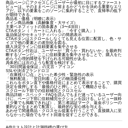
商品ページにアクセスしたユーザーが最初に目にするファースト
ビューは、そのままページに留まるかどうかを決める重要なエリ
アだ。以下の要素をこのゾーンに集約することで、直帰率の低下
が期待できる。
商品名・価格（明瞭に表示）
メイン商品画像（高解像度・大サイズ）
主要ベネフィットの箇条書き（3〜4項目）
CTAボタン（「カートに入れる」「今すぐ購入」）
返品保証やセキュリティバッジの簡易表示
CTAボタンはスクロールしなくても見える位置に配置し、色・サ
イズで他の要素との差別化を図る。
購入決定ラインに信頼要素を集中させる
CTAボタン付近は、ユーザーが「買うか・買わないか」を最終判
断するゾーンだ。ここに信頼要素を集中させることで、購入をた
めらう心理的障壁を下げられる可能性がある。
具体的には次のような配置を検討する。
「30日間返金保証」の文言・アイコン
SSLや決済ブランドロゴ
「在庫残り◯点」といった希少性・緊急性の表示
「無料配送」「翌日到着」などの物流優位性
これらをボタン直下や価格付近にまとめて表示することで、購買
決定を後押しする「最後のひと押し」として機能させる。
スクロール下部での信頼補完とクロスセル
商品詳細・スペック・FAQを読んでもまだ迷っているユーザー向
けに、ページ下部に信頼補完セクションを設ける。レビュー抜粋
（少量でも掲載できれば）、第三者認証マーク、返金ポリシーの
要約などをまとめて配置し、最終的な安心感を与える。
あわせて関連商品・クロスセル提案を行うことで、直接購入に至
らなかった場合でもサイト回遊を促すことができる。
A/Bテスト設計と計測指標の選び方