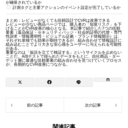
が確保されているか
計測タグと主要アクションのイベント設定が完了しているか
まとめ：レビューがなくても信頼設計でCVRは改善できる
レビューが少ない商品ページでは、購入者の「知覚リスク」を下
げることがCVR改善の核心となる。本記事で紹介した7つの信頼
要素（返品保証・セキュリティバッジ・社会的証明の代替・専門
性訴求・情報透明性・ビジュアル証拠・ブランド情報開示）は、
それぞれ単独でも効果が期待できるが、組み合わせて情報設計に
組み込むことでより大きな安心感をユーザーに与えられる可能性
がある。
重要なのは「仮説を立てて検証する」というサイクルを止めない
ことだ。A/Bテストで得られたデータをもとに、自社商品・ター
ゲット層に最適な信頼要素の組み合わせを見つけていくプロセス
が、長期的なCVR改善につながる。
前の記事
次の記事
関連記事