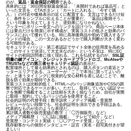
のが、
返品・返金保証の明示
である。
具体的には「30日間全額返金保証」「未開封であれば返品可」と
いった文言を、CTAボタン（「カートに入れる」「今すぐ購
入」）の付近や価格表示の近くに配置する。文言はできるだけ短
く、条件をシンプルに伝えることが重要だ。「返品は複雑そう」
という印象を与えてしまうと、逆効果になりかねない。
フッターにポリシー全文へのリンクを設けつつ、商品ページ本体
には要点だけを簡潔に示す構成が、実装コストの低さと効果のバ
ランスにおいて優れている。特に高単価商品や初めて購入するブ
ランドの場合、この一文があるかどうかで購入判断が大きく変わ
る可能性がある。
セキュリティバッジ・第三者認証でサイト全体の信用度を高める
「このサイトで決済して大丈夫なのか」という不安は、特にEC
サイトの初回訪問者に強く現れる。これを払拭するのが、
SSL証
明書の鍵アイコン、クレジットカードブランドロゴ、McAfeeや
TRUSTeなどの第三者セキュリティ認証
の表示だ。
配置場所として最も効果的とされるのは、購入ボタンの直近とフ
ッターエリアである。ユーザーが「ここで本当に買ってよいの
か」と迷うタイミングに視覚的な安心材料を差し込むことで、離
脱を防ぐ効果が期待できる。
実装コストは比較的低く、HTMLへのバッジ画像追加やCSSの調
整で対応できるケースが多い。ただし、取得していない認証マー
クを無断で掲載することは信頼を大きく損なうため、自社が実際
に取得・契約しているバッジのみを使用すること。
社会的証明の代替手段｜数字訴求・メディア掲載・受賞歴
レビューがない段階でも、社会的証明を演出できる手段はある。
代表的なものが次のような表現だ。
累計購入者数や販売実績の数字（「◯万個販売」など）
メディア掲載歴（「◯◯誌に掲載」「テレビで紹介」など）
受賞歴・コンテスト実績（「◯◯アワード受賞」など）
既存顧客からの個別インタビュー・証言（実名・顔写真付きが望
ましい）