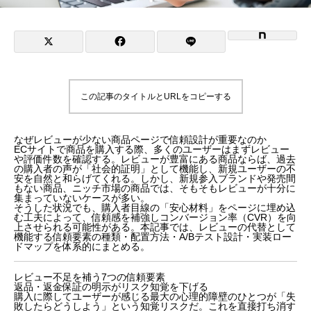
この記事のタイトルとURLをコピーする
なぜレビューが少ない商品ページで信頼設計が重要なのか
ECサイトで商品を購入する際、多くのユーザーはまずレビュー
や評価件数を確認する。レビューが豊富にある商品ならば、過去
の購入者の声が「社会的証明」として機能し、新規ユーザーの不
安を自然と和らげてくれる。しかし、新規参入ブランドや発売間
もない商品、ニッチ市場の商品では、そもそもレビューが十分に
集まっていないケースが多い。
そうした状況でも、購入者目線の「安心材料」をページに埋め込
む工夫によって、信頼感を補強しコンバージョン率（CVR）を向
上させられる可能性がある。本記事では、レビューの代替として
機能する信頼要素の種類・配置方法・A/Bテスト設計・実装ロー
ドマップを体系的にまとめる。
レビュー不足を補う7つの信頼要素
返品・返金保証の明示がリスク知覚を下げる
購入に際してユーザーが感じる最大の心理的障壁のひとつが「失
敗したらどうしよう」という知覚リスクだ。これを直接打ち消す