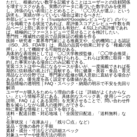
ただし、根拠のない数字を記載することはユーザーとの信頼関係
を壊すリスクがある。実際のデータに基づいた数字のみを使用
し、誇張のない表現にとどめること。「◯◯万人が選ぶ」という
訴求も、実績が伴っていない場合は避けるべきだ。
外部レビューサイト（TrustpilotやGoogleレビューなど）のバッ
ジを掲載できる状況であれば、星評価スコアとレビュー件数を商
品ページ上部に表示する方法も有効だ。4.5以上の高評価であれ
ば、積極的にファーストビューで見せることを検討したい。
専門性・権威性の提示で品質保証の根拠を作る
医師・研究者・業界専門家による推薦文や、公的機関による認証
（ISO、JIS、FDA等）は、商品の品質や効果に対する「権威の後
押し」として機能する可能性がある。
具体的な表現例としては「◯◯大学教授監修」「◯◯学会推奨」
「厚生労働省届出」などが挙げられる。これらは実際に取得・契
約した事実がある場合にのみ記載できる。
実装コストは中〜高になるケースが多いが、一度掲載できれば長
期的に信頼感の底上げに貢献する。特に健康・美容・食品・育児
用品などの分野では、専門家の監修が購入意欲に直結する場合が
あるため、優先度を高く設定する価値がある。
製品情報の透明性｜FAQ・スペック・納期の明示で不安を先回り
解消
ユーザーが購入をためらう理由の多くは「詳細がよくわからな
い」という情報不足にある。具体的なスペック表、使用シーンの
説明、FAQ（よくある質問）を充実させることで、問い合わせ件
数を減らしながら購入の後押しができる。
特に重要な情報として以下を挙げる。
送料・配送日数・対応地域（「全国翌日配送」「送料無料」な
ど）
在庫状況（「在庫あり」「残り◯点」など）
返品・交換の条件と手順
素材・成分・寸法などの詳細スペック
対象ユーザーや使用方法の明示