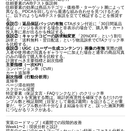
信頼要素のA/Bテスト仮説例
信頼要素の効果は商品カテゴリ・価格帯・ターゲット層によって
異なる。PDCAを回しながら最適な組み合わせを見つけるため
に、以下のようなA/Bテスト仮説を立てて検証することを推奨す
る。
仮説①：返品保証バッジの有無
CTAボタン付近に「30日間返品
保証」バッジを表示する場合と非表示の場合で、購入率・カート
投入率に差が出るかを検証する。
仮説②：キャッチコピーの訴求軸変更
「20%OFF」という割引
訴求と「送料無料・翌日配送」という物流訴求でCTAクリック率
を比較する。
仮説③：UGC（ユーザー生成コンテンツ）画像の有無
実際の購
入者や使用者の写真をギャラリーに加えた場合と通常の商品写真
のみの場合で購入率を比較する。
計測すべき主要指標と副次指標
主要指標（一次KPI）
コンバージョン率（CVR）
カート追加率
副次指標（行動分析用）
直帰率
ページ滞在時間
スクロール深度
特定要素（保証文言・FAQリンクなど）のクリック率
A/Bテストを実施する際は、統計的有意性を確保できるだけのサ
ンプル数と検証期間（目安として最低2週間）を設けることが重
要だ。サンプル数が不十分なまま結論を出すと、誤った施策判断
につながるリスクがある。
実装ロードマップ｜4週間での段階的改善
Week1〜2：現状分析と設計
現在のページのヒートマップ・セッション録画・ファネル分析を