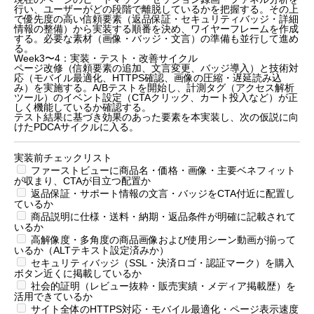
行い、ユーザーがどの段階で離脱しているかを把握する。その上
で優先度の高い信頼要素（返品保証・セキュリティバッジ・詳細
情報の整備）から実装する順番を決め、ワイヤーフレームを作成
する。必要な素材（画像・バッジ・文言）の準備も並行して進め
る。
Week3〜4：実装・テスト・改善サイクル
ページ改修（信頼要素の追加、文言変更、バッジ導入）と技術対
応（モバイル最適化、HTTPS確認、画像の圧縮・遅延読み込
み）を実施する。A/Bテストを開始し、計測タグ（アクセス解析
ツール）のイベント設定（CTAクリック、カート投入など）が正
しく機能しているか確認する。
テスト結果に基づき効果のあった要素を本実装し、次の仮説に向
けたPDCAサイクルに入る。
実装前チェックリスト
ファーストビューに商品名・価格・画像・主要ベネフィット
が収まり、CTAが目立つ配置か
返品保証・サポート情報の文言・バッジをCTA付近に配置し
ているか
商品説明に仕様・送料・納期・返品条件が明確に記載されて
いるか
高解像度・多角度の商品画像および使用シーン動画が揃って
いるか（ALTテキスト設定済みか）
セキュリティバッジ（SSL・決済ロゴ・認証マーク）を購入
ボタン近くに掲載しているか
社会的証明（レビュー抜粋・販売実績・メディア掲載歴）を
活用できているか
サイト全体のHTTPS対応・モバイル最適化・ページ表示速度